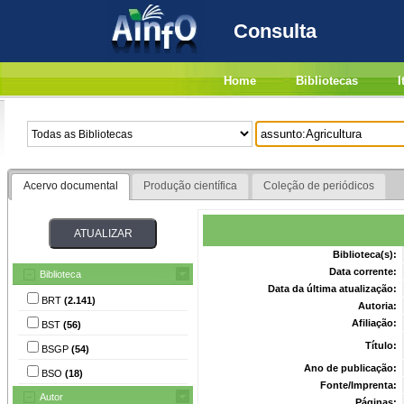
Consulta
Home
Bibliotecas
I
Acervo documental
Produção científica
Coleção de periódicos
Biblioteca(s):
Data corrente:
Biblioteca
Data da última atualização:
BRT
(2.141)
Autoria:
Afiliação:
BST
(56)
Título:
BSGP
(54)
Ano de publicação:
BSO
(18)
Fonte/Imprenta:
Autor
Páginas: