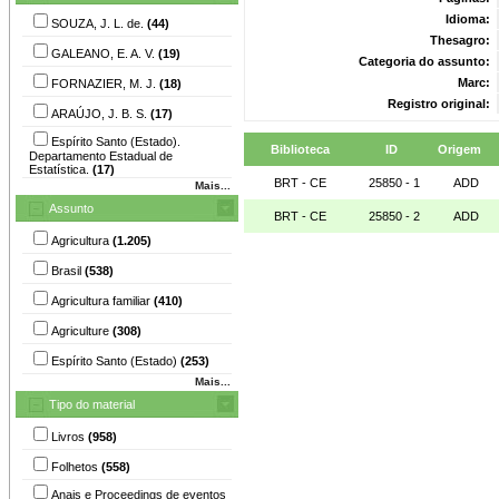
Idioma:
SOUZA, J. L. de.
(44)
Thesagro:
GALEANO, E. A. V.
(19)
Categoria do assunto:
Marc:
FORNAZIER, M. J.
(18)
Registro original:
ARAÚJO, J. B. S.
(17)
Espírito Santo (Estado).
Biblioteca
ID
Origem
Departamento Estadual de
Estatística.
(17)
BRT - CE
25850 - 1
ADD
Mais...
Assunto
BRT - CE
25850 - 2
ADD
Agricultura
(1.205)
Brasil
(538)
Agricultura familiar
(410)
Agriculture
(308)
Espírito Santo (Estado)
(253)
Mais...
Tipo do material
Livros
(958)
Folhetos
(558)
Anais e Proceedings de eventos