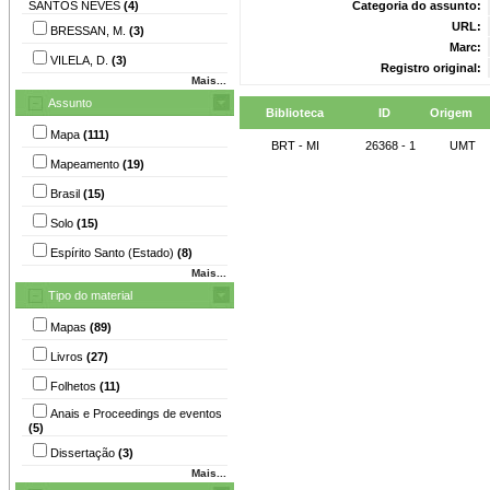
SANTOS NEVES
(4)
Categoria do assunto:
URL:
BRESSAN, M.
(3)
Marc:
VILELA, D.
(3)
Registro original:
Mais...
Assunto
Biblioteca
ID
Origem
Mapa
(111)
BRT - MI
26368 - 1
UMT
Mapeamento
(19)
Brasil
(15)
Solo
(15)
Espírito Santo (Estado)
(8)
Mais...
Tipo do material
Mapas
(89)
Livros
(27)
Folhetos
(11)
Anais e Proceedings de eventos
(5)
Dissertação
(3)
Mais...