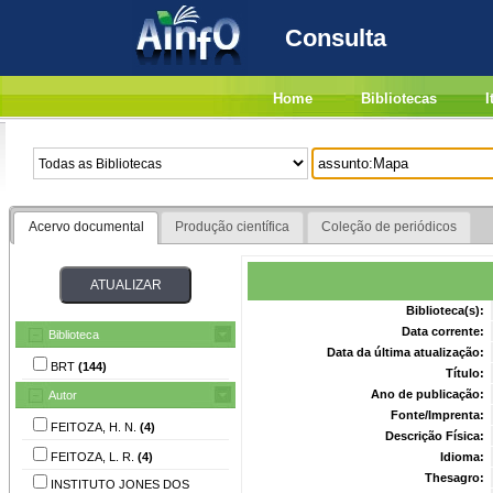
Consulta
Home
Bibliotecas
I
Acervo documental
Produção científica
Coleção de periódicos
Biblioteca(s):
Data corrente:
Biblioteca
Data da última atualização:
BRT
(144)
Título:
Ano de publicação:
Autor
Fonte/Imprenta:
FEITOZA, H. N.
(4)
Descrição Física:
FEITOZA, L. R.
(4)
Idioma:
Thesagro:
INSTITUTO JONES DOS