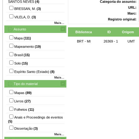
SANTOS NEVES
(4)
Categoria do assunto:
URL:
BRESSAN, M.
(3)
Marc:
VILELA, D.
(3)
Registro original:
Mais...
Assunto
Biblioteca
ID
Origem
Mapa
(111)
BRT - MI
26369 - 1
UMT
Mapeamento
(19)
Brasil
(15)
Solo
(15)
Espírito Santo (Estado)
(8)
Mais...
Tipo do material
Mapas
(89)
Livros
(27)
Folhetos
(11)
Anais e Proceedings de eventos
(5)
Dissertação
(3)
Mais...