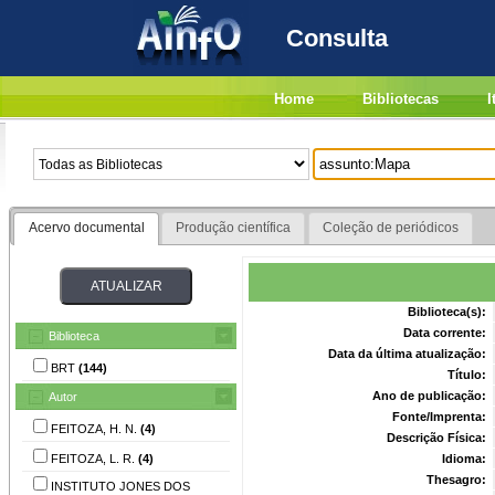
Consulta
Home
Bibliotecas
I
Acervo documental
Produção científica
Coleção de periódicos
Biblioteca(s):
Data corrente:
Biblioteca
Data da última atualização:
BRT
(144)
Título:
Ano de publicação:
Autor
Fonte/Imprenta:
FEITOZA, H. N.
(4)
Descrição Física:
FEITOZA, L. R.
(4)
Idioma:
Thesagro:
INSTITUTO JONES DOS