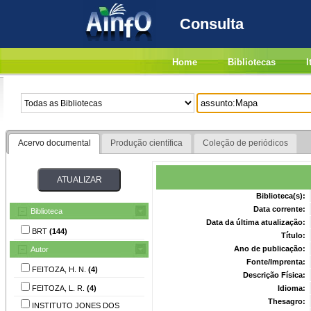
Consulta
Home
Bibliotecas
I
Acervo documental
Produção científica
Coleção de periódicos
Biblioteca(s):
Data corrente:
Biblioteca
Data da última atualização:
BRT
(144)
Título:
Ano de publicação:
Autor
Fonte/Imprenta:
FEITOZA, H. N.
(4)
Descrição Física:
FEITOZA, L. R.
(4)
Idioma:
Thesagro:
INSTITUTO JONES DOS