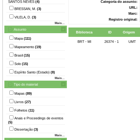
SANTOS NEVES
(4)
Categoria do assunto:
URL:
BRESSAN, M.
(3)
Marc:
VILELA, D.
(3)
Registro original:
Mais...
Assunto
Biblioteca
ID
Origem
Mapa
(111)
BRT - MI
26374 - 1
UMT
Mapeamento
(19)
Brasil
(15)
Solo
(15)
Espírito Santo (Estado)
(8)
Mais...
Tipo do material
Mapas
(89)
Livros
(27)
Folhetos
(11)
Anais e Proceedings de eventos
(5)
Dissertação
(3)
Mais...