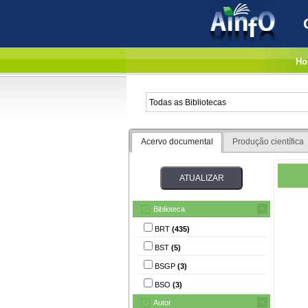
Ho
Acervo documental
Produção científica
Biblioteca
BRT
(435)
BST
(5)
BSGP
(3)
BSO
(3)
Autor