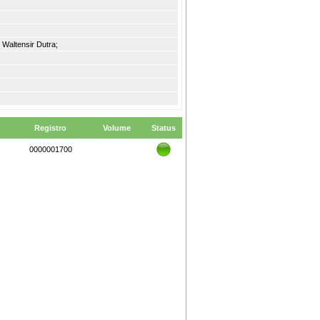
 Waltensir Dutra;
Registro
Volume
Status
0000001700