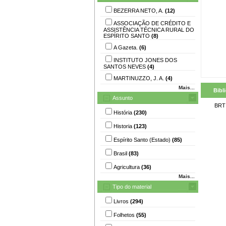
BEZERRA NETO, A.
(12)
ASSOCIAÇÃO DE CRÉDITO E
ASSISTÊNCIA TÉCNICA RURAL DO
ESPÍRITO SANTO
(8)
A Gazeta.
(6)
INSTITUTO JONES DOS
SANTOS NEVES
(4)
MARTINUZZO, J. A.
(4)
Mais...
Bibl
Assunto
BRT
História
(230)
Historia
(123)
Espírito Santo (Estado)
(85)
Brasil
(83)
Agricultura
(36)
Mais...
Tipo do material
Livros
(294)
Folhetos
(55)