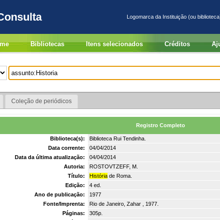
Consulta
Logomarca da Instituição (ou biblioteca
me
Bibliotecas
Itens selecionados
Créditos
Aj
Coleção de periódicos
Registro Completo
Biblioteca(s):
Biblioteca Rui Tendinha.
Data corrente:
04/04/2014
Data da última atualização:
04/04/2014
Autoria:
ROSTOVTZEFF, M.
Título:
História
de Roma.
Edição:
4 ed.
Ano de publicação:
1977
Fonte/Imprenta:
Rio de Janeiro, Zahar , 1977.
Páginas:
305p.