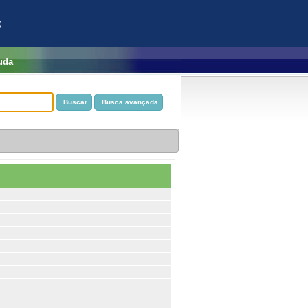
)
uda