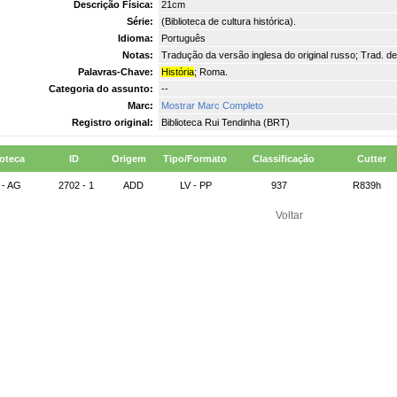
Descrição Física:
21cm
Série:
(Biblioteca de cultura histórica).
Idioma:
Português
Notas:
Tradução da versão inglesa do original russo; Trad. de
Palavras-Chave:
História
; Roma.
Categoria do assunto:
--
Marc:
Mostrar Marc Completo
Registro original:
Biblioteca Rui Tendinha (BRT)
ioteca
ID
Origem
Tipo/Formato
Classificação
Cutter
 - AG
2702 - 1
ADD
LV - PP
937
R839h
Voltar