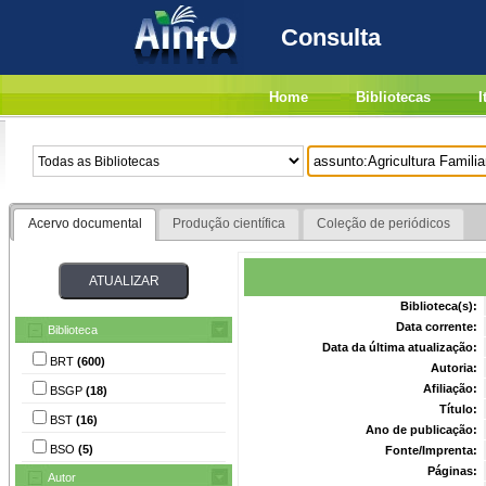
Consulta
Home
Bibliotecas
I
Acervo documental
Produção científica
Coleção de periódicos
Biblioteca(s):
Data corrente:
Biblioteca
Data da última atualização:
BRT
(600)
Autoria:
Afiliação:
BSGP
(18)
Título:
BST
(16)
Ano de publicação:
BSO
(5)
Fonte/Imprenta:
Páginas:
Autor