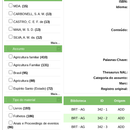
ISBN:
MDA.
(15)
Idioma:
CARBONELL, S. A. M.
(13)
CASTRO, C. E. F. de
(13)
MAIA, M. S. D.
(13)
Conteúdo:
SILVA, A. M. da.
(12)
Mais...
Assunto
Agricultura familiar
(410)
Palavras-Chave:
Agricultura Familiar
(131)
Thesaurus NAL:
Brasil
(95)
Categoria do assunto:
Agricultura
(88)
Marc:
Espírito Santo (Estado)
(72)
Registro original:
Mais...
Tipo do material
Biblioteca
ID
Origem
Livros
(193)
BRT - AG
342 - 1
ADD
Folhetos
(186)
BRT - AG
342 - 2
ADD
Anais e Proceedings de eventos
BRT - AG
342 - 3
ADD
(86)