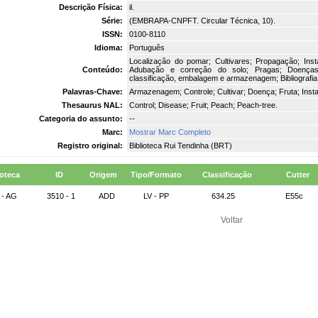
Descrição Física:
il.
Série:
(EMBRAPA-CNPFT. Circular Técnica, 10).
ISSN:
0100-8110
Idioma:
Português
Localização do pomar; Cultivares; Propagação; Inst
Conteúdo:
Adubação e correção do solo; Pragas; Doenças; G
classificação, embalagem e armazenagem; Bibliografia 
Palavras-Chave:
Armazenagem; Controle; Cultivar; Doença; Fruta; Inst
Thesaurus NAL:
Control; Disease; Fruit; Peach; Peach-tree.
Categoria do assunto:
--
Marc:
Mostrar Marc Completo
Registro original:
Biblioteca Rui Tendinha (BRT)
ioteca
ID
Origem
Tipo/Formato
Classificação
Cutter
 - AG
3510 - 1
ADD
LV - PP
634.25
E55c
Voltar