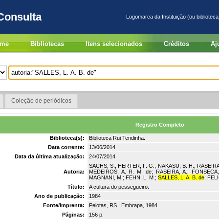
Consulta
Logomarca da Instituição (ou biblioteca
me
Bibliotecas
Itens selecionados
Créditos
Aj
Coleção de periódicos
Registro Completo
Biblioteca(s):
Biblioteca Rui Tendinha.
Data corrente:
13/06/2014
Data da última atualização:
24/07/2014
SACHS, S.; HERTER, F. G.; NAKASU, B. H.; RASEIRA,
Autoria:
MEDEIROS, A. R. M. de; RASEIRA, A.; FONSECA, V
MAGNANI, M.; FEHN, L. M.;
SALLES, L. A. B. de
; FEL
Título:
A cultura do pessegueiro.
Ano de publicação:
1984
Fonte/Imprenta:
Pelotas, RS : Embrapa, 1984.
Páginas:
156 p.