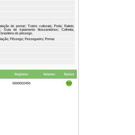
alação do pomar; Tratos culturais; Poda; Raleio;
uia de tratamento fitossanitários; Colheita,
brasileira do pêssego.
alação; Pêssego; Pessegueiro; Pomar.
Registro
Volume
Status
0000002450