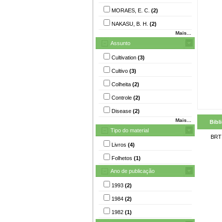
MORAES, E. C.
(2)
NAKASU, B. H.
(2)
Mais...
Assunto
Cultivation
(3)
Cultivo
(3)
Colheita
(2)
Controle
(2)
Disease
(2)
Mais...
Bibl
Tipo do material
BRT
Livros
(4)
Folhetos
(1)
Ano de publicação
1993
(2)
1984
(2)
1982
(1)