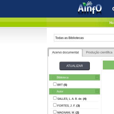
Ho
Acervo documental
Produção científica
Biblioteca
BRT
(5)
Autor
SALLES, L. A. B. de.
(4)
FORTES, J. F.
(3)
MAGNANI, M.
(2)