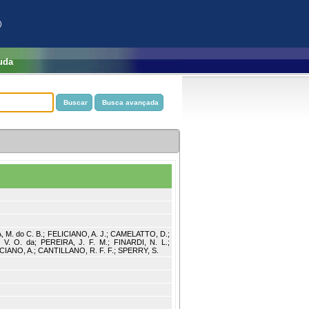
)
uda
 M. do C. B.; FELICIANO, A. J.; CAMELATTO, D.;
. O. da; PEREIRA, J. F. M.; FINARDI, N. L.;
ICIANO, A.; CANTILLANO, R. F. F.; SPERRY, S.