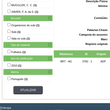
Descrição Física:
MUGGLER, C. C.
(1)
Idioma:
XAVIER, F. A. da S.
(1)
Conteúdo:
Assunto
Organismos do solo
(1)
Palavras-Chave:
Solo
(1)
Categoria do assunto:
Vida no solo
(1)
Marc:
Registro original:
Tipo do material
Folhetos
(1)
Biblioteca
ID
Origem
Ano de publicação
BRT - AG
3782 - 1
ADP
2010
(1)
Idioma
Português
(1)
Embrapa