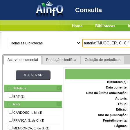
Consulta
Home
Bibliotecas
I
Acervo documental
Produção científica
Coleção de periódicos
Biblioteca(s):
Data corrente:
Biblioteca
Data da última atualização:
BRT
(1)
Autoria:
Título:
Autor
Edição:
CARDOSO, I. M.
(1)
Ano de publicação:
FRANÇA, S. de C.
(1)
Fonte/Imprenta:
Páginas:
MENDONÇA, E. de S.
(1)