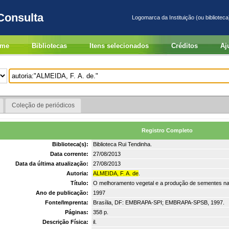
Consulta
Logomarca da Instituição (ou biblioteca
me
Bibliotecas
Itens selecionados
Créditos
Aj
Coleção de periódicos
Registro Completo
Biblioteca(s):
Biblioteca Rui Tendinha.
Data corrente:
27/08/2013
Data da última atualização:
27/08/2013
Autoria:
ALMEIDA, F. A. de
.
Título:
O melhoramento vegetal e a produção de sementes na 
Ano de publicação:
1997
Fonte/Imprenta:
Brasília, DF: EMBRAPA-SPI; EMBRAPA-SPSB, 1997.
Páginas:
358 p.
Descrição Física:
il.