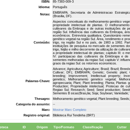
ISBN:
85-7383-009-3
Idioma:
Português
EMBRAPA. Secretaria de Administracao Estrategi
Notas:
(Brasilia, DF).
Aspectos conceituais do melhoramento genético vegeta
propriedade intelectual de plantas. O melhorament
cultivares da Embrapa e de outras instituições de
região Sul. Influência das cultivares da Embrapa, ár
econômicos. Entrevista qualitativa. Questionário re
genético vegetal na região Sul. Área, rendimento e produ
Conteúdo:
trigo, na região Sul e no país, de 1983 a 1992. Pa
instituições de pesquisa no mercado de sementes dos
trigo, feijão e milho decorrente da utilização de cultiva
a propriedade intelectual de plantas; capitulo III: o 
IV: participacao das cultivares da Emkbrapa e de
sementes melhoradas da regiao Sul; capitulo V: influe
graos da regiao Sul: os retornos economicos.
Advance; Agricultura; Agriculture; Brasil; Brazil; Bree
Cultivar; DF); EMBRAPA; Genetic; Genetic plant; 
breeding; Improvement; Intellectual property; In
genetico; Melhoramento genetico vegetal; Melhor
Palavras-Chave:
agropecuaria; Plant; Plant breeding; Planta; Plantas
Production; Propriedade intelectual; Protecao de cul
Regiao Sul; Research; Seed; Seed production; See
Sementes B sicas(Bras¡lia; Soja; Soybean; Variedade; V
Thesagro:
Melhoramento genético vegetal; Plant breeding; Seeds;
Categoria do assunto:
--
Marc:
Mostrar Marc Completo
Registro original:
Biblioteca Rui Tendinha (BRT)
ioteca
ID
Origem
Tipo/Formato
Classificação
Cutter