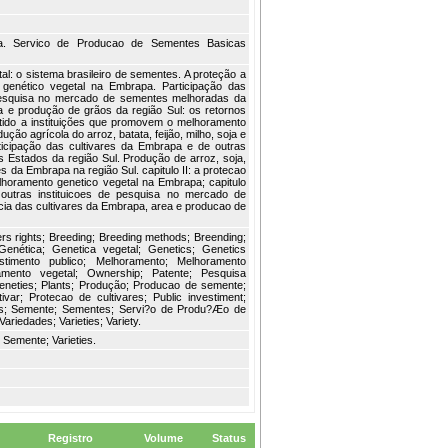
ca. Servico de Producao de Sementes Basicas
l: o sistema brasileiro de sementes. A proteção a
o genético vegetal na Embrapa. Participação das
 pesquisa no mercado de sementes melhoradas da
ea e produção de grãos da região Sul: os retornos
metido a instituições que promovem o melhoramento
ção agrícola do arroz, batata, feijão, milho, soja e
rticipação das cultivares da Embrapa e de outras
 Estados da região Sul. Produção de arroz, soja,
res da Embrapa na região Sul. capitulo II: a protecao
melhoramento genetico vegetal na Embrapa; capitulo
 outras instituicoes de pesquisa no mercado de
ncia das cultivares da Embrapa, area e producao de
ders rights; Breeding; Breeding methods; Breending;
Genética; Genetica vegetal; Genetics; Genetics
vestimento publico; Melhoramento; Melhoramento
amento vegetal; Ownership; Patente; Pesquisa
 geneties; Plants; Produção; Producao de semente;
tivar; Protecao de cultivares; Public investiment;
ds; Semente; Sementes; Servi?o de Produ?Æo de
ariedades; Varieties; Variety.
 Semente; Varieties.
Registro
Volume
Status