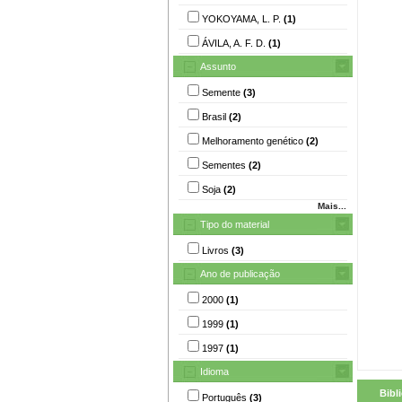
YOKOYAMA, L. P.
(1)
ÁVILA, A. F. D.
(1)
Assunto
Semente
(3)
Brasil
(2)
Melhoramento genético
(2)
Sementes
(2)
Soja
(2)
Mais...
Tipo do material
Livros
(3)
Ano de publicação
2000
(1)
1999
(1)
1997
(1)
Idioma
Bibl
Português
(3)