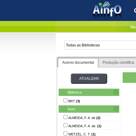
Ho
Acervo documental
Produção científica
Biblioteca
BRT
(3)
Autor
ALMEIDA, F. A. de
(2)
ALMEIDA, F. A. de.
(1)
WETZEL, C. T.
(1)