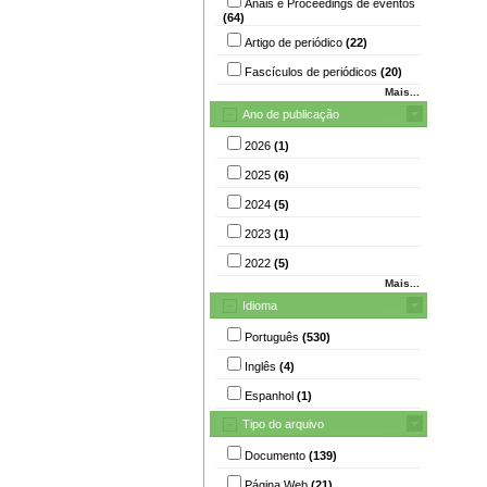
Anais e Proceedings de eventos
(64)
Artigo de periódico
(22)
Fascículos de periódicos
(20)
Mais...
Ano de publicação
2026
(1)
2025
(6)
2024
(5)
2023
(1)
2022
(5)
Mais...
Idioma
Português
(530)
Inglês
(4)
Espanhol
(1)
Tipo do arquivo
Documento
(139)
Página Web
(21)