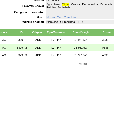
Agricultura;
Clima
; Cultura; Demografica; Economia; 
Palavras-Chave:
Religião; Sociedade.
Categoria do assunto:
--
Marc:
Mostrar Marc Completo
Registro original:
Biblioteca Rui Tendinha (BRT)
ioteca
ID
Origem
Tipo/Formato
Classificação
Cutter
 - AG
5329 - 1
ADD
LV - PP
CE 981.52
A636
 - AG
5329 - 2
ADD
LV - PP
CE 981.52
A636
 - AG
5329 - 3
ADD
LV - PP
CE 981.52
A636
Voltar