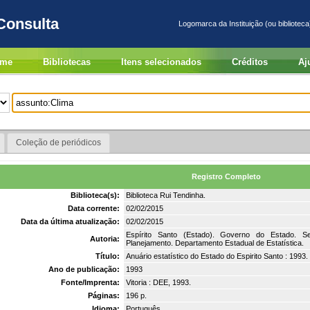
Consulta
Logomarca da Instituição (ou biblioteca
me
Bibliotecas
Itens selecionados
Créditos
Aj
Coleção de periódicos
Registro Completo
Biblioteca(s):
Biblioteca Rui Tendinha.
Data corrente:
02/02/2015
Data da última atualização:
02/02/2015
Espírito Santo (Estado). Governo do Estado. S
Autoria:
Planejamento. Departamento Estadual de Estatística.
Título:
Anuário estatístico do Estado do Espirito Santo : 1993.
Ano de publicação:
1993
Fonte/Imprenta:
Vitoria : DEE, 1993.
Páginas:
196 p.
Idioma:
Português