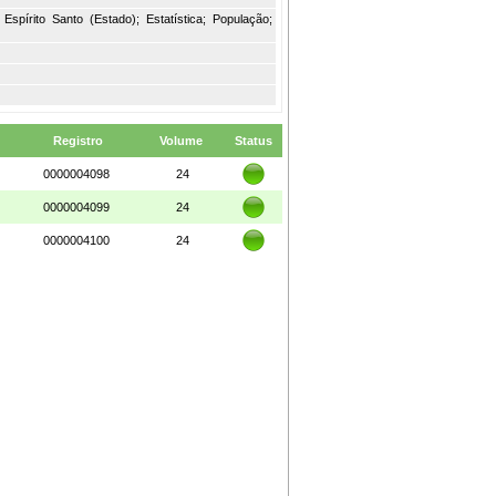
Espírito Santo (Estado); Estatística; População;
Registro
Volume
Status
0000004098
24
0000004099
24
0000004100
24