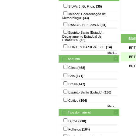
SILVA, J. G. F. da.
(35)
Incaper. Coordenação de
Meteorologia.
(33)
RAMOS, H. E. dos A.
(31)
Espírito Santo (Estado).
Departamento Estadual de
Bibl
Estatística.
(18)
PONTES DA SILVA, B. F.
(14)
BRT
Mais...
BRT
Assunto
BRT
Clima
(468)
Solo
(171)
Brasil
(147)
Espírito Santo (Estado)
(130)
Cultivo
(104)
Mais...
Tipo do material
Livros
(218)
Folhetos
(164)