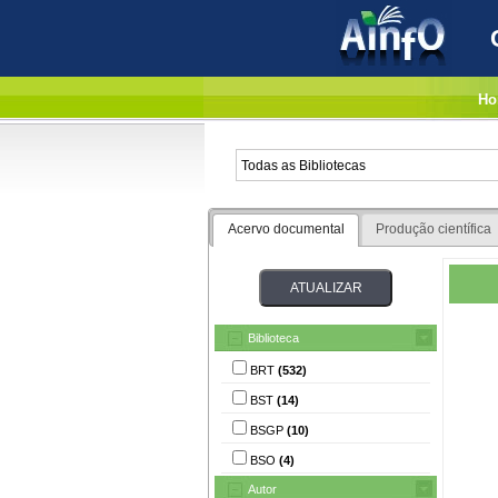
Ho
Acervo documental
Produção científica
Biblioteca
BRT
(532)
BST
(14)
BSGP
(10)
BSO
(4)
Autor