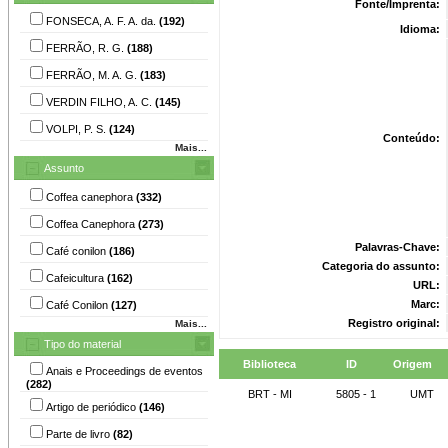
Fonte/Imprenta:
FONSECA, A. F. A. da.
(192)
Idioma:
FERRÃO, R. G.
(188)
FERRÃO, M. A. G.
(183)
VERDIN FILHO, A. C.
(145)
VOLPI, P. S.
(124)
Conteúdo:
Mais...
Assunto
Coffea canephora
(332)
Coffea Canephora
(273)
Palavras-Chave:
Café conilon
(186)
Categoria do assunto:
Cafeicultura
(162)
URL:
Marc:
Café Conilon
(127)
Registro original:
Mais...
Tipo do material
Biblioteca
ID
Origem
Anais e Proceedings de eventos
(282)
BRT - MI
5805 - 1
UMT
Artigo de periódico
(146)
Parte de livro
(82)