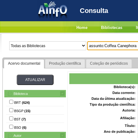
Consulta
Home
Bibliotecas
I
Acervo documental
Produção científica
Coleção de periódicos
Biblioteca(s):
Data corrente:
Biblioteca
Data da última atualização:
BRT
(624)
Tipo da produção científica:
Autoria:
BSGP
(15)
Afiliação:
BST
(7)
Título:
BSO
(6)
Ano de publicação:
Autor