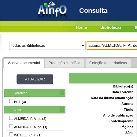
Consulta
Home
Bibliotecas
I
Acervo documental
Produção científica
Coleção de periódicos
Biblioteca(s):
Data corrente:
Biblioteca
Data da última atualização:
BRT
(3)
Autoria:
Título:
Autor
Ano de publicação:
ALMEIDA, F. A. de
(2)
Fonte/Imprenta:
ALMEIDA, F. A. de.
(1)
Páginas:
Série:
WETZEL, C. T.
(1)