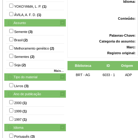
Idioma:
YOKOYAMA, L. P.
(1)
ÁVILA, A. F. D.
(1)
Conteúdo:
Assunto
Semente
(3)
Palavras-Chave:
Brasil
(2)
Categoria do assunto:
Marc:
Melhoramento genético
(2)
Registro original:
Sementes
(2)
Soja
(2)
Biblioteca
ID
Origem
Mais...
BRT - AG
6033 - 1
ADP
Tipo do material
Livros
(3)
Ano de publicação
2000
(1)
1999
(1)
1997
(1)
Idioma
Português
(3)