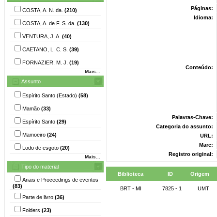
Páginas:
COSTA, A. N. da.
(210)
Idioma:
COSTA, A. de F. S. da.
(130)
VENTURA, J. A.
(40)
CAETANO, L. C. S.
(39)
FORNAZIER, M. J.
(19)
Conteúdo:
Mais...
Assunto
Espírito Santo (Estado)
(58)
Mamão
(33)
Palavras-Chave:
Espírito Santo
(29)
Categoria do assunto:
Mamoeiro
(24)
URL:
Marc:
Lodo de esgoto
(20)
Registro original:
Mais...
Tipo do material
Biblioteca
ID
Origem
Anais e Proceedings de eventos
(83)
BRT - MI
7825 - 1
UMT
Parte de livro
(36)
Folders
(23)