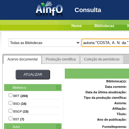
Consulta
Home
Bibliotecas
I
Acervo documental
Produção científica
Coleção de periódicos
Biblioteca(s):
Data corrente:
Biblioteca
Data da última atualização:
BRT
(204)
Tipo da produção científica:
Autoria:
BSO
(16)
Afiliação:
BSGP
(15)
Título:
BST
(7)
Ano de publicação:
Autor
Fonte/Imprenta: