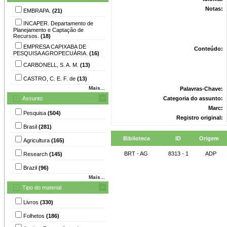
Notas:
EMBRAPA.
(21)
INCAPER. Departamento de
Planejamento e Captação de
Recursos.
(18)
EMPRESA CAPIXABA DE
Conteúdo:
PESQUISA AGROPECUÁRIA.
(16)
CARBONELL, S. A. M.
(13)
CASTRO, C. E. F. de
(13)
Mais...
Palavras-Chave:
Assunto
Categoria do assunto:
Marc:
Pesquisa
(504)
Registro original:
Brasil
(281)
Biblioteca
ID
Origem
Agricultura
(165)
BRT - AG
8313 - 1
ADP
Research
(145)
Brazil
(96)
Mais...
Tipo do material
Livros
(330)
Folhetos
(186)