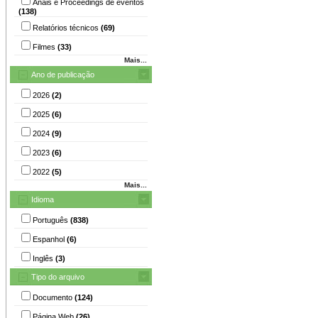
Anais e Proceedings de eventos
(138)
Relatórios técnicos
(69)
Filmes
(33)
Mais...
Ano de publicação
2026
(2)
2025
(6)
2024
(9)
2023
(6)
2022
(5)
Mais...
Idioma
Português
(838)
Espanhol
(6)
Inglês
(3)
Tipo do arquivo
Documento
(124)
Página Web
(26)