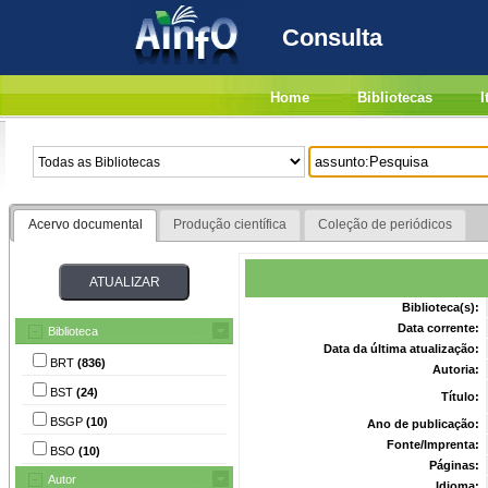
Consulta
Home
Bibliotecas
I
Acervo documental
Produção científica
Coleção de periódicos
Biblioteca(s):
Data corrente:
Biblioteca
Data da última atualização:
BRT
(836)
Autoria:
BST
(24)
Título:
BSGP
(10)
Ano de publicação:
Fonte/Imprenta:
BSO
(10)
Páginas:
Autor
Idioma: