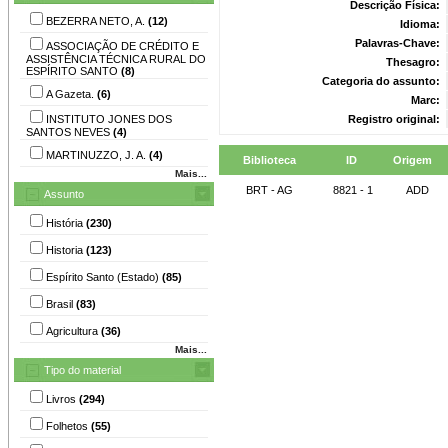
Descrição Física:
BEZERRA NETO, A.
(12)
Idioma:
Palavras-Chave:
ASSOCIAÇÃO DE CRÉDITO E
ASSISTÊNCIA TÉCNICA RURAL DO
Thesagro:
ESPÍRITO SANTO
(8)
Categoria do assunto:
A Gazeta.
(6)
Marc:
INSTITUTO JONES DOS
Registro original:
SANTOS NEVES
(4)
MARTINUZZO, J. A.
(4)
Biblioteca
ID
Origem
Mais...
BRT - AG
8821 - 1
ADD
Assunto
História
(230)
Historia
(123)
Espírito Santo (Estado)
(85)
Brasil
(83)
Agricultura
(36)
Mais...
Tipo do material
Livros
(294)
Folhetos
(55)