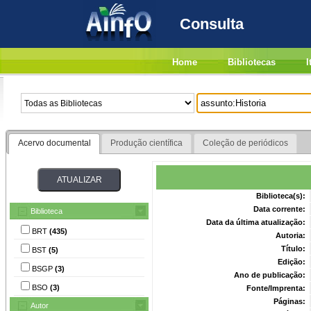
Consulta
Home
Bibliotecas
I
Acervo documental
Produção científica
Coleção de periódicos
Biblioteca(s):
Data corrente:
Biblioteca
Data da última atualização:
BRT
(435)
Autoria:
Título:
BST
(5)
Edição:
BSGP
(3)
Ano de publicação:
BSO
(3)
Fonte/Imprenta:
Páginas:
Autor