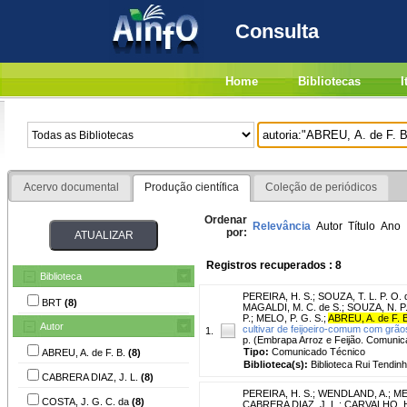
Consulta
Home
Bibliotecas
I
Acervo documental
Produção científica
Coleção de periódicos
Ordenar
Relevância
Autor
Título
Ano
por:
Registros recuperados : 8
Biblioteca
PEREIRA, H. S.
;
SOUZA, T. L. P. O. 
BRT
(8)
MAGALDI, M. C. de S.
;
SOUZA, N. P.
P.
;
MELO, P. G. S.
;
ABREU, A. de F. 
Autor
cultivar de feijoeiro-comum com grãos
1.
p. (Embrapa Arroz e Feijão. Comunica
Tipo:
Comunicado Técnico
ABREU, A. de F. B.
(8)
Biblioteca(s):
Biblioteca Rui Tendinh
CABRERA DIAZ, J. L.
(8)
PEREIRA, H. S.
;
WENDLAND, A.
;
ME
COSTA, J. G. C. da
(8)
CABRERA DIAZ, J. L.
;
CARVALHO, H.