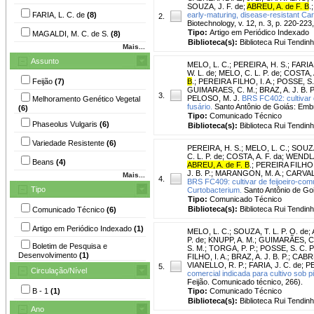
SOUZA, J. F. de
;
ABREU, A. de F. B
.
FARIA, L. C. de
(8)
early-maturing, disease-resistant Car
2.
Biotechnology, v. 12, n. 3, p. 220-223
Tipo:
Artigo em Periódico Indexado
MAGALDI, M. C. de S.
(8)
Biblioteca(s):
Biblioteca Rui Tendinh
Mais...
Assunto
MELO, L. C.
;
PEREIRA, H. S.
;
FARIA,
W. L. de
;
MELO, C. L. P. de
;
COSTA, A
Feijão
(7)
B
.
;
PEREIRA FILHO, I. A.
;
POSSE, S. 
GUIMARAES, C. M.
;
BRAZ, A. J. B. P
3.
PELOSO, M. J.
BRS FC402: cultivar 
Melhoramento Genético Vegetal
fusário.
Santo Antônio de Goiás: Embr
(6)
Tipo:
Comunicado Técnico
Phaseolus Vulgaris
(6)
Biblioteca(s):
Biblioteca Rui Tendinh
Variedade Resistente
(6)
PEREIRA, H. S.
;
MELO, L. C.
;
SOUZA,
C. L. P. de
;
COSTA, A. F. da
;
WENDLA
Beans
(4)
ABREU, A. de F. B
.
;
PEREIRA FILHO, 
J. B. P.
;
MARANGON, M. A.
;
CARVALH
Mais...
4.
BRS FC409: cultivar de feijoeiro-com
Tipo
Curtobacterium.
Santo Antônio de Goi
Tipo:
Comunicado Técnico
Biblioteca(s):
Biblioteca Rui Tendinh
Comunicado Técnico
(6)
Artigo em Periódico Indexado
(1)
MELO, L. C.
;
SOUZA, T. L. P. O. de
;
P. de
;
KNUPP, A. M.
;
GUIMARÃES, C.
Boletim de Pesquisa e
S. M.
;
TORGA, P. P.
;
POSSE, S. C. P
Desenvolvimento
(1)
FILHO, I. A.
;
BRAZ, A. J. B. P.
;
CABRE
VIANELLO, R. P.
;
FARIA, J. C. de
;
PE
5.
Circulação/Nível
comercial indicada para cultivo sob pi
Feijão. Comunicado técnico, 266).
B - 1
(1)
Tipo:
Comunicado Técnico
Biblioteca(s):
Biblioteca Rui Tendinh
Ano