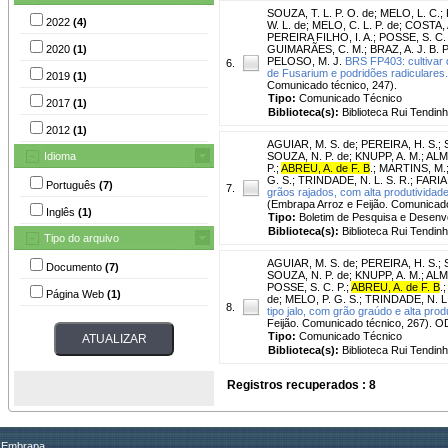
SOUZA, T. L. P. O. de
;
MELO, L. C.
;
2022
(4)
W. L. de
;
MELO, C. L. P. de
;
COSTA, A
PEREIRA FILHO, I. A.
;
POSSE, S. C. 
2020
(1)
GUIMARÃES, C. M.
;
BRAZ, A. J. B. P
PELOSO, M. J.
BRS FP403: cultivar 
6.
de Fusarium e podridões radiculares.
2019
(1)
Comunicado técnico, 247).
Tipo:
Comunicado Técnico
2017
(1)
Biblioteca(s):
Biblioteca Rui Tendinh
2012
(1)
AGUIAR, M. S. de
;
PEREIRA, H. S.
;
Idioma
SOUZA, N. P. de
;
KNUPP, A. M.
;
ALME
P.
;
ABREU, A. de F. B
.
;
MARTINS, M.
G. S.
;
TRINDADE, N. L. S. R.
;
FARIA,
Português
(7)
7.
grãos rajados, com alta produtividade
(Embrapa Arroz e Feijão. Comunicado
Inglês
(1)
Tipo:
Boletim de Pesquisa e Desenv
Biblioteca(s):
Biblioteca Rui Tendinh
Tipo do arquivo
AGUIAR, M. S. de
;
PEREIRA, H. S.
;
Documento
(7)
SOUZA, N. P. de
;
KNUPP, A. M.
;
ALME
POSSE, S. C. P.
;
ABREU, A. de F. B
.
Página Web
(1)
de
;
MELO, P. G. S.
;
TRINDADE, N. L.
8.
tipo jalo, com grão graúdo e alta prod
Feijão. Comunicado técnico, 267). 
Tipo:
Comunicado Técnico
Biblioteca(s):
Biblioteca Rui Tendinh
Registros recuperados : 8
Embrapa