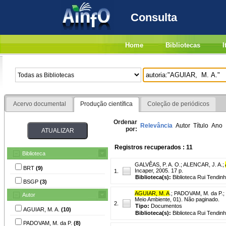
Consulta
Home
Bibliotecas
I
Acervo documental
Produção científica
Coleção de periódicos
Ordenar
Relevância
Autor
Título
Ano
por:
Registros recuperados : 11
Biblioteca
GALVÊAS, P. A. O.
;
ALENCAR, J. A.
;
BRT
(9)
Incaper, 2005. 17 p.
1.
Biblioteca(s):
Biblioteca Rui Tendinh
BSGP
(3)
AGUIAR, M. A
.
;
PADOVAM, M. da P.
;
Autor
Meio Ambiente, 01). Não paginado.
2.
Tipo:
Documentos
AGUIAR, M. A.
(10)
Biblioteca(s):
Biblioteca Rui Tendin
PADOVAM, M. da P.
(8)