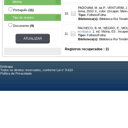
Idioma
PADOVAM, M. da P.
;
VENTURIM, J.
Português
(11)
Iema, 2010. il., color. (Incaper. Mei
10.
Tipo:
Folheto/Folha
Tipo do arquivo
Biblioteca(s):
Biblioteca Rui Tendi
Documento
(9)
PACHECO, B. M.
;
NEGRO, E.
;
MOLI
ecológica.
1. ed. Vitória, ES : Incape
11.
Tipo:
Folheto/Folha
Biblioteca(s):
Biblioteca Rui Tendin
Registros recuperados : 11
Embrapa
Todos os direitos reservados, conforme Lei n° 9.610
Política de Privacidade