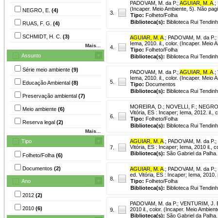
PADOVAM, M. da P.
;
AGUIAR, M. A
.
;
(Incaper. Meio Ambiente, 5). Não pag
NEGRO, E.
(4)
3.
Tipo:
Folheto/Folha
Biblioteca(s):
Biblioteca Rui Tendinh
RUAS, F. G.
(4)
SCHMIDT, H. C.
(3)
AGUIAR, M. A
.
;
PADOVAM, M. da P.
;
Iema, 2010. il., color. (Incaper. Meio
Mais...
4.
Tipo:
Folheto/Folha
Assunto
Biblioteca(s):
Biblioteca Rui Tendinh
Série meio ambiente
(9)
PADOVAM, M. da P.
;
AGUIAR, M. A
.
;
Iema, 2010. il., color. (Incaper. Meio
5.
Educação Ambiental
(8)
Tipo:
Documentos
Biblioteca(s):
Biblioteca Rui Tendinh
Preservação ambiental
(7)
MOREIRA, D.
;
NOVELLI, F.
;
NEGRO,
Meio ambiente
(6)
Vitória, ES : Incaper; Iema, 2012. il.,
6.
Tipo:
Folheto/Folha
Reserva legal
(2)
Biblioteca(s):
Biblioteca Rui Tendinh
Mais...
Tipo
AGUIAR, M. A
.
;
PADOVAM, M. da P.
;
Vitória, ES : Incaper; Iema, 2010 il., 
7.
Biblioteca(s):
São Gabriel da Palha.
Folheto/Folha
(6)
Documentos
(2)
AGUIAR, M. A
.
;
PADOVAM, M. da P.
;
ed. Vitória, ES : Incaper; Iema, 2010. 
8.
Ano
Tipo:
Folheto/Folha
Biblioteca(s):
Biblioteca Rui Tendinh
2012
(2)
PADOVAM, M. da P.
;
VENTURIM, J. 
2010
(6)
2010 il., color. (Incaper. Meio Ambien
9.
Biblioteca(s):
São Gabriel da Palha.