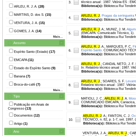
técnico anual : 1987. Vitória-ES : EM
3.
Biblioteca(s):
Biblioteca Rui Tendinh
ARLEU, R. J. A.
(28)
MARTINS, D. dos S.
(15)
ARLEU, R. J
.
Pragas da seringueira
V
4.
Biblioteca(s):
Biblioteca Rui Tendinh
VENTURA, J. A.
(15)
ARLEU, R. J
. A.
;
MUNIZ, J. M.
Alguma
GOMES, J. A.
(14)
(EMCAPA. Comunicado Técnico, 1).
5.
Mais...
Biblioteca(s):
Biblioteca Rui Tendinh
Assunto
ARLEU, R. J
. A.
;
MARQUES, P. C.
Fl
Espírito Santo.
COMUNICADO TÉCNICO,
6.
Espírito Santo (Estado)
(17)
Biblioteca(s):
Biblioteca Rui Tendinh
EMCAPA
(11)
ARLEU, R. J
.
;
CANDAL NETO, J. F.
In: Relatório técnico anual : 1987. Vi
7.
Estado do Espírito Santo
(9)
Biblioteca(s):
Biblioteca Rui Tendinh
Banana
(7)
ARLEU, R. J
.
;
SOARES, S. F.
Levant
Broca-do-café
(7)
Relatório técnico anual : 1987. Vitór
8.
Biblioteca(s):
Biblioteca Rui Tendinh
Mais...
Tipo
MATIOLI, J. C.
;
ARLEU, R. J
. A.
Mosc
COMUNICADO EMCAPA, Cariacica, n.
9.
Publicação em Anais de
Biblioteca(s):
Biblioteca Rui Tendinh
Congresso
(13)
Documentos
(12)
ARLEU, R. J
. A.
;
FANTON, C. J.
Oco
TÉCNICO, n. 82, p. 1-7, set. 1997
10.
Biblioteca(s):
Biblioteca Rui Tendi
Artigo
(1)
Ano
VENTURA, J. A.
;
ARLEU, R. J
.
;
CAB