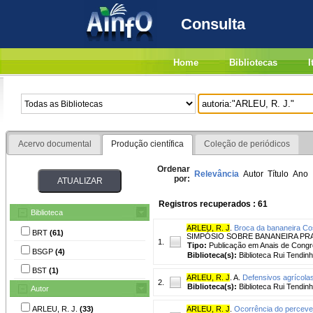
Consulta
Home
Bibliotecas
I
Acervo documental
Produção científica
Coleção de periódicos
Ordenar
Relevância
Autor
Título
Ano
por:
Registros recuperados : 61
Biblioteca
ARLEU, R. J
.
Broca da bananeira Cos
BRT
(61)
SIMPÓSIO SOBRE BANANEIRA PRATA, 
1.
Tipo:
Publicação em Anais de Cong
BSGP
(4)
Biblioteca(s):
Biblioteca Rui Tendinh
BST
(1)
ARLEU, R. J
. A.
Defensivos agrícola
2.
Biblioteca(s):
Biblioteca Rui Tendinh
Autor
ARLEU, R. J.
(33)
ARLEU, R. J
.
Ocorrência do perceve