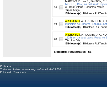
MARTINS, D. dos S.
;
FANTON, C. J
MOORE, 1957) na cultura do feijoeir
3., 1990, Vitória. Resumos. Vitóri
18.
Tipo:
Artigo
Biblioteca(s):
Biblioteca Rui Tendi
ARLEU, R. J
. A.
;
FURTADO, M. J.
;
município de Linhares, Espírito Sant
19.
Biblioteca(s):
Biblioteca Rui Tendi
ARLEU, R. J
. A.
;
GOMES, J. A.
;
NOB
1824) em bananal da cv. Prata, no E
20.
Técnico, 30).
Biblioteca(s):
Biblioteca Rui Tendi
Registros recuperados : 61
Embrapa
Todos os direitos reservados, conforme Lei n° 9.610
Política de Privacidade