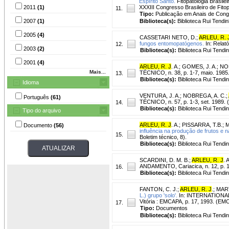
Espírito Santo.
Fitopatologia Brasile
2011
(1)
XXXIII Congresso Brasileiro de Fito
11.
Tipo:
Publicação em Anais de Con
2007
(1)
Biblioteca(s):
Biblioteca Rui Tendin
2005
(4)
CASSETARI NETO, D.
;
ARLEU, R. 
fungos entomopatógenos.
In: Relató
12.
2003
(2)
Biblioteca(s):
Biblioteca Rui Tendi
2001
(4)
ARLEU, R. J
. A.
;
GOMES, J. A.
;
NOB
Mais...
TÉCNICO, n. 38, p. 1-7, maio. 198
13.
Biblioteca(s):
Biblioteca Rui Tendi
Idioma
VENTURA, J. A.
;
NOBREGA, A. C.
;
Português
(61)
TÉCNICO, n. 57, p. 1-3, set. 1989
14.
Biblioteca(s):
Biblioteca Rui Tendi
Tipo do arquivo
ARLEU, R. J
. A.
;
PISSARRA, T.B.
;
M
Documento
(56)
influência na produção de frutos e 
15.
Boletim técnico, 8).
Biblioteca(s):
Biblioteca Rui Tendi
SCARDINI, D. M. B.
;
ARLEU, R. J
. 
ANDAMENTO, Cariacica, n. 12, p. 1
16.
Biblioteca(s):
Biblioteca Rui Tendi
FANTON, C. J.
;
ARLEU, R. J
.
;
MART
L.) grupo 'solo'.
In: INTERNATIONAL 
Vitória : EMCAPA, p. 17, 1993. (E
17.
Tipo:
Documentos
Biblioteca(s):
Biblioteca Rui Tendi