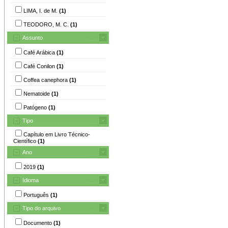
LIMA, I. de M.
(1)
TEODORO, M. C.
(1)
Assunto
Café Arábica
(1)
Café Conilon
(1)
Coffea canephora
(1)
Nematoide
(1)
Patógeno
(1)
Tipo
Capítulo em Livro Técnico-
Científico
(1)
Ano
2019
(1)
Idioma
Português
(1)
Tipo do arquivo
Documento
(1)