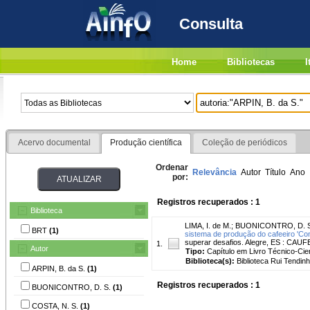
Consulta
Home
Bibliotecas
I
Acervo documental
Produção científica
Coleção de periódicos
Ordenar
Relevância
Autor
Título
Ano
por:
Registros recuperados : 1
Biblioteca
LIMA, I. de M.
;
BUONICONTRO, D. S
BRT
(1)
sistema de produção do cafeeiro 'Coni
superar desafios. Alegre, ES : CAUFE
1.
Autor
Tipo:
Capítulo em Livro Técnico-Cien
Biblioteca(s):
Biblioteca Rui Tendinh
ARPIN, B. da S.
(1)
Registros recuperados : 1
BUONICONTRO, D. S.
(1)
COSTA, N. S.
(1)