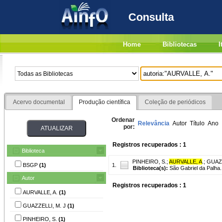
Consulta
Home
Bibliotecas
I
Acervo documental
Produção científica
Coleção de periódicos
Ordenar
Relevância
Autor
Título
Ano
por:
Registros recuperados : 1
Biblioteca
PINHEIRO, S.
;
AURVALLE, A
.
;
GUAZZ
BSGP
(1)
1.
Biblioteca(s):
São Gabriel da Palha.
Autor
Registros recuperados : 1
AURVALLE, A.
(1)
GUAZZELLI, M. J
(1)
PINHEIRO, S.
(1)