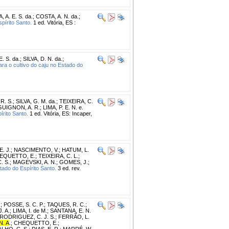
, A. E. S. da.
;
COSTA, A. N. da.
;
pírito Santo.
1 ed. Vitória, ES :
E. S. da.
;
SILVA, D. N. da.
;
a o cultivo do caju no Estado do
R. S.
;
SILVA, G. M. da.
;
TEIXEIRA, C.
UIGNON, A. R.
;
LIMA, P. E. N. e.
rito Santo.
1 ed. Vitória, ES: Incaper,
. J.
;
NASCIMENTO, V.
;
HATUM, L.
EQUETTO, E.
;
TEIXEIRA, C. L.
;
. S.
;
MAGEVSKI, A. N.
;
GOMES, J.
;
tado do Espírito Santo.
3 ed. rev.
.
;
POSSE, S. C. P.
;
TAQUES, R. C.
;
. A.
;
LIMA, I. de M.
;
SANTANA, E. N.
RODRIGUEZ, C. J. S.
;
FERRÃO, L.
. A
.
;
CHEQUETTO, E.
;
LHO, C. S.
;
DIAS, E. R.
;
MARRÉ, W.