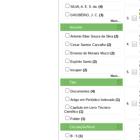
SILVA, A. E. S. da.
(4)
GROBÉRIO, J. C.
(3)
3.
Mais...
Assunto
Antonio Elias Souza da Silva
(2)
4.
Cesar Santos Carvalho
(2)
Ernesto de Moraes Muzzi
(2)
Espírito Santo
(2)
Incaper
(2)
5.
Mais...
Tipo
Documentos
(4)
Artigo em Periódico Indexado
(1)
6.
Capítulo em Livro Técnico-
Científico
(1)
Folder
(1)
Circulação/Nível
B - 5
(1)