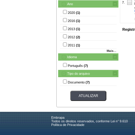
7.
Ano
2020
(1)
2016
(1)
2013
(1)
Registr
2012
(2)
2011
(1)
Mais...
Idioma
Português
(7)
Tipo do arquivo
Documento
(7)
Embrapa
Todos os direitos reservados, conforme Lei n° 9.610
Política de Privacidade