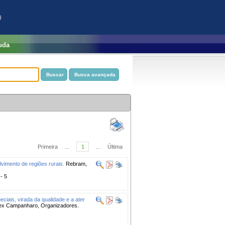
)
uda
Primeira
...
1
...
Última
lvimento de regiões rurais.
Rebram,
 - 5
eciais, virada da qualidade e a ater
, Alex Campanharo, Organizadores.