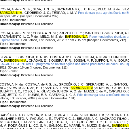
COSTA, A. de F. S. da.
;
SILVA, D. N. da.
;
SACRAMENTO, L. C. P. do.
;
MELO, M. S. de.
;
SILVA
BARBOSA, N. A
.
;
GROBÉRIO, J. C.
;
FERRÃO, L. M. V.
Polo de caju para agroindústria no Es
Incaper, 2012. (Incaper, Documentos 202).
Tipo:
Documentos
Biblioteca(s):
Biblioteca Rui Tendinha.
COSTA, A. de F. S. da.
;
COSTA, A. N. da.
;
PREZOTTI, L. C.
;
MARTINS, D. dos S.
;
SILVA, A. 
SACRAMENTO, L. C. P. do.
;
MELO, M. S. de.
;
BARBOSA, N. A
.
Recomendações técnicas par
Espírito Santo.
1 ed. Vitória, ES: Incaper, 2012. 27 cm x 15 cm (Incaper. Documentos, 212).
Tipo:
Documentos
Biblioteca(s):
Biblioteca Rui Tendinha.
SILVA, A. E. S. da.
;
SILVA, D. N. da.
;
COSTA, A. de F. S. da.
;
COSTA, A. N. da.
;
LOURENÇO, 
P.
;
BARBOSA, N. A
.
;
CHAGAS, E.
;
SIQUEIRA, P. R.
;
SOSSAI, M. F
;
BUFFON, M. A.
;
BOURG
CACAU SUSTENTÁVEL : programa de revitalizações das áreas produtoras de cacau do Espí
2012. 30 cm x 16 cm (Incaper, Documentos 211).
Tipo:
Folder
Biblioteca(s):
Biblioteca Rui Tendinha.
COSTA, A. N. da.
;
COSTA, A. de F. S. da.
;
GROBÉRIO, J. C.
;
SPERANDIO, A. L.
;
SANTOS, E
do C.
;
SILVA, M. A.
;
DIAS, E. R.
;
SANTOS, T. dos.
;
BARBOSA, N. A
.
;
ALMEIDA, R. A. de.
;
CH
JULIATTI, J. C.
;
TOSO, J. A.
;
OLIVEIRA JUNIOR, A. O. de.
;
MUZZI, E. de M.
;
CARVALHO, C
CUQUETTO, C. R.
;
NUNES, E. B.
;
CAETANO, L. C. S.
Pólo de manga para a indústria no es
Vitória, ES: Incaper, 2009. (Incaper. Documentos, 181).
Tipo:
Documentos
Biblioteca(s):
Biblioteca Rui Tendinha.
GALVÊAS, P. A. O.
;
ROCHA, M. A. M.
;
SILVA, A. E. S. da.
;
VENTURIM, J. B.
;
VENTURA, J. A
MULLHER NETO, A.
;
PAGUNG, L. R.
;
FANTON, C. J.
;
BENASSI, A. C.
;
MACHADO FILHO, J
de.
;
BALBINO, J. M. de S.
;
LANI, J. A.
;
JULIATTI, J. C.
;
GROBÉRIO, J. C.
;
TEIXEIRA, C. L.
;
M. V.
;
RODRIGUES, L.
;
CÓ, S. M.
;
SANSON, D.
;
MARRÉ, M.
;
MUZZI, E. de M.
;
BARBOSA, N
SPERANDIO, A. L.
;
PACHECO, E.
;
TEIXEIRA, A. C. B.
;
TOSO, J. A.
;
BONATTOO, A.
;
CARVA