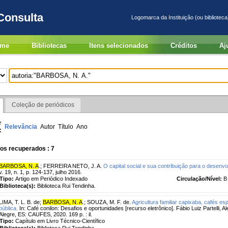
Consulta
Logomarca da Instituição (ou biblioteca
me
Bibliotecas
Itens selecionados
Créditos
Aj
Coleção de periódicos
r
Relevância
Autor
Título
Ano
:
os recuperados : 7
BARBOSA, N. A
.
;
FERREIRA NETO, J. A.
O capital social e sua contribuição para o desenvo
v. 19, n. 1, p. 124-137, julho 2016.
Tipo:
Artigo em Periódico Indexado
Circulação/Nível:
B
Biblioteca(s):
Biblioteca Rui Tendinha.
LIMA, T. L. B. de
;
BARBOSA, N. A
.
;
SOUZA, M. F. de.
Agricultura familiar capixaba, cafés esp
pública.
In: Café conilon: Desafios e oportunidades [recurso eletrônico]. Fábio Luiz Partelli
Alegre, ES: CAUFES, 2020. 169 p. : il.
Tipo:
Capítulo em Livro Técnico-Científico
Biblioteca(s):
Biblioteca Rui Tendinha.