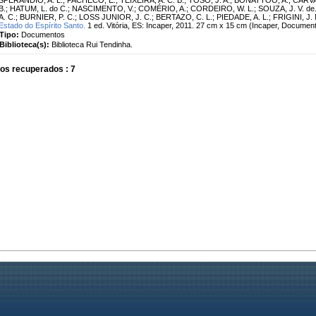
B.
;
HATUM, L. do C.
;
NASCIMENTO, V.
;
COMÉRIO, A.
;
CORDEIRO, W. L.
;
SOUZA, J. V. de
A. C.
;
BURNIER, P. C.
;
LOSS JUNIOR, J. C.
;
BERTAZO, C. L.
;
PIEDADE, A. L.
;
FRIGINI, J. 
Estado do Espírito Santo.
1 ed. Vitória, ES: Incaper, 2011. 27 cm x 15 cm (Incaper, Documen
Tipo:
Documentos
Biblioteca(s):
Biblioteca Rui Tendinha.
os recuperados : 7