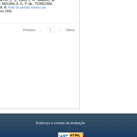
.
;
MOURA, A. G. P. de.
;
TOREZANI,
M. N.
Polo do pinhão manso do
tos 193).
Primeira
...
1
...
Última
Endereço e contato da instituição