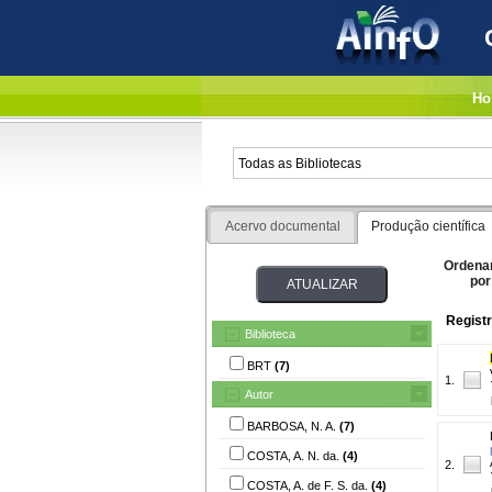
Ho
Acervo documental
Produção científica
Ordena
por
Registr
Biblioteca
BRT
(7)
1.
Autor
BARBOSA, N. A.
(7)
COSTA, A. N. da.
(4)
2.
COSTA, A. de F. S. da.
(4)