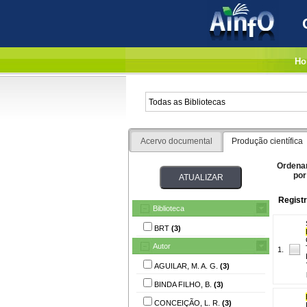
Ho
Acervo documental
Produção científica
Ordena
por
Registr
Biblioteca
BRT
(3)
Autor
1.
AGUILAR, M. A. G.
(3)
BINDA FILHO, B.
(3)
CONCEIÇÃO, L. R.
(3)