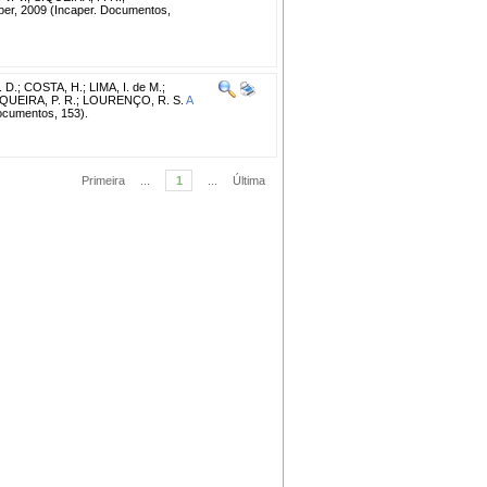
caper, 2009 (Incaper. Documentos,
. D.
;
COSTA, H.
;
LIMA, I. de M.
;
QUEIRA, P. R.
;
LOURENÇO, R. S.
A
Documentos, 153).
Primeira
...
1
...
Última