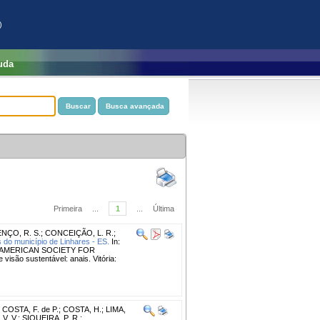
)
uda
Primeira
...
1
...
Última
NÇO, R. S.
;
CONCEIÇÃO, L. R.
;
 do município de Linhares - ES.
In:
RAMERICAN SOCIETY FOR
isão sustentável: anais. Vitória:
;
COSTA, F. de P.
;
COSTA, H.
;
LIMA,
V. V.
;
SIQUEIRA, P. R.
;