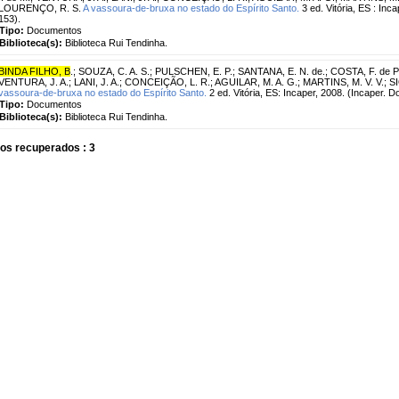
LOURENÇO, R. S.
A vassoura-de-bruxa no estado do Espírito Santo.
3 ed. Vitória, ES : In
153).
Tipo:
Documentos
Biblioteca(s):
Biblioteca Rui Tendinha.
BINDA FILHO, B
.
;
SOUZA, C. A. S.
;
PULSCHEN, E. P.
;
SANTANA, E. N. de.
;
COSTA, F. de P
VENTURA, J. A.
;
LANI, J. A.
;
CONCEIÇÃO, L. R.
;
AGUILAR, M. A. G.
;
MARTINS, M. V. V.
;
SI
vassoura-de-bruxa no estado do Espírito Santo.
2 ed. Vitória, ES: Incaper, 2008. (Incaper. 
Tipo:
Documentos
Biblioteca(s):
Biblioteca Rui Tendinha.
os recuperados : 3