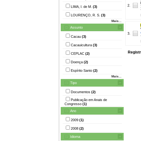
2.
LIMA, I. de M.
(3)
LOURENÇO, R. S.
(3)
Mais...
Assunto
3.
Cacau
(3)
Cacauicultura
(3)
Registr
CEPLAC
(2)
Doença
(2)
Espírito Santo
(2)
Mais...
Tipo
Documentos
(2)
Publicação em Anais de
Congresso
(1)
Ano
2009
(1)
2008
(2)
Idioma