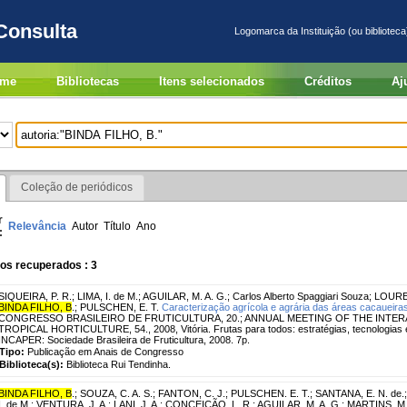
Consulta
Logomarca da Instituição (ou biblioteca
me
Bibliotecas
Itens selecionados
Créditos
Aj
Coleção de periódicos
r
Relevância
Autor
Título
Ano
:
os recuperados : 3
SIQUEIRA, P. R.
;
LIMA, I. de M.
;
AGUILAR, M. A. G.
;
Carlos Alberto Spaggiari Souza
;
LOURE
BINDA FILHO, B
.
;
PULSCHEN, E. T.
Caracterização agrícola e agrária das áreas cacaueiras
CONGRESSO BRASILEIRO DE FRUTICULTURA, 20.; ANNUAL MEETING OF THE INTE
TROPICAL HORTICULTURE, 54., 2008, Vitória. Frutas para todos: estratégias, tecnologias e v
INCAPER: Sociedade Brasileira de Fruticultura, 2008. 7p.
Tipo:
Publicação em Anais de Congresso
Biblioteca(s):
Biblioteca Rui Tendinha.
BINDA FILHO, B
.
;
SOUZA, C. A. S.
;
FANTON, C. J.
;
PULSCHEN. E. T.
;
SANTANA, E. N. de.
I. de M.
;
VENTURA, J. A.
;
LANI, J. A.
;
CONCEIÇÃO, L. R.
;
AGUILAR, M. A. G.
;
MARTINS, M. 