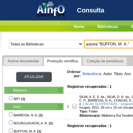
Consulta
Home
Bibliotecas
I
Acervo documental
Produção científica
Coleção de periódicos
Ordenar
Relevância
Autor
Título
Ano
por:
Registros recuperados : 1
Biblioteca
SILVA, A. E. S. da.
;
SILVA, D. N. da.
;
C
BRT
(1)
C. P.
;
BARBOSA, N. A.
;
CHAGAS, E.
e.
CACAU SUSTENTÁVEL : programa de
1.
Autor
Incaper, 2012. 30 cm x 16 cm (Incap
Tipo:
Folder
BARBOSA, N. A.
(1)
Biblioteca(s):
Biblioteca Rui Tendinh
BOURGUIGNON, A. R.
(1)
Registros recuperados : 1
BUFFON, M. A.
(1)