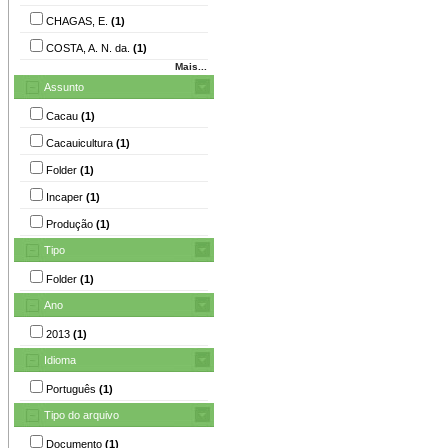
CHAGAS, E.
(1)
COSTA, A. N. da.
(1)
Mais...
Assunto
Cacau
(1)
Cacauicultura
(1)
Folder
(1)
Incaper
(1)
Produção
(1)
Tipo
Folder
(1)
Ano
2013
(1)
Idioma
Português
(1)
Tipo do arquivo
Documento
(1)