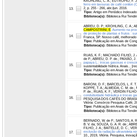
KROHLING, C. A.
;
EUTRÓPIO, F. J
ferro em lavouras de café conilon (
2, p. 255 - 266, abr./jun. 2016.
13.
Tipo:
Artigo em Periódico Indexado
Biblioteca(s):
Biblioteca Rui Tendi
ABREU, D. P.
;
KROHLING, C. A.
;
A
CAMPOSTRINI, E
.
Aumento na produ
de proteção de plantas e frutos : s
14.
Franca, SP. Nosso café, melhorado d
Tipo:
Publicação em Anais de Con
Biblioteca(s):
Biblioteca Rui Tendi
RUAS, K. F.
;
MACHADO FILHO, J. 
de P.
;
ABREU, D. P. de.
;
PAIXÃO, J.
papaya L.: trocas gasosas e cresci
15.
sustentabilidade hídrica. Anais... [r
Tipo:
Publicação em Anais de Con
Biblioteca(s):
Biblioteca Rui Tendi
BARONI, D. F.
;
BARCELOS, L. F. T.
KOPPE, T. A.
;
ALMEIDA, C. M. de.
;
P. de.
;
RUAS, K. F.
;
VERDIN FILHO,
condutividade hidráulica e trocas g
16.
PESQUISA DOS CAFÉS DO BRASIL, 10.,
Vitória: Consórcio Pesquisa Café, 2
Tipo:
Publicação em Anais de Con
Biblioteca(s):
Biblioteca Rui Tendi
BERNADO, W. de P.
;
SANTOS, A. R
B. V. da
;
SOUZA, G. A. R. de.
;
ABRE
FILHO, J. A.
;
BAITELLE, D. C.
;
VER
exclusão da radiação ultravioleta no
17.
10., 2019, Vitória. Pesquisa, inovaç