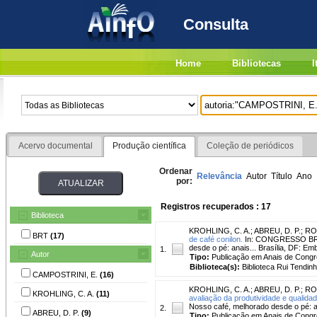
Consulta
Home
Bibliotecas
I
Acervo documental
Produção científica
Coleção de periódicos
Ordenar
Relevância
Autor
Título
Ano
por:
Registros recuperados : 17
Biblioteca
KROHLING, C. A.
;
ABREU, D. P.
;
RO
BRT
(17)
de café conilon.
In: CONGRESSO BRAS
desde o pé: anais... Brasília, DF: Em
1.
Autor
Tipo:
Publicação em Anais de Cong
Biblioteca(s):
Biblioteca Rui Tendinh
CAMPOSTRINI, E.
(16)
KROHLING, C. A.
;
ABREU, D. P.
;
RO
KROHLING, C. A.
(11)
avaliação da produtividade e qualidad
Nosso café, melhorado desde o pé: an
2.
ABREU, D. P.
(9)
Tipo:
Publicação em Anais de Cong