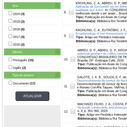
KROHLING, C. A.
;
ABREU, D. P.
;
ABR
Ano
Aplicação de Surround® wp em folhas e
qualidade dos frutos.
In: CONGRESSO
8.
melhorado desde o pé: anais... Brasí
2024
(3)
Tipo:
Publicação em Anais de Cong
Biblioteca(s):
Biblioteca Rui Tendinh
2019
(2)
2018
(6)
KROHLING, C. A.
;
EUTRÓBIO, J. F.
Ecophysiology of iron homeostasis in 
9.
2017
(4)
Tipo:
Artigo em Periódico Indexado
Biblioteca(s):
Biblioteca Rui Tendinh
2016
(2)
ABREU, D. P.
;
ABREU, G. P.
;
KROHL
Idioma
potencial genético de coffea canep
CONGRESSO BRASILEIRO DE PESQUIS
10.
Português
(15)
Brasília, DF: Embrapa Café, 2018.
Tipo:
Publicação em Anais de Con
Inglês
(2)
Biblioteca(s):
Biblioteca Rui Tendi
Tipo do arquivo
GALOTE, J. K. B.
;
SOUZA, E. F. de
Desenvolvimento de sensor de fluxo
Documento
(17)
Desenvolvimento de sensor de fluxo 
11.
e Renato CorrÃªa Taques. VitÃ³ria, E
Tipo:
Publicação em Anais de Con
Biblioteca(s):
Biblioteca Rui Tendin
MACHADO FILHO, J. A.
;
COSTA, P.
Hydraulic conductivity and photosyn
n. 4, p. 351-360, 2024.
12.
Tipo:
Artigo em Periódico Indexado
Biblioteca(s):
Biblioteca Rui Tendi