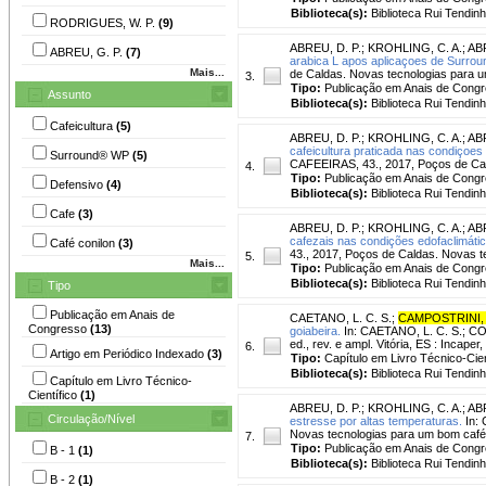
Biblioteca(s):
Biblioteca Rui Tendinh
RODRIGUES, W. P.
(9)
ABREU, D. P.
;
KROHLING, C. A.
;
ABR
ABREU, G. P.
(7)
arabica L apos aplicaçoes de Surro
Mais...
de Caldas. Novas tecnologias para u
3.
Tipo:
Publicação em Anais de Cong
Assunto
Biblioteca(s):
Biblioteca Rui Tendinh
Cafeicultura
(5)
ABREU, D. P.
;
KROHLING, C. A.
;
ABR
cafeicultura praticada nas condiçoes
Surround® WP
(5)
CAFEEIRAS, 43., 2017, Poços de Cald
4.
Tipo:
Publicação em Anais de Cong
Defensivo
(4)
Biblioteca(s):
Biblioteca Rui Tendinh
Cafe
(3)
ABREU, D. P.
;
KROHLING, C. A.
;
ABR
cafezais nas condições edofaclimáti
Café conilon
(3)
43., 2017, Poços de Caldas. Novas t
5.
Mais...
Tipo:
Publicação em Anais de Cong
Biblioteca(s):
Biblioteca Rui Tendinh
Tipo
Publicação em Anais de
CAETANO, L. C. S.
;
CAMPOSTRINI,
Congresso
(13)
goiabeira.
In: CAETANO, L. C. S.; COS
ed., rev. e ampl. Vitória, ES : Incaper
6.
Artigo em Periódico Indexado
(3)
Tipo:
Capítulo em Livro Técnico-Cien
Biblioteca(s):
Biblioteca Rui Tendinh
Capítulo em Livro Técnico-
Científico
(1)
ABREU, D. P.
;
KROHLING, C. A.
;
ABR
Circulação/Nível
estresse por altas temperaturas.
In:
Novas tecnologias para um bom café 
7.
Tipo:
Publicação em Anais de Cong
B - 1
(1)
Biblioteca(s):
Biblioteca Rui Tendinh
B - 2
(1)