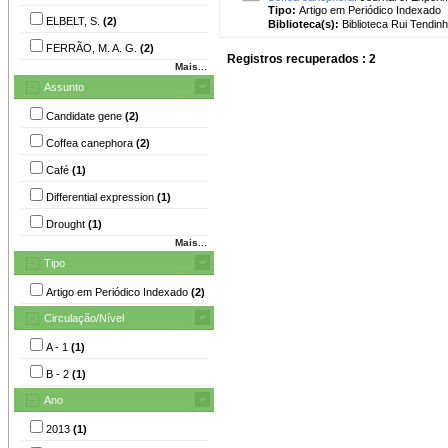
Tipo:
Artigo em Periódico Indexado
ELBELT, S.
(2)
Biblioteca(s):
Biblioteca Rui Tendinh
FERRÃO, M. A. G.
(2)
Registros recuperados : 2
Mais...
Assunto
Candidate gene
(2)
Coffea canephora
(2)
Café
(1)
Differential expression
(1)
Drought
(1)
Mais...
Tipo
Artigo em Periódico Indexado
(2)
Circulação/Nível
A - 1
(1)
B - 2
(1)
Ano
2013
(1)