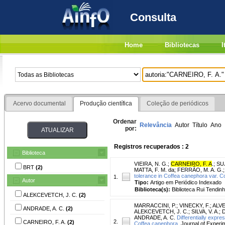
Consulta
Home
Bibliotecas
I
Acervo documental
Produção científica
Coleção de periódicos
Ordenar
Relevância
Autor
Título
Ano
por:
Registros recuperados : 2
Biblioteca
VIEIRA, N. G.
;
CARNEIRO, F. A
.
;
SUJ
BRT
(2)
MATTA, F. M. da
;
FERRÃO, M. A. G.
tolerance in Coffea canephora var. Co
1.
Autor
Tipo:
Artigo em Periódico Indexado
Biblioteca(s):
Biblioteca Rui Tendinh
ALEKCEVETCH, J. C.
(2)
MARRACCINI, P.
;
VINECKY, F.
;
ALVE
ANDRADE, A. C.
(2)
ALEKCEVETCH, J. C.
;
SILVA, V. A.
;
D
ANDRADE, A. C.
Differentially expr
2.
CARNEIRO, F. A.
(2)
Coffea canephora.
Journal of Experim