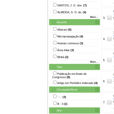
SANTOS, J. G. dos.
(7)
ALMEIDA, G. D. de.
(4)
Mais...
3.
Assunto
Abacaxi
(5)
Micropropagação
(4)
4.
Ananas comosus
(3)
Área foliar
(3)
Biribá
(2)
5.
Mais...
Tipo
Publicação em Anais de
Congresso
(8)
6.
Artigo em Periódico Indexado
(4)
Circulação/Nível
- - -
(3)
7.
B - 3
(1)
Ano