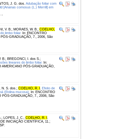
TOS, J. G. dos.
Adubação foliar com
d [Ananas comosus (L.) Merrill] em
- -
I, V. B.
;
MORAES, W. B.
;
COELHO,
o limbo foliar.
In: ENCONTRO
PÓS-GRADUAÇÃO, 7., 2006, São
 B.
;
BREGONCI, I. dos S.
;
ões lineares do limbo foliar.
In:
INO AMERICANO PÓS-GRADUAÇÃO,
 N. S. dos.
;
COELHO, R. I
.
Efeito de
ibá (Rolina mucosa).
In: ENCONTRO
 PÓS-GRADUAÇÃO, 7., 2006, São
.
;
LOPES, J. C.
;
COELHO, R. I
.
 INICIAÇÃO CIENTÍFICA, 11.;
SP.