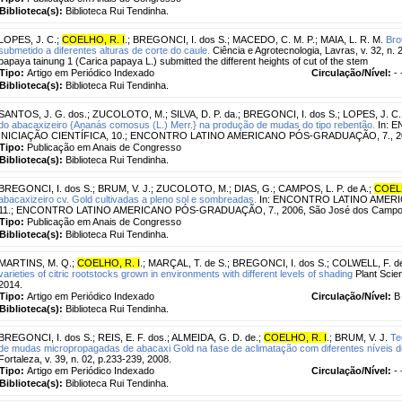
Biblioteca(s):
Biblioteca Rui Tendinha.
LOPES, J. C.
;
COELHO, R. I
.
;
BREGONCI, I. dos S.
;
MACEDO, C. M. P.
;
MAIA, L. R. M.
Bro
submetido a diferentes alturas de corte do caule.
Ciência e Agrotecnologia, Lavras, v. 32, n. 2
papaya tainung 1 (Carica papaya L.) submitted the different heights of cut of the stem
Tipo:
Artigo em Periódico Indexado
Circulação/Nível:
- 
Biblioteca(s):
Biblioteca Rui Tendinha.
SANTOS, J. G. dos.
;
ZUCOLOTO, M.
;
SILVA, D. P. da.
;
BREGONCI, I. dos S.
;
LOPES, J. C.
do abacaxizeiro {Ananás comosus (L.) Merr.} na produção de mudas do tipo rebentão.
In: 
INICIAÇÃO CIENTÍFICA, 10.; ENCONTRO LATINO AMERICANO PÓS-GRADUAÇÃO, 7., 200
Tipo:
Publicação em Anais de Congresso
Biblioteca(s):
Biblioteca Rui Tendinha.
BREGONCI, I. dos S.
;
BRUM, V. J.
;
ZUCOLOTO, M.
;
DIAS, G.
;
CAMPOS, L. P. de A.
;
COELH
abacaxizeiro cv. Gold cultivadas a pleno sol e sombreadas.
In: ENCONTRO LATINO AMERIC
11.; ENCONTRO LATINO AMERICANO PÓS-GRADUAÇÃO, 7., 2006, São José dos Campos
Tipo:
Publicação em Anais de Congresso
Biblioteca(s):
Biblioteca Rui Tendinha.
MARTINS, M. Q.
;
COELHO, R. I
.
;
MARÇAL, T. de S.
;
BREGONCI, I. dos S.
;
COLWELL, F. de
varieties of citric rootstocks grown in environments with different levels of shading
Plant Scien
2014.
Tipo:
Artigo em Periódico Indexado
Circulação/Nível:
B
Biblioteca(s):
Biblioteca Rui Tendinha.
BREGONCI, I. dos S.
;
REIS, E. F. dos.
;
ALMEIDA, G. D. de.
;
COELHO, R. I
.
;
BRUM, V. J.
Te
de mudas micropropagadas de abacaxi Gold na fase de aclimatação com diferentes níveis 
Fortaleza, v. 39, n. 02, p.233-239, 2008.
Tipo:
Artigo em Periódico Indexado
Circulação/Nível:
- 
Biblioteca(s):
Biblioteca Rui Tendinha.