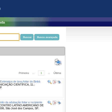
)
uda
Primeira
...
1
...
Última
Estimativa de área foliar do Biribá
CIAÇÃO CIENTÍFICA, 11.;
P.
feito da adubação foliar e recipiente
NCONTRO LATINO AMERICANO DE
6, São José dos Campos, SP.