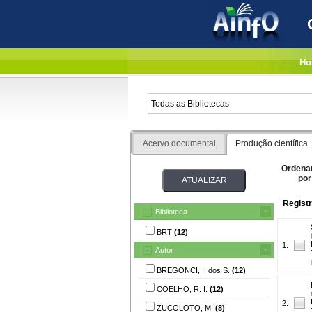
Ho
Acervo documental
Produção científica
Ordena
por
Registr
Biblioteca
BRT
(12)
1.
Autor
BREGONCI, I. dos S.
(12)
COELHO, R. I.
(12)
2.
ZUCOLOTO, M.
(8)