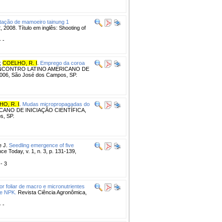
tação de mamoeiro tainung 1
, 2008. Título em inglês: Shooting of
- -
;
COELHO, R. I
.
Emprego da coroa
ENCONTRO LATINO AMERICANO DE
6, São José dos Campos, SP.
O, R. I
.
Mudas micropropagadas do
ANO DE INICIAÇÃO CIENTÍFICA,
, SP.
 J.
Seedling emergence of five
ce Today, v. 1, n. 3, p. 131-139,
 - 3
or foliar de macro e micronutrientes
de NPK.
Revista Ciência Agronômica,
- -