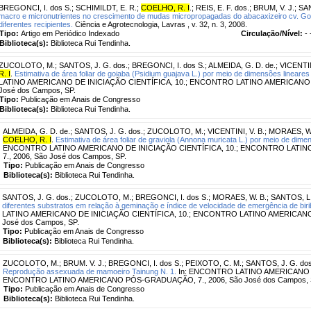
BREGONCI, I. dos S.
;
SCHIMILDT, E. R.
;
COELHO, R. I
.
;
REIS, E. F. dos.
;
BRUM, V. J.
;
SAN
macro e micronutrientes no crescimento de mudas micropropagadas do abacaxizeiro cv. Gol
diferentes recipientes.
Ciência e Agrotecnologia, Lavras , v. 32, n. 3, 2008.
Tipo:
Artigo em Periódico Indexado
Circulação/Nível:
- 
Biblioteca(s):
Biblioteca Rui Tendinha.
ZUCOLOTO, M.
;
SANTOS, J. G. dos.
;
BREGONCI, I. dos S.
;
ALMEIDA, G. D. de.
;
VICENTIN
R. I
.
Estimativa de área foliar de goiaba (Psidium guajava L.) por meio de dimensões lineares d
LATINO AMERICANO DE INICIAÇÃO CIENTÍFICA, 10.; ENCONTRO LATINO AMERICANO 
José dos Campos, SP.
Tipo:
Publicação em Anais de Congresso
Biblioteca(s):
Biblioteca Rui Tendinha.
ALMEIDA, G. D. de.
;
SANTOS, J. G. dos.
;
ZUCOLOTO, M.
;
VICENTINI, V. B.
;
MORAES, W.
COELHO, R. I
.
Estimativa de área foliar de graviola (Annona muricata L.) por meio de dimens
ENCONTRO LATINO AMERICANO DE INICIAÇÃO CIENTÍFICA, 10.; ENCONTRO LAT
7., 2006, São José dos Campos, SP.
Tipo:
Publicação em Anais de Congresso
Biblioteca(s):
Biblioteca Rui Tendinha.
SANTOS, J. G. dos.
;
ZUCOLOTO, M.
;
BREGONCI, I. dos S.
;
MORAES, W. B.
;
SANTOS, L.
diferentes substratos em relação à geminação e índice de velocidade de emergência de bir
LATINO AMERICANO DE INICIAÇÃO CIENTÍFICA, 10.; ENCONTRO LATINO AMERICANO
José dos Campos, SP.
Tipo:
Publicação em Anais de Congresso
Biblioteca(s):
Biblioteca Rui Tendinha.
ZUCOLOTO, M.
;
BRUM. V. J.
;
BREGONCI, I. dos S.
;
PEIXOTO, C. M.
;
SANTOS, J. G. dos
Reprodução assexuada de mamoeiro Tainung N. 1.
In: ENCONTRO LATINO AMERICANO DE
ENCONTRO LATINO AMERICANO PÓS-GRADUAÇÃO, 7., 2006, São José dos Campos, 
Tipo:
Publicação em Anais de Congresso
Biblioteca(s):
Biblioteca Rui Tendinha.