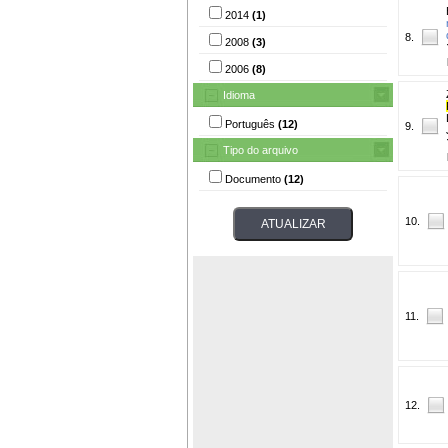
2014
(1)
8.
2008
(3)
2006
(8)
Idioma
Português
(12)
9.
Tipo do arquivo
Documento
(12)
10.
11.
12.