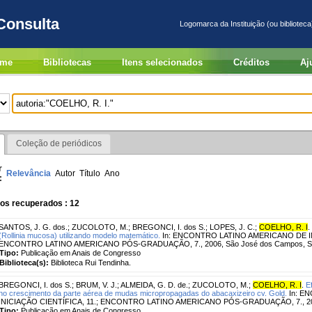
Consulta
Logomarca da Instituição (ou biblioteca
me
Bibliotecas
Itens selecionados
Créditos
Aj
Coleção de periódicos
r
Relevância
Autor
Título
Ano
:
os recuperados : 12
SANTOS, J. G. dos.
;
ZUCOLOTO, M.
;
BREGONCI, I. dos S.
;
LOPES, J. C.
;
COELHO, R. I
.
(Rollinia mucosa) utilizando modelo matemático.
In: ENCONTRO LATINO AMERICANO DE INI
ENCONTRO LATINO AMERICANO PÓS-GRADUAÇÃO, 7., 2006, São José dos Campos, S
Tipo:
Publicação em Anais de Congresso
Biblioteca(s):
Biblioteca Rui Tendinha.
BREGONCI, I. dos S.
;
BRUM, V. J.
;
ALMEIDA, G. D. de.
;
ZUCOLOTO, M.
;
COELHO, R. I
.
E
no crescimento da parte aérea de mudas micropropagadas do abacaxizeiro cv. Gold.
In: E
INICIAÇÃO CIENTÍFICA, 11.; ENCONTRO LATINO AMERICANO PÓS-GRADUAÇÃO, 7., 200
Tipo:
Publicação em Anais de Congresso