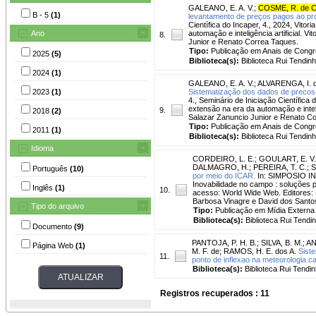
GALEANO, E. A. V.
;
COSME, R. de 
B - 5
(1)
levantamento de preços pagos ao pr
Científica do Incaper, 4., 2024, Vito
Ano
automação e inteligência artificial. V
8.
Junior e Renato Correa Taques.
Tipo:
Publicação em Anais de Cong
2025
(5)
Biblioteca(s):
Biblioteca Rui Tendinh
2024
(1)
GALEANO, E. A. V.
;
ALVARENGA, I. d
2023
(1)
Sistematização dos dados de precos r
4., Seminário de Iniciação Científica 
extensão na era da automação e intelig
9.
2018
(2)
Salazar Zanuncio Junior e Renato C
Tipo:
Publicação em Anais de Cong
2011
(1)
Biblioteca(s):
Biblioteca Rui Tendinh
Idioma
CORDEIRO, L. E.
;
GOULART, E. V.
DALMAGRO, H.
;
PEREIRA, T. C.
;
S
Português
(10)
por meio do ICAR.
In: SIMPOSIO INCA
Inovabilidade no campo : soluções pa
Inglês
(1)
10.
acesso: World Wide Web. Editores: 
Barbosa Vinagre e David dos Santos
Tipo do arquivo
Tipo:
Publicação em Mídia Externa
Biblioteca(s):
Biblioteca Rui Tendi
Documento
(9)
PANTOJA, P. H. B.
;
SILVA, B. M.
;
AN
Página Web
(1)
M. F. de
;
RAMOS, H. E. dos A.
Sist
11.
ponto de inflexao na meteorologia c
Biblioteca(s):
Biblioteca Rui Tendin
Registros recuperados : 11