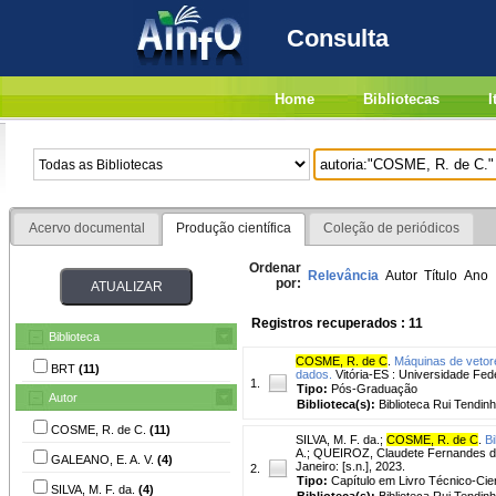
Consulta
Home
Bibliotecas
I
Acervo documental
Produção científica
Coleção de periódicos
Ordenar
Relevância
Autor
Título
Ano
por:
Registros recuperados : 11
Biblioteca
COSME, R. de C
.
Máquinas de vetore
BRT
(11)
dados.
Vitória-ES : Universidade Fede
1.
Tipo:
Pós-Graduação
Autor
Biblioteca(s):
Biblioteca Rui Tendinh
COSME, R. de C.
(11)
SILVA, M. F. da.
;
COSME, R. de C
.
Bi
A.; QUEIROZ, Claudete Fernandes de;
GALEANO, E. A. V.
(4)
Janeiro: [s.n.], 2023.
2.
Tipo:
Capítulo em Livro Técnico-Cien
SILVA, M. F. da.
(4)
Biblioteca(s):
Biblioteca Rui Tendinh