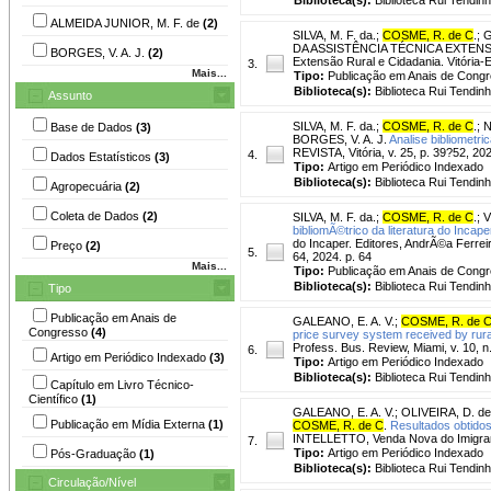
ALMEIDA JUNIOR, M. F. de
(2)
SILVA, M. F. da.
;
COSME, R. de C
.
;
G
DA ASSISTÊNCIA TÉCNICA EXTENSÃ
BORGES, V. A. J.
(2)
Extensão Rural e Cidadania. Vitória-
3.
Mais...
Tipo:
Publicação em Anais de Cong
Biblioteca(s):
Biblioteca Rui Tendinh
Assunto
SILVA, M. F. da.
;
COSME, R. de C
.
;
N
Base de Dados
(3)
BORGES, V. A. J.
Analise bibliometri
REVISTA, Vitória, v. 25, p. 39?52, 20
4.
Dados Estatísticos
(3)
Tipo:
Artigo em Periódico Indexado
Biblioteca(s):
Biblioteca Rui Tendinh
Agropecuária
(2)
Coleta de Dados
(2)
SILVA, M. F. da.
;
COSME, R. de C
.
;
V
bibliomÃ©trico da literatura do Incape
do Incaper. Editores, AndrÃ©a Ferreir
Preço
(2)
5.
64, 2024. p. 64
Mais...
Tipo:
Publicação em Anais de Cong
Biblioteca(s):
Biblioteca Rui Tendinh
Tipo
Publicação em Anais de
GALEANO, E. A. V.
;
COSME, R. de 
Congresso
(4)
price survey system received by rural 
Profess. Bus. Review, Miami, v. 10, n.
6.
Artigo em Periódico Indexado
(3)
Tipo:
Artigo em Periódico Indexado
Biblioteca(s):
Biblioteca Rui Tendinh
Capítulo em Livro Técnico-
Científico
(1)
GALEANO, E. A. V.
;
OLIVEIRA, D. de
Publicação em Mídia Externa
(1)
COSME, R. de C
.
Resultados obtidos
INTELLETTO, Venda Nova do Imigrante
7.
Tipo:
Artigo em Periódico Indexado
Pós-Graduação
(1)
Biblioteca(s):
Biblioteca Rui Tendinh
Circulação/Nível