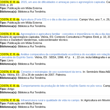
COSTA, E. B. da
.
2015, um ano de dificuldades e ameaças para o agronegócio capixaba.
Cam
2016. p. 20
Tipo:
Publicação em Mídia Externa
Biblioteca(s):
Biblioteca Rui Tendinha.
COSTA, E. B. da
.
Agricultura (Forte ES) e o dia a dia das pessoas.
Campo Vivo, ano 7, n. 29,
Tipo:
Publicação em Mídia Externa
Biblioteca(s):
Biblioteca Rui Tendinha.
COSTA, E. B. da
.
Agronegócio e agricultura familiar : conceitos e importância no dia a dia d
Anuário do agronegócio capixaba. Vitória, ES: Contexto Consultoria e Projetos Eireli, p. 10, 
técnico e Danieltom Vandermas, subcoordenador técnico.
Tipo:
Publicação em Mídia Externa
Biblioteca(s):
Biblioteca Rui Tendinha.
COSTA, E. B. da
.
Análise comparativa da competitividade econômica do eucalipto em relação
e pecuária do Espírito Santo.
Vitória, ES : SEEA, 1996. 47 p. il. ; 22 cm. inclui bibliografia e 
Tipo:
Livro
Biblioteca(s):
Biblioteca Rui Tendinha.
COSTA, E. B. da
.
Cenarios e estrategias de uso sustentavel da terra.
In: Seminário Mata Atlâ
Ação. Vitória, ES : 23 a 26 de outubro de 2007. Palestra.
Biblioteca(s):
Biblioteca Rui Tendinha.
COSTA, E. B. da
.
Comportamento da produção de leite no Espírito Santo no pós-seca.
Campo 
Tipo:
Artigo
Biblioteca(s):
Biblioteca Rui Tendinha.
COSTA, E. B. da
.
Infraestrutura rural e qualidade de vida no campo.
In: Agricultura em Movime
Tipo:
Publicação em Mídia Externa
Biblioteca(s):
Biblioteca Rui Tendinha.