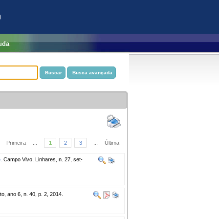
)
uda
Primeira
...
1
2
3
...
Última
.
Campo Vivo, Linhares, n. 27, set-
, ano 6, n. 40, p. 2, 2014.