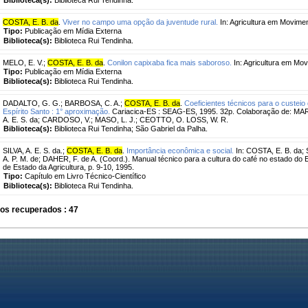
COSTA, E. B. da
.
Viver no campo uma opção da juventude rural.
In: Agricultura em Moviment
Tipo:
Publicação em Mídia Externa
Biblioteca(s):
Biblioteca Rui Tendinha.
MELO, E. V.
;
COSTA, E. B. da
.
Conilon capixaba fica mais saboroso.
In: Agricultura em Movi
Tipo:
Publicação em Mídia Externa
Biblioteca(s):
Biblioteca Rui Tendinha.
DADALTO, G. G.
;
BARBOSA, C. A.
;
COSTA, E. B. da
.
Coeficientes técnicos para o custeio
Espírito Santo : 1° aproximação.
Cariacica-ES : SEAG-ES, 1995. 32p. Colaboração de: MARTI
A. E. S. da; CARDOSO, V.; MASO, L. J.; CEOTTO, O. LOSS, W. R.
Biblioteca(s):
Biblioteca Rui Tendinha; São Gabriel da Palha.
SILVA, A. E. S. da.
;
COSTA, E. B. da
.
Importância econômica e social.
In: COSTA, E. B. da;
A. P. M. de; DAHER, F. de A. (Coord.). Manual técnico para a cultura do café no estado do Es
de Estado da Agricultura, p. 9-10, 1995.
Tipo:
Capítulo em Livro Técnico-Científico
Biblioteca(s):
Biblioteca Rui Tendinha.
os recuperados : 47