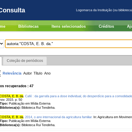
Consulta
Logomarca da Instituição (ou biblioteca
me
Bibliotecas
Itens selecionados
Créditos
Aj
Coleção de periódicos
r
Relevância
Autor
Título
Ano
:
os recuperados : 47
COSTA, E. B. da
.
Café : da garrafa para a dose individual, do desperdício para a comodidade
nov. 2015. p. 50
Tipo:
Publicação em Mídia Externa
Biblioteca(s):
Biblioteca Rui Tendinha.
COSTA, E. B. da
.
2014, o ano internacional da agricultura familiar.
In: Agricultura em Movimento
Tipo:
Publicação em Mídia Externa
Biblioteca(s):
Biblioteca Rui Tendinha.