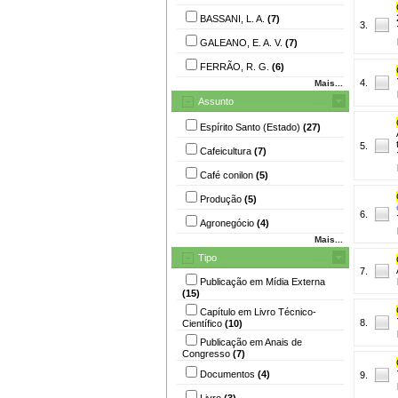
BASSANI, L. A.
(7)
3.
GALEANO, E. A. V.
(7)
FERRÃO, R. G.
(6)
4.
Mais...
Assunto
Espírito Santo (Estado)
(27)
5.
Cafeicultura
(7)
Café conilon
(5)
Produção
(5)
6.
Agronegócio
(4)
Mais...
Tipo
7.
Publicação em Mídia Externa
(15)
Capítulo em Livro Técnico-
8.
Científico
(10)
Publicação em Anais de
Congresso
(7)
Documentos
(4)
9.
Livro
(3)