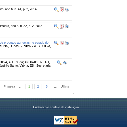
o, ano 6, n. 41, p. 2, 2014.
mento, ano 5, n. 32, p. 2, 2013.
 de produtos agrícolas no estado do
NS, D. dos S.; VIVAS, A. B.; SILVA,
 SILVA, A. E. S. da; ANDRADE NETO,
pírito Santo. Vitória, ES : Secretaria
Primeira
...
1
2
3
...
Última
Endereço e contato da instituição