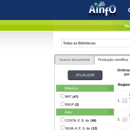
Ho
Acervo documental
Produção científica
Ordena
por
Registr
Biblioteca
BRT
(47)
1.
BSGP
(2)
Autor
2.
COSTA, E. B. da.
(46)
SILVA, A. E. S. da.
(12)