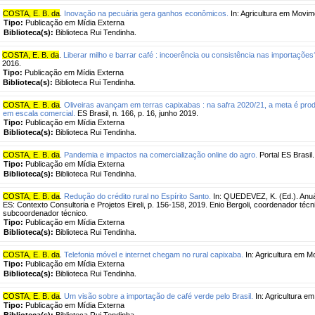
COSTA, E. B. da
.
Inovação na pecuária gera ganhos econômicos.
In: Agricultura em Movime
Tipo:
Publicação em Mídia Externa
Biblioteca(s):
Biblioteca Rui Tendinha.
COSTA, E. B. da
.
Liberar milho e barrar café : incoerência ou consistência nas importações
2016.
Tipo:
Publicação em Mídia Externa
Biblioteca(s):
Biblioteca Rui Tendinha.
COSTA, E. B. da
.
Oliveiras avançam em terras capixabas : na safra 2020/21, a meta é pro
em escala comercial.
ES Brasil, n. 166, p. 16, junho 2019.
Tipo:
Publicação em Mídia Externa
Biblioteca(s):
Biblioteca Rui Tendinha.
COSTA, E. B. da
.
Pandemia e impactos na comercialização online do agro.
Portal ES Brasil.
Tipo:
Publicação em Mídia Externa
Biblioteca(s):
Biblioteca Rui Tendinha.
COSTA, E. B. da
.
Redução do crédito rural no Espírito Santo.
In: QUEDEVEZ, K. (Ed.). Anuár
ES: Contexto Consultoria e Projetos Eireli, p. 156-158, 2019. Enio Bergoli, coordenador té
subcoordenador técnico.
Tipo:
Publicação em Mídia Externa
Biblioteca(s):
Biblioteca Rui Tendinha.
COSTA, E. B. da
.
Telefonia móvel e internet chegam no rural capixaba.
In: Agricultura em Mo
Tipo:
Publicação em Mídia Externa
Biblioteca(s):
Biblioteca Rui Tendinha.
COSTA, E. B. da
.
Um visão sobre a importação de café verde pelo Brasil.
In: Agricultura em
Tipo:
Publicação em Mídia Externa
Biblioteca(s):
Biblioteca Rui Tendinha.