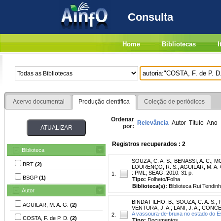
Consulta
Home
Bibliotecas
I
Acervo documental
Produção científica
Coleção de periódicos
Ordenar
Relevância
Autor
Título
Ano
por:
Registros recuperados : 2
Biblioteca
SOUZA, C. A. S.
;
BENASSI, A. C.
;
MO
BRT
(2)
LOURENÇO, R. S.
;
AGUILAR, M. A. 
: PML; SEAG, 2010. 31 p.
1.
BSGP
(1)
Tipo:
Folheto/Folha
Biblioteca(s):
Biblioteca Rui Tendin
Autor
BINDA FILHO, B.
;
SOUZA, C. A. S.
;
AGUILAR, M. A. G.
(2)
VENTURA, J. A.
;
LANI, J. A.
;
CONCEI
A vassoura-de-bruxa no estado do Es
2.
COSTA, F. de P. D.
(2)
Tipo:
Documentos