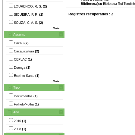
Biblioteca(s):
Biblioteca Rui Tendinh
LOURENÇO, R. S.
(2)
Registros recuperados : 2
SIQUEIRA, P. R.
(2)
SOUZA, C. A. S.
(2)
Mais...
Assunto
Cacau
(2)
Cacauicultura
(2)
CEPLAC
(1)
Doença
(1)
Espírito Santo
(1)
Mais...
Tipo
Documentos
(1)
Folheto/Folha
(1)
Ano
2010
(1)
2008
(1)