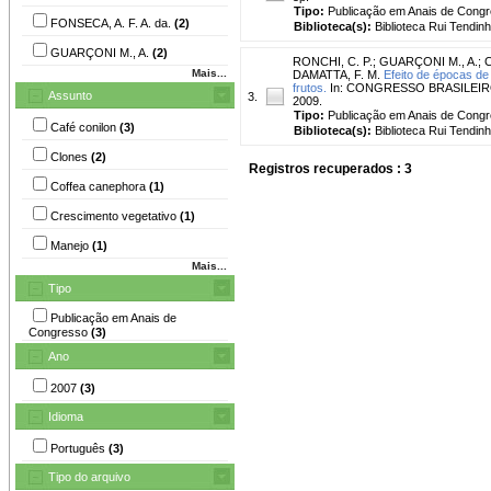
Tipo:
Publicação em Anais de Cong
FONSECA, A. F. A. da.
(2)
Biblioteca(s):
Biblioteca Rui Tendinh
GUARÇONI M., A.
(2)
RONCHI, C. P.
;
GUARÇONI M., A.
;
Mais...
DAMATTA, F. M.
Efeito de épocas de
frutos.
In: CONGRESSO BRASILEIRO DE
Assunto
3.
2009.
Tipo:
Publicação em Anais de Cong
Café conilon
(3)
Biblioteca(s):
Biblioteca Rui Tendinh
Clones
(2)
Registros recuperados : 3
Coffea canephora
(1)
Crescimento vegetativo
(1)
Manejo
(1)
Mais...
Tipo
Publicação em Anais de
Congresso
(3)
Ano
2007
(3)
Idioma
Português
(3)
Tipo do arquivo