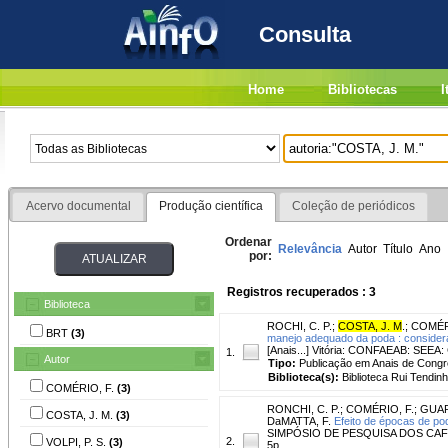
Consulta
Home
Bibliotecas
I
Acervo documental
Produção científica
Coleção de periódicos
Ordenar
Relevância
Autor
Título
Ano
por:
Registros recuperados : 3
Biblioteca
ROCHI, C. P.
;
COSTA, J. M
.
;
COMÉR
BRT
(3)
manejo adequado da poda : considera
[Anais...] Vitória: CONFAEAB: SEEA:
1.
Autor
Tipo:
Publicação em Anais de Cong
Biblioteca(s):
Biblioteca Rui Tendinh
COMÉRIO, F.
(3)
RONCHI, C. P.
;
COMÉRIO, F.
;
GUAR
COSTA, J. M.
(3)
DaMATTA, F.
Efeito de épocas de po
SIMPÓSIO DE PESQUISA DOS CAFÉS DO
2.
VOLPI, P. S.
(3)
5p.