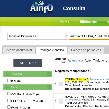
Consulta
Home
Bibliotecas
I
Acervo documental
Produção científica
Coleção de periódicos
Ordenar
Relevância
Autor
Título
Ano
por:
Registros recuperados : 6
Biblioteca
COURA, S. M. da C
.
Mapeamento de 
BRT
(6)
INPI, 2007. 150 p. Dissertação de Me
1.
Tipo:
Pós-Graduação
Autor
Biblioteca(s):
Biblioteca Rui Tendinh
COURA, S. M. da C.
(6)
RUAS, F. G.
;
VENTURA, J. A.
;
MERÍS
pimenta-rosa.
Vitória, ES : Incaper, 
CHIPOLESCH, J. M. A.
(3)
2.
Tipo:
Documentos
Biblioteca(s):
Biblioteca Rui Tendinh
RUAS, F. G.
(2)