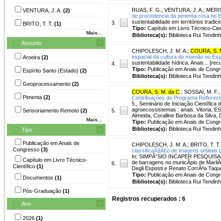
RUAS, F. G.
;
VENTURA, J. A.
;
MERIS
VENTURA, J. A.
(2)
de procedencia da pimenta-rosa no Es
sustentabilidade em territórios tradic
3.
BRITO, T. T.
(1)
Tipo:
Capítulo em Livro Técnico-Cien
Mais...
Biblioteca(s):
Biblioteca Rui Tendinh
Assunto
CHIPOLESCH, J. M. A.
;
COURA, S. 
espacial da cultura do mamão no Espí
Aroeira
(2)
sustentabilidade hídrica. Anais... [re
4.
Tipo:
Publicação em Anais de Cong
Espírito Santo (Estado)
(2)
Biblioteca(s):
Biblioteca Rui Tendinh
Geoprocessamento
(2)
COURA, S. M. da C
.
;
SOSSAI, M. F.
Pimenta
(2)
Contribuições do Programa Reflorest
5., Seminário de Iniciação Científica 
agroecossistemas : anais. Vitoria, E
Sensoriamento Remoto
(2)
5.
Almeida, Coralline Barbosa da Silva
Mais...
Tipo:
Publicação em Anais de Cong
Biblioteca(s):
Biblioteca Rui Tendinh
Tipo
Publicação em Anais de
CHIPOLESCH, J. M. A.
;
BRITO, T. T.
Congresso
(3)
classificaÃ§Ã£o de imagens orbitais
In: SIMPÃ“SIO INCAPER PESQUISA, 3.
Capítulo em Livro Técnico-
de barragens no municÃ­pio de Maril
6.
Científico
(1)
Degli Esposti e Renato CorrÃªa Taques
Tipo:
Publicação em Anais de Cong
Documentos
(1)
Biblioteca(s):
Biblioteca Rui Tendinh
Pós-Graduação
(1)
Registros recuperados : 6
Ano
2026
(1)