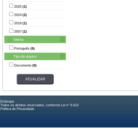
2025
(1)
2024
(2)
2018
(1)
2007
(1)
Idioma
Português
(6)
Tipo do arquivo
Documento
(6)
Embrapa
Todos os direitos reservados, conforme Lei n° 9.610
Política de Privacidade