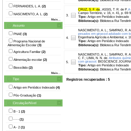
FERNANDES, L. A.
(2)
CRUZ, S. F. da
.
;
ASSIS, T. R. de P.
A 
Campo-Território, v. 16, n. 41, p. 69-
NASCIMENTO, A. L.
(2)
3.
Tipo:
Artigo em Periódico Indexado
Mais...
Biblioteca(s):
Biblioteca Rui Tendinh
Assunto
NASCIMENTO, A. L.
;
SAMPAIO, R. A
pesados em girassol adubado com lod
PNAE
(3)
Engenharia Agrícola e Ambiental, v. 18
4.
Tipo:
Artigo em Periódico Indexado
Programa Nacional de
Alimentação Escolar
(3)
Biblioteca(s):
Biblioteca Rui Tendinh
Agricultura Familiar
(2)
NASCIMENTO, A. L.
;
SAMPAIO, R. A
C. F.
;
LIMA, N. N. de.
Atributos quími
Alimentação escolar
(2)
com girassol.
BIOSCIENCE JOURNAL, v
5.
Tipo:
Artigo em Periódico Indexado
Biossólido
(2)
Biblioteca(s):
Biblioteca Rui Tendinh
Mais...
Tipo
Registros recuperados : 5
Artigo em Periódico Indexado
(4)
Pós-Graduação
(1)
Circulação/Nível
B - 1
(2)
- - -
(1)
A - 2
(1)