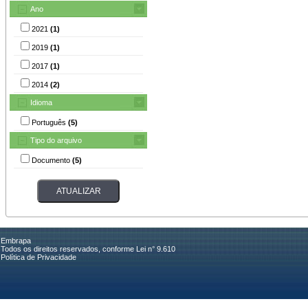
Ano
2021
(1)
2019
(1)
2017
(1)
2014
(2)
Idioma
Português
(5)
Tipo do arquivo
Documento
(5)
Embrapa
Todos os direitos reservados, conforme Lei n° 9.610
Política de Privacidade