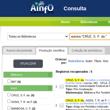
Consulta
Home
Bibliotecas
I
Acervo documental
Produção científica
Coleção de periódicos
Ordenar
Relevância
Autor
Título
Ano
por:
Registros recuperados : 5
Biblioteca
CRUZ, S. F. da
.
Desafios e contribui
BRT
(5)
Espírito Santo.
Lavras, MG : UFLA, 20
Extensão). Universidade Federal de L
1.
Autor
Tipo:
Pós-Graduação
Biblioteca(s):
Biblioteca Rui Tendinh
CRUZ, S. F. da.
(5)
CRUZ, S. F. da
.
;
ASSIS, T. R. de P.
C
ASSIS, T. R. de P.
(2)
no território sul litorâneo do Espírito 
2.
Tipo:
Artigo em Periódico Indexado
BARBOSA, C. F.
(2)
Biblioteca(s):
Biblioteca Rui Tendinh