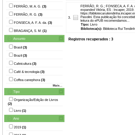
FERRÃO, R. G.
;
FONSECA, A. F. A. 
FERRÃO, M. A. G.
(3)
expanded Vitória, ES : Incaper, 201
https://bibliotecaruitendinha.incaper.
FERRÃO, R. G.
(3)
Pasolini. Esta publicação foi conceb
3.
leitura do ePUB recomendamos...
FONSECA, A. F. A. da.
(3)
Tipo:
Livro
Biblioteca(s):
Biblioteca Rui Tendinh
BRAGANÇA, S. M.
(1)
Assunto
Registros recuperados : 3
Brasil
(3)
Brazil
(3)
Cafeicultura
(3)
Café & tecnologia
(3)
Coffea canephora
(3)
Mais...
Tipo
Organização/Edição de Livros
(2)
Livro
(1)
Ano
2019
(1)