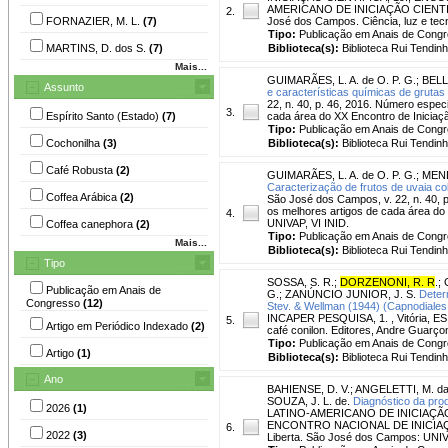
AMERICANO DE INICIAÇÃO CIENTIF
2.
FORNAZIER, M. L.
(7)
José dos Campos. Ciência, luz e te
Tipo:
Publicação em Anais de Cong
MARTINS, D. dos S.
(7)
Biblioteca(s):
Biblioteca Rui Tendinh
Mais...
GUIMARÃES, L. A. de O. P. G.
;
BELL
Assunto
e características químicas de gruta
22, n. 40, p. 46, 2016. Número espec
3.
Espírito Santo (Estado)
(7)
cada área do XX Encontro de Iniciaç
Tipo:
Publicação em Anais de Cong
Cochonilha
(3)
Biblioteca(s):
Biblioteca Rui Tendinh
Café Robusta
(2)
GUIMARÃES, L. A. de O. P. G.
;
MEND
Caracterização de frutos de uvaia co
Coffea Arábica
(2)
São José dos Campos, v. 22, n. 40, 
os melhores artigos de cada área do 
4.
UNIVAP, VI INID.
Coffea canephora
(2)
Tipo:
Publicação em Anais de Cong
Mais...
Biblioteca(s):
Biblioteca Rui Tendinh
Tipo
SOSSA, S. R.
;
DORZENONI, R. R
.
;
Publicação em Anais de
G.
;
ZANÚNCIO JUNIOR, J. S.
Deter
Congresso
(12)
Stev. & Wellman (1944) (Capnodiales
INCAPER PESQUISA, 1. , Vitória, ES. 
5.
Artigo em Periódico Indexado
(2)
café conilon. Editores, Andre Guarçoni M
Tipo:
Publicação em Anais de Cong
Artigo
(1)
Biblioteca(s):
Biblioteca Rui Tendinh
Ano
BAHIENSE, D. V.
;
ANGELETTI, M. da 
SOUZA, J. L. de.
Diagnóstico da pro
2026
(1)
LATINO-AMERICANO DE INICIAÇÃ
ENCONTRO NACIONAL DE INICIAÇÃO 
6.
2022
(3)
Liberta. São José dos Campos: UNIV