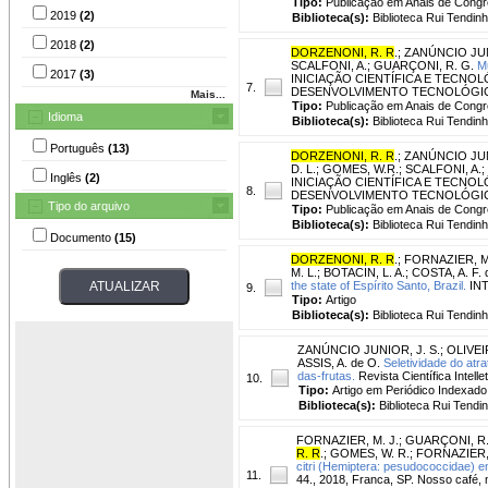
Tipo:
Publicação em Anais de Cong
2019
(2)
Biblioteca(s):
Biblioteca Rui Tendinh
2018
(2)
DORZENONI, R. R
.
;
ZANÚNCIO JUN
SCALFONI, A.
;
GUARÇONI, R. G.
M
2017
(3)
INICIAÇÃO CIENTÍFICA E TECNOLÓ
7.
DESENVOLVIMENTO TECNOLÓGICO E I
Mais...
Tipo:
Publicação em Anais de Cong
Idioma
Biblioteca(s):
Biblioteca Rui Tendinh
Português
(13)
DORZENONI, R. R
.
;
ZANÚNCIO JUN
D. L.
;
GOMES, W.R.
;
SCALFONI, A.
;
Inglês
(2)
INICIAÇÃO CIENTÍFICA E TECNOLÓ
8.
DESENVOLVIMENTO TECNOLÓGICO E I
Tipo do arquivo
Tipo:
Publicação em Anais de Cong
Biblioteca(s):
Biblioteca Rui Tendinh
Documento
(15)
DORZENONI, R. R
.
;
FORNAZIER, M.
M. L.
;
BOTACIN, L. A.
;
COSTA, A. F. 
the state of Espírito Santo, Brazil.
INT
9.
Tipo:
Artigo
Biblioteca(s):
Biblioteca Rui Tendinh
ZANÚNCIO JUNIOR, J. S.
;
OLIVEIR
ASSIS, A. de O.
Seletividade do atr
das-frutas.
Revista Científica Intell
10.
Tipo:
Artigo em Periódico Indexado
Biblioteca(s):
Biblioteca Rui Tendi
FORNAZIER, M. J.
;
GUARÇONI, R.
R. R
.
;
GOMES, W. R.
;
FORNAZIER, 
citri (Hemiptera: pesudococcidae) e
11.
44., 2018, Franca, SP. Nosso café, 