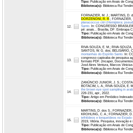
Tipo:
Publicação em Anais de Con
Biblioteca(s):
Biblioteca Rui Tendin
FORNAZIER, M. J.
;
MARTINS, D. d
DORZENONI, R. R
.
;
FORNAZIER, D
planacoccus citri (Hemiptera: pseud
Santo.
In: CONGRESSO BRASILEIRO 
12.
pé: anais... Brasília, DF: Embrapa C
Tipo:
Publicação em Anais de Con
Biblioteca(s):
Biblioteca Rui Tendi
RIVA-SOUZA, E. M.
;
RIVA-SOUZA, 
SANTOS, W. G. dos
;
BELISÁRIO, C.
montanhas do Espírito Santo.
In: C
congresso capixaba de pesquisa agro
13.
formato PDF. (Incaper, Documentos, 
José Aires Ventura, Marcos Vinicius
Tipo:
Publicação em Anais de Con
Biblioteca(s):
Biblioteca Rui Tendi
ZANÚNCIO JUNIOR, J. S.
;
COSTA,
BOTACIM, L. A.
;
RIVA-SOUZA, E. M
the brown eye spot sampling in arab
14.
226-231, apr., 2022.
Tipo:
Artigo em Periódico Indexado
Biblioteca(s):
Biblioteca Rui Tendi
MARTINS, D. dos S.
;
FORNAZIER, 
KROHLING, C. A.
;
FORNAZIER, D. 
tefritídeos e lonqueídeos no Estado d
15.
2019, Vitória. Pesquisa, inovação e 
Tipo:
Publicação em Anais de Con
Biblioteca(s):
Biblioteca Rui Tendi