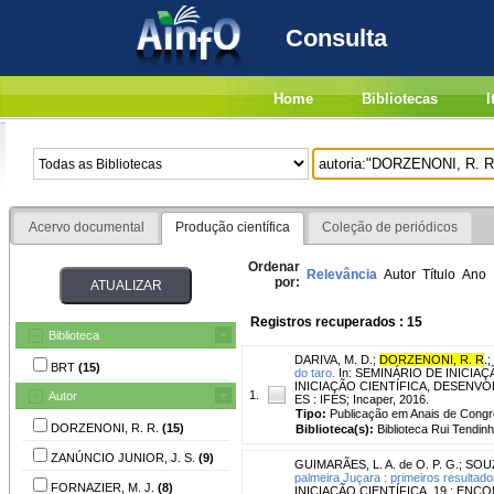
Consulta
Home
Bibliotecas
I
Acervo documental
Produção científica
Coleção de periódicos
Ordenar
Relevância
Autor
Título
Ano
por:
Registros recuperados : 15
Biblioteca
DARIVA, M. D.
;
DORZENONI, R. R
.
;
BRT
(15)
do taro.
In: SEMINÁRIO DE INICIAÇ
INICIAÇÃO CIENTÍFICA, DESENVOL
1.
Autor
ES : IFES; Incaper, 2016.
Tipo:
Publicação em Anais de Cong
DORZENONI, R. R.
(15)
Biblioteca(s):
Biblioteca Rui Tendinh
ZANÚNCIO JUNIOR, J. S.
(9)
GUIMARÃES, L. A. de O. P. G.
;
SOUZ
palmeira Juçara : primeiros resultado
FORNAZIER, M. J.
(8)
INICIAÇÃO CIENTÍFICA, 19.; E