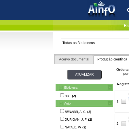
Ho
Acervo documental
Produção científica
Ordena
por
Registr
Biblioteca
BRT
(2)
1.
Autor
BENASSI, A. C.
(2)
DURIGAN, J. F.
(2)
2.
NATALE, W.
(2)