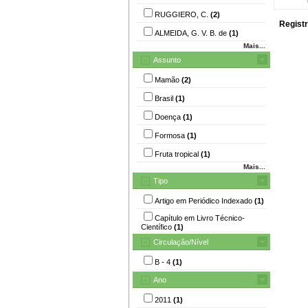
RUGGIERO, C.
(2)
Registr
ALMEIDA, G. V. B. de
(1)
Mais...
Assunto
Mamão
(2)
Brasil
(1)
Doença
(1)
Formosa
(1)
Fruta tropical
(1)
Mais...
Tipo
Artigo em Periódico Indexado
(1)
Capítulo em Livro Técnico-
Científico
(1)
Circulação/Nível
B - 4
(1)
Ano
2011
(1)