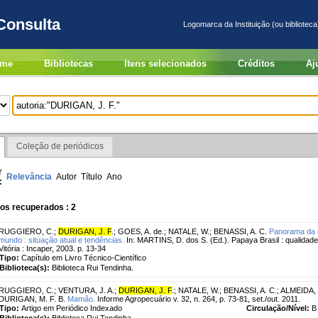
Consulta
Logomarca da Instituição (ou biblioteca
me
Bibliotecas
Itens selecionados
Créditos
Aj
Coleção de periódicos
r
Relevância
Autor
Título
Ano
:
os recuperados : 2
RUGGIERO, C.
;
DURIGAN, J. F
.
;
GOES, A. de.
;
NATALE, W.
;
BENASSI, A. C.
Panorama da c
mundo : situação atual e tendências.
In: MARTINS, D. dos S. (Ed.). Papaya Brasil : qualida
Vitória : Incaper, 2003. p. 13-34
Tipo:
Capítulo em Livro Técnico-Científico
Biblioteca(s):
Biblioteca Rui Tendinha.
RUGGIERO, C.
;
VENTURA, J. A.
;
DURIGAN, J. F
.
;
NATALE, W.
;
BENASSI, A. C.
;
ALMEIDA, G
DURIGAN, M. F. B.
Mamão.
Informe Agropecuário v. 32, n. 264, p. 73-81, set./out. 2011.
Tipo:
Artigo em Periódico Indexado
Circulação/Nível:
B
Biblioteca(s):
Biblioteca Rui Tendinha.