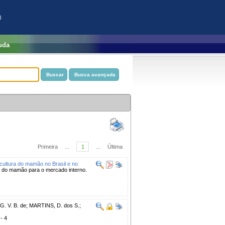
)
uda
Primeira
...
1
...
Última
ultura do mamão no Brasil e no
de do mamão para o mercado interno.
. V. B. de
;
MARTINS, D. dos S.
;
 - 4