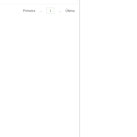
Primeira
...
1
...
Última