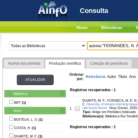
Consulta
Home
Bibliotecas
I
Acervo documental
Produção científica
Coleção de periódicos
Ordenar
Relevância
Autor
Título
Ano
por:
Registros recuperados : 1
Biblioteca
DUARTE, M. F.
;
FONSECA, M. E. N.
BRT
(1)
C.
Diversity of tomato-infecting bego
rain forest biome.
Virus Genes, 2020.
1.
Autor
Tipo:
Artigo em Periódico Indexado
Biblioteca(s):
Biblioteca Rui Tendinh
BOITEUX, L. S.
(1)
Registros recuperados : 1
COSTA, H.
(1)
DUARTE, M. F.
(1)