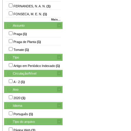
FERNANDES, N. A. N.
(1)
FONSECA, M. E. N.
(1)
Mais...
Assunto
Praga
(1)
Praga de Planta
(1)
Tomate
(1)
Tipo
Artigo em Periódico Indexado
(1)
Circulação/Nível
A - 2
(1)
Ano
2020
(1)
Idioma
Português
(1)
Tipo do arquivo
Página Web
(1)