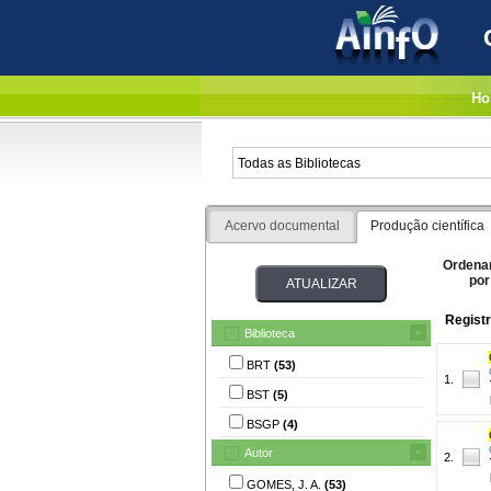
Ho
Acervo documental
Produção científica
Ordena
por
Registr
Biblioteca
BRT
(53)
1.
BST
(5)
BSGP
(4)
Autor
2.
GOMES, J. A.
(53)