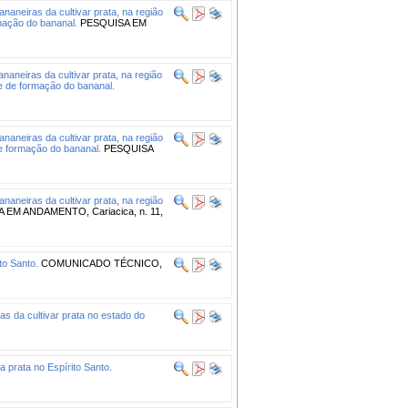
aneiras da cultivar prata, na região
rmação do bananal.
PESQUISA EM
aneiras da cultivar prata, na região
ase de formação do bananal.
aneiras da cultivar prata, na região
de formação do bananal.
PESQUISA
aneiras da cultivar prata, na região
EM ANDAMENTO, Cariacica, n. 11,
to Santo.
COMUNICADO TÉCNICO,
as da cultivar prata no estado do
 prata no Espírito Santo.