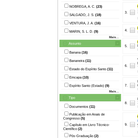
NOBREGA, A. C.
(23)
3.
SALGADO, J. S.
(18)
VENTURA, J. A.
(16)
4.
MARIN, S. L. D.
(9)
Mais...
Assunto
5.
Banana
(16)
Bananeira
(11)
6.
Estado do Espírito Santo
(11)
Emcapa
(10)
7.
Espírito Santo (Estado)
(9)
Mais...
Tipo
8.
Documentos
(11)
Publicação em Anais de
Congresso
(5)
9.
Capítulo em Livro Técnico-
Científico
(2)
Pós-Graduação
(2)