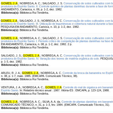
GOMES, J. A
.
;
NOBREGA, A. C.
;
SALGADO, J. S.
Conservação de solos cultivados com ban
produtora do Espírito Santo. II. Controle químico de plantas daninhas durante a fase de fo
ANDAMENTO, Cariacica, n. 09, p. 1-2, dez. 1982.
Biblioteca(s):
Biblioteca Rui Tendinha.
GOMES, J. A
.
;
SALGADO, J. S.
;
NOBREGA, A. C.
Conservação de solos cultivados com ban
produtora do Espírito Santo. III. Utilização de leguminosas e cobertura natural durante a f
PESQUISA EM ANDAMENTO, Caricica, n. 10, p. 1-2, dez. 1982.
Biblioteca(s):
Biblioteca Rui Tendinha.
GOMES, J. A
.
;
NOBREGA, A. C.
;
SALGADO, J. S.
Conservação de solos cultivados com ban
produtora do Espírito Santo. I. Período crítico de competição de plantas daninhas na fase 
EM ANDAMENTO, Cariacica, n. 08, p. 1-2, dez. 1982. 2 p.
Biblioteca(s):
Biblioteca Rui Tendinha.
SALGADO, J. S.
;
GOMES, J. A
.
;
NOBREGA, A. C.
Conservação de solos cultivados com ban
produtora do Espírito Santo. IV. Variação dos teores de matéria orgânica do solo.
PESQUISA 
p. 1-3, dez. 1982.
Biblioteca(s):
Biblioteca Rui Tendinha.
ARLEU, R. J. A.
;
GOMES, J. A
.
;
NOBREGA, A. C.
Controle da broca da bananeira no Espíri
n. 38, p. 1-7, maio. 1985. (EMCAPA. Comunicado Técnico, 38).
Biblioteca(s):
Biblioteca Rui Tendinha.
VENTURA, J. A.
;
NOBREGA, A. C.
;
GOMES, J. A
.
Controle do mal de sigatoca em bananeir
Espírito Santo.
In: Relatório técnico anual : 1987. Vitória-ES : EMCAPA, p. 123-124, 1988.
Biblioteca(s):
Biblioteca Rui Tendinha.
GOMES, J. A
.
;
NOBREGA, A. C.
;
SILVA, A. A. da.
Controle de plantas daninhas em bananeira
COMUNICADO TÉCNICO, n. 31, p. 1-3, fev. 1984. (EMCAPA. Comunicado Técnico, 31).
Biblioteca(s):
Biblioteca Rui Tendinha.