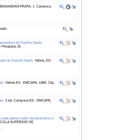
ANANEIRA PRATA, 1. Cariacica,
nado.
produtora do Espírito Santo.
 Pesquisa, 8).
ado do Espírito Santo.
Vitória, ES:
as.
Vitória-ES : EMCAPA, 1985. 23p.
as.
2.ed. Cariacica-ES : EMCAPA,
 pela planta matriz da bananeira cv.
SCOLA SUPERIOR DE
- -