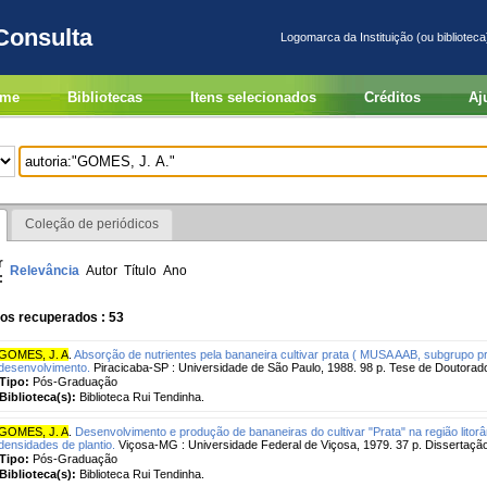
Consulta
Logomarca da Instituição (ou biblioteca
me
Bibliotecas
Itens selecionados
Créditos
Aj
Coleção de periódicos
r
Relevância
Autor
Título
Ano
:
os recuperados : 53
GOMES, J. A
.
Absorção de nutrientes pela bananeira cultivar prata ( MUSA AAB, subgrupo pr
desenvolvimento.
Piracicaba-SP : Universidade de São Paulo, 1988. 98 p. Tese de Doutorad
Tipo:
Pós-Graduação
Biblioteca(s):
Biblioteca Rui Tendinha.
GOMES, J. A
.
Desenvolvimento e produção de bananeiras do cultivar "Prata" na região litor
densidades de plantio.
Viçosa-MG : Universidade Federal de Viçosa, 1979. 37 p. Dissertaçã
Tipo:
Pós-Graduação
Biblioteca(s):
Biblioteca Rui Tendinha.