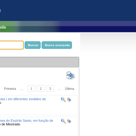
)
uda
Primeira
...
1
2
3
...
Última
ata ) em diferentes estádios de
o.
ânea do Espírito Santo, em função de
o de Mestrado.