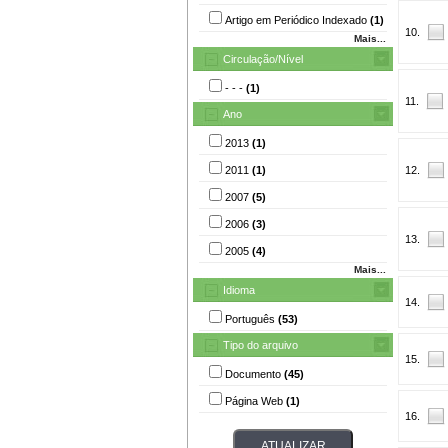
Artigo em Periódico Indexado
(1)
10.
Mais...
Circulação/Nível
- - -
(1)
11.
Ano
2013
(1)
2011
(1)
12.
2007
(5)
2006
(3)
13.
2005
(4)
Mais...
Idioma
14.
Português
(53)
Tipo do arquivo
15.
Documento
(45)
Página Web
(1)
16.