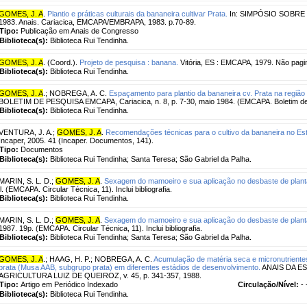
GOMES, J. A
.
Plantio e práticas culturais da bananeira cultivar Prata.
In: SIMPÓSIO SOBRE B
1983. Anais. Cariacica, EMCAPA/EMBRAPA, 1983. p.70-89.
Tipo:
Publicação em Anais de Congresso
Biblioteca(s):
Biblioteca Rui Tendinha.
GOMES, J. A
. (Coord.).
Projeto de pesquisa : banana.
Vitória, ES : EMCAPA, 1979. Não pagi
Biblioteca(s):
Biblioteca Rui Tendinha.
GOMES, J. A
.
;
NOBREGA, A. C.
Espaçamento para plantio da bananeira cv. Prata na região 
BOLETIM DE PESQUISA EMCAPA, Cariacica, n. 8, p. 7-30, maio 1984. (EMCAPA. Boletim de
Biblioteca(s):
Biblioteca Rui Tendinha.
VENTURA, J. A.
;
GOMES, J. A
.
Recomendações técnicas para o cultivo da bananeira no Est
Incaper, 2005. 41 (Incaper. Documentos, 141).
Tipo:
Documentos
Biblioteca(s):
Biblioteca Rui Tendinha; Santa Teresa; São Gabriel da Palha.
MARIN, S. L. D.
;
GOMES, J. A
.
Sexagem do mamoeiro e sua aplicação no desbaste de plant
il. (EMCAPA. Circular Técnica, 11). Inclui bibliografia.
Biblioteca(s):
Biblioteca Rui Tendinha.
MARIN, S. L. D.
;
GOMES, J. A
.
Sexagem do mamoeiro e sua aplicação do desbaste de plant
1987. 19p. (EMCAPA. Circular Técnica, 11). Inclui bibliografia.
Biblioteca(s):
Biblioteca Rui Tendinha; Santa Teresa; São Gabriel da Palha.
GOMES, J. A
.
;
HAAG, H. P.
;
NOBREGA, A. C.
Acumulação de matéria seca e micronutrientes
prata (Musa AAB, subgrupo prata) em diferentes estádios de desenvolvimento.
ANAIS DA E
AGRICULTURA LUIZ DE QUEIROZ, v. 45, p. 341-357, 1988.
Tipo:
Artigo em Periódico Indexado
Circulação/Nível:
- 
Biblioteca(s):
Biblioteca Rui Tendinha.