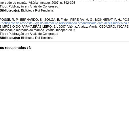
mercado do mamão. Vitória: Incaper, 2007. p. 392-395
Tipo:
Publicação em Anais de Congresso
Biblioteca(s):
Biblioteca Rui Tendinha.
POSSE, R. P.
;
BERNARDO, S.
;
SOUZA, E. F. de.
;
PEREIRA, M. G.
;
MONNERAT, P. H.
;
POSS
Coeficiente de resposta (ky) do mamoeiro relacionando produtividade com déficit hídrico na 
SIMPÓSIO DO PAPAYA BRASILEIRO, 3. , 2007, Vitória. Anais... Vitória: CEDAGRO; INCAPER,
qualidade e mercado do mamão. Vitória: Incaper, 2007.
Tipo:
Publicação em Anais de Congresso
Biblioteca(s):
Biblioteca Rui Tendinha.
os recuperados : 3