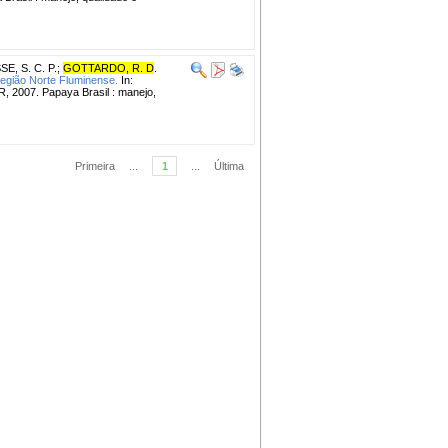
E, S. C. P.
;
GOTTARDO, R. D
.
região Norte Fluminense.
In:
 2007. Papaya Brasil : manejo,
Primeira
...
1
...
Última