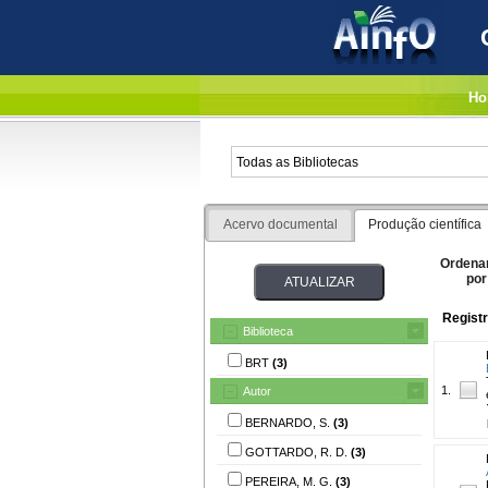
Ho
Acervo documental
Produção científica
Ordena
por
Registr
Biblioteca
BRT
(3)
1.
Autor
BERNARDO, S.
(3)
GOTTARDO, R. D.
(3)
PEREIRA, M. G.
(3)