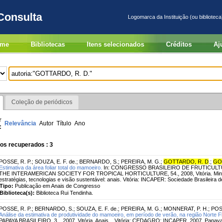
Consulta
Logomarca da Instituição (ou biblioteca
me
Bibliotecas
Itens selecionados
Créditos
Aj
Coleção de periódicos
r
Relevância
Autor
Título
Ano
:
os recuperados : 3
POSSE, R. P.
;
SOUZA, E. F. de.
;
BERNARDO, S.
;
PEREIRA, M. G.
;
GOTTARDO, R. D
.
;
GO
Estimativa da área foliar total do mamoeiro.
In: CONGRESSO BRASILEIRO DE FRUTICULTU
THE INTERAMERICAN SOCIETY FOR TROPICAL HORTICULTURE, 54., 2008, Vitória. Minicu
estratégias, tecnologias e visão sustentável: anais. Vitória: INCAPER: Sociedade Brasileira de
Tipo:
Publicação em Anais de Congresso
Biblioteca(s):
Biblioteca Rui Tendinha.
POSSE, R. P.
;
BERNARDO, S.
;
SOUZA, E. F. de.
;
PEREIRA, M. G.
;
MONNERAT, P. H.
;
POSS
Análise da estimativa de produtividade do mamoeiro, em período de verão, na região Norte 
PAPAYA BRASILEIRO, 3. , 2007, Vitória. Anais... Vitória: CEDAGRO; INCAPER, 2007. Papaya 