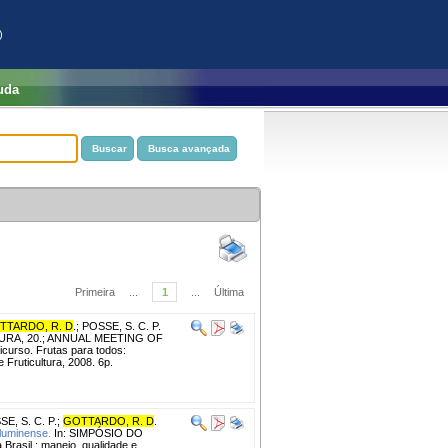
)
uda
Primeira
...
1
...
Última
TTARDO, R. D
.
;
POSSE, S. C. P.
RA, 20.; ANNUAL MEETING OF
rso. Frutas para todos:
 Fruticultura, 2008. 6p.
E, S. C. P.
;
GOTTARDO, R. D
.
Fluminense.
In: SIMPÓSIO DO
Brasil : manejo, qualidade e