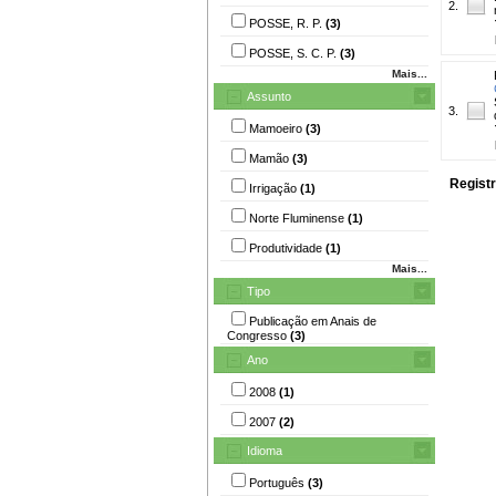
2.
POSSE, R. P.
(3)
POSSE, S. C. P.
(3)
Mais...
Assunto
3.
Mamoeiro
(3)
Mamão
(3)
Registr
Irrigação
(1)
Norte Fluminense
(1)
Produtividade
(1)
Mais...
Tipo
Publicação em Anais de
Congresso
(3)
Ano
2008
(1)
2007
(2)
Idioma
Português
(3)