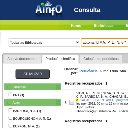
Consulta
Home
Bibliotecas
I
Acervo documental
Produção científica
Coleção de periódicos
Ordenar
Relevância
Autor
Título
Ano
por:
Registros recuperados : 1
Biblioteca
SILVA, A. E. S. da.
;
SILVA, D. N. da.
;
C
BRT
(1)
C. P.
;
BARBOSA, N. A.
;
CHAGAS, E.
e
.
CACAU SUSTENTÁVEL : programa de
1.
Autor
Incaper, 2012. 30 cm x 16 cm (Incap
Tipo:
Folder
BARBOSA, N. A.
(1)
Biblioteca(s):
Biblioteca Rui Tendinh
BOURGUIGNON, A. R.
(1)
Registros recuperados : 1
BUFFON, M. A.
(1)