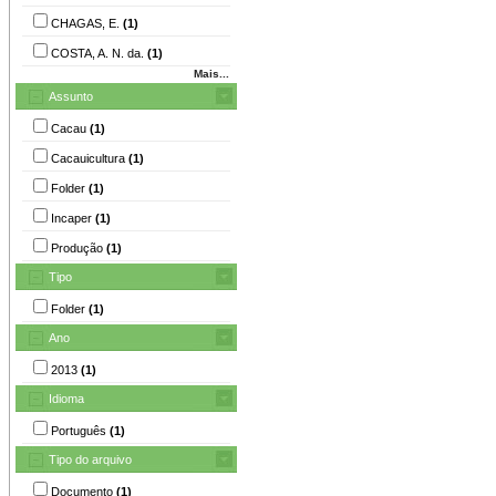
CHAGAS, E.
(1)
COSTA, A. N. da.
(1)
Mais...
Assunto
Cacau
(1)
Cacauicultura
(1)
Folder
(1)
Incaper
(1)
Produção
(1)
Tipo
Folder
(1)
Ano
2013
(1)
Idioma
Português
(1)
Tipo do arquivo
Documento
(1)