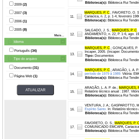
Biblioteca(s):
Biblioteca Rui Tendi
2009
(2)
MARQUES, P. C
.
;
FAVORETO, O. S
2007
(3)
Cariacica, n. 2, p. 1-4, fevereiro 
11.
Biblioteca(s):
Biblioteca Rui Tendin
2006
(1)
2005
(8)
SALGADO, J. S.
;
MARQUES, P. C
.
ANDAMENTO, n. 22, P. 1-6, ago. 1
12.
Mais...
Biblioteca(s):
Biblioteca Rui Tendi
Idioma
MARQUES, P. C
.
;
GONÇALVES, P. 
Português
(34)
Incaper, 2005. (Incaper. Documento
13.
Tipo:
Documentos
Tipo do arquivo
Biblioteca(s):
Biblioteca Rui Tendi
Documento
(31)
MARQUES, P. C
.
;
ARAGÃO, L. A. P.
período de 1979 à 1989.
Vitória: E
14.
Página Web
(1)
Biblioteca(s):
Biblioteca Rui Tendi
ARAGÃO, L. A. P. de.
;
MARQUES, P
Relatório técnico anual : 1987. Vitó
15.
Biblioteca(s):
Biblioteca Rui Tendi
VENTURA, J. A.
;
GASPAROTTO, M
Espírito Santo.
In: Relatório técnico
16.
Biblioteca(s):
Biblioteca Rui Tendi
FAVORETO, O. S.
;
MARQUES, P. 
COMUNICADO EMCAPA, Cariacica, n.
17.
Biblioteca(s):
Biblioteca Rui Tendi