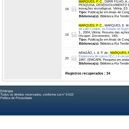
MARQUES, P. C
.
;
DIIRR FILHO, A. 
PESQUISA, DESENVOLVIMENTO E INO
inovações tecnológicas. Vitória, ES 
18.
Tipo:
Publicação em Anais de Con
Biblioteca(s):
Biblioteca Rui Tendi
MARQUES, P. C
.
;
MARQUES, E. M.
de café Conilon, no Estado do Espír
1., 2004, Vitória. Resumo das ações
19.
(Incaper. Documentos, 140).
Tipo:
Publicação em Anais de Con
Biblioteca(s):
Biblioteca Rui Tendi
ARAGÃO, L. A. P. de.
;
MARQUES, P
Espessura de casca (E.C.) e circunf
20.
1987. (EMCAPA. Pesquisa em andam
Biblioteca(s):
Biblioteca Rui Tendi
Registros recuperados : 34
Embrapa
Todos os direitos reservados, conforme Lei n° 9.610
Política de Privacidade