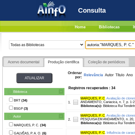
Consulta
Home
Bibliotecas
I
Acervo documental
Produção científica
Coleção de periódicos
Ordenar
Relevância
Autor
Título
Ano
por:
Registros recuperados : 34
Biblioteca
MARQUES, P. C
.
Avaliação de clones 
BRT
(34)
ANDAMENTO, Cariacica, n. 7, p. 1-2,
1.
Biblioteca(s):
Biblioteca Rui Tendinh
BSGP
(3)
MARQUES, P. C
.
Avaliação de clones
Autor
PESQUISA EM ANDAMENTO, n. 20, p.
2.
Biblioteca(s):
Biblioteca Rui Tendinh
MARQUES, P. C.
(34)
MARQUES, P. C
.
Influência de carac
GALVÊAS, P. A. O.
(6)