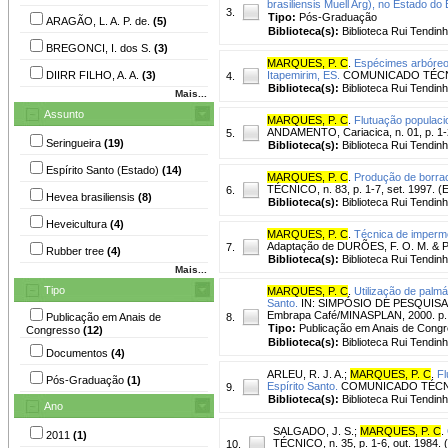
brasiliensis Muell Arg), no Estado do 
3.
Tipo:
Pós-Graduação
ARAGÃO, L. A. P. de.
(5)
Biblioteca(s):
Biblioteca Rui Tendinh
BREGONCI, I. dos S.
(3)
MARQUES, P. C
.
Espécimes arbóreos
DIIRR FILHO, A. A.
(3)
Itapemirim, ES.
COMUNICADO TÉCNICO,
4.
Biblioteca(s):
Biblioteca Rui Tendinh
Mais...
Assunto
MARQUES, P. C
.
Flutuação populacio
ANDAMENTO, Cariacica, n. 01, p. 1-
5.
Seringueira
(19)
Biblioteca(s):
Biblioteca Rui Tendinh
Espírito Santo (Estado)
(14)
MARQUES, P. C
.
Produção de borrac
TÉCNICO, n. 83, p. 1-7, set. 1997.
6.
Hevea brasiliensis
(8)
Biblioteca(s):
Biblioteca Rui Tendinh
Heveicultura
(4)
MARQUES, P. C
.
Técnica de imperme
Adaptação de DURÕES, F. O. M. & 
7.
Rubber tree
(4)
Biblioteca(s):
Biblioteca Rui Tendinh
Mais...
Tipo
MARQUES, P. C
.
Utilização de palm
Santo.
IN: SIMPÓSIO DE PESQUISA D
Embrapa Café/MINASPLAN, 2000. p.
Publicação em Anais de
8.
Tipo:
Publicação em Anais de Cong
Congresso
(12)
Biblioteca(s):
Biblioteca Rui Tendinh
Documentos
(4)
ARLEU, R. J. A.
;
MARQUES, P. C
.
Fl
Pós-Graduação
(1)
Espírito Santo.
COMUNICADO TÉCNICO,
9.
Biblioteca(s):
Biblioteca Rui Tendinh
Ano
SALGADO, J. S.
;
MARQUES, P. C
.
2011
(1)
TÉCNICO, n. 35, p. 1-6, out. 1984
10.