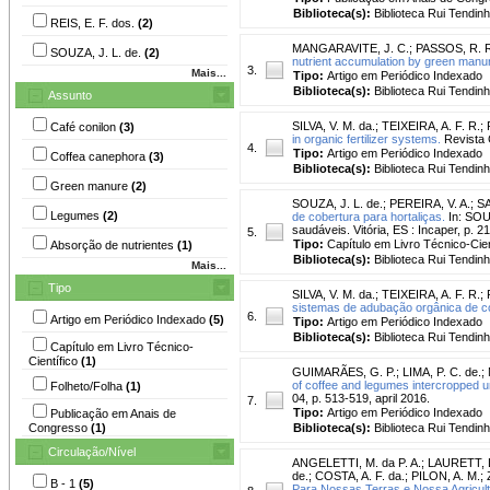
Biblioteca(s):
Biblioteca Rui Tendinh
REIS, E. F. dos.
(2)
MANGARAVITE, J. C.
;
PASSOS, R. 
SOUZA, J. L. de.
(2)
nutrient accumulation by green manu
3.
Mais...
Tipo:
Artigo em Periódico Indexado
Biblioteca(s):
Biblioteca Rui Tendinh
Assunto
SILVA, V. M. da.
;
TEIXEIRA, A. F. R.
;
Café conilon
(3)
in organic fertilizer systems.
Revista C
4.
Tipo:
Artigo em Periódico Indexado
Coffea canephora
(3)
Biblioteca(s):
Biblioteca Rui Tendinh
Green manure
(2)
SOUZA, J. L. de.
;
PEREIRA, V. A.
;
SA
Legumes
(2)
de cobertura para hortaliças.
In: SOUZ
saudáveis. Vitória, ES : Incaper, p. 2
5.
Tipo:
Capítulo em Livro Técnico-Cien
Absorção de nutrientes
(1)
Biblioteca(s):
Biblioteca Rui Tendinh
Mais...
Tipo
SILVA, V. M. da.
;
TEIXEIRA, A. F. R.
;
sistemas de adubação orgânica de co
6.
Artigo em Periódico Indexado
(5)
Tipo:
Artigo em Periódico Indexado
Biblioteca(s):
Biblioteca Rui Tendinh
Capítulo em Livro Técnico-
Científico
(1)
GUIMARÃES, G. P.
;
LIMA, P. C. de.
;
of coffee and legumes intercropped u
Folheto/Folha
(1)
04, p. 513-519, april 2016.
7.
Tipo:
Artigo em Periódico Indexado
Publicação em Anais de
Congresso
(1)
Biblioteca(s):
Biblioteca Rui Tendinh
Circulação/Nível
ANGELETTI, M. da P. A.
;
LAURETT, 
de.
;
COSTA, A. F. da.
;
PILON, A. M.
;
B - 1
(5)
Para Nossas Terras e Nossa Agricul