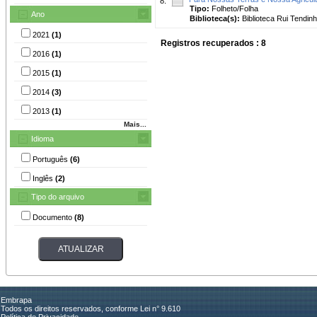
8.
Tipo:
Folheto/Folha
Ano
Biblioteca(s):
Biblioteca Rui Tendinh
2021
(1)
Registros recuperados : 8
2016
(1)
2015
(1)
2014
(3)
2013
(1)
Mais...
Idioma
Português
(6)
Inglês
(2)
Tipo do arquivo
Documento
(8)
Embrapa
Todos os direitos reservados, conforme Lei n° 9.610