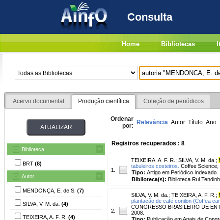
Consulta
Home
Bibliotecas
I
Acervo documental
Produção científica
Coleção de periódicos
Ordenar
Relevância
Autor
Título
Ano
por:
Registros recuperados : 8
Biblioteca
TEIXEIRA, A. F. R.
;
SILVA, V. M. da.
;
BRT
(8)
tabuleiros costeiros.
Coffee Science, v
1.
Tipo:
Artigo em Periódico Indexado
Autor
Biblioteca(s):
Biblioteca Rui Tendinh
MENDONÇA, E. de S.
(7)
SILVA, V. M. da.
;
TEIXEIRA, A. F. R.
;
plantação de café conilon (Coffea can
SILVA, V. M. da.
(4)
CONGRESSO BRASILEIRO DE ENTOMOLOG
2.
2008.
TEIXEIRA, A. F. R.
(4)
Tipo:
Publicação em Anais de Cong