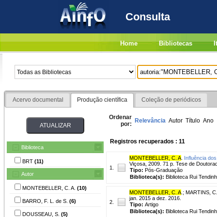
Consulta
Home
Bibliotecas
I
Acervo documental
Produção científica
Coleção de periódicos
Ordenar
Relevância
Autor
Título
Ano
por:
Registros recuperados : 11
Biblioteca
MONTEBELLER, C. A
.
Influência dos
BRT
(11)
Viçosa, 2009. 71 p. Tese de Doutora
1.
Tipo:
Pós-Graduação
Autor
Biblioteca(s):
Biblioteca Rui Tendinh
MONTEBELLER, C. A.
(10)
MONTEBELLER, C. A
.
;
MARTINS, C.
jan. 2015 a dez. 2016.
BARRO, F. L. de S.
(6)
2.
Tipo:
Artigo
Biblioteca(s):
Biblioteca Rui Tendinh
DOUSSEAU, S.
(5)