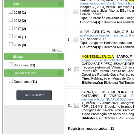
planta: estudo em Conilon Vitória Inc
Ano
Incaper, 4., 2024, Vitoria. Desafios
inteligência artificial. Vitoria, ES :
8.
2025
(1)
Correa Taques.
Tipo:
Publicação em Anais de Cong
2022
(2)
Biblioteca(s):
Biblioteca Rui Tendinh
2017
(2)
de PAULA PINTO, W.
;
LIMA, G. B.
;
M
avaliação de vazões máximas do Rio D
2016
(1)
538, set/dez 2017.
9.
Tipo:
Artigo em Periódico Indexado
2015
(4)
Biblioteca(s):
Biblioteca Rui Tendinh
Mais...
Idioma
MONTEBELLER, C. A
.
;
BARRO, F. L
irrigação e uso de cobertura morta n
CAPIXABA DE PESQUISA AGROPECUÁRI
Português
(11)
[recurso eletrônico]. Vitória, ES: I
10.
Pedro Luís Pereira Teixeira de Carv
Tipo do arquivo
Caldeira e Romário Gava Ferrão, edi
Tipo:
Publicação em Anais de Con
Documento
(11)
Biblioteca(s):
Biblioteca Rui Tendi
BARRO, F. L. de S.
;
MOREIRA, S. 
CATTANEO, L. F.
;
FAVERO, M.
;
LIRI
mamoeiro 'Rubi INCAPER 511' para m
1., Vitória, ES. Anais 2021 : congres
11.
PDF ; 25,4 MB. E-book, no formato 
Rodrigues de Oliveira, José Aires V
Tipo:
Publicação em Anais de Con
Biblioteca(s):
Biblioteca Rui Tendin
Registros recuperados : 11