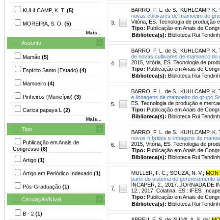
BARRO, F. L. de S.
;
KUHLCAMP, K. 
KUHLCAMP, K. T.
(5)
novas cultivares de mamoeiro do gru
Vitória, ES. Tecnologia de produção e
3.
MOREIRA, S. O.
(5)
Tipo:
Publicação em Anais de Cong
Mais...
Biblioteca(s):
Biblioteca Rui Tendinh
Assunto
BARRO, F. L. de S.
;
KUHLCAMP, K. 
de novas cultivares de mamoeiro do 
Mamão
(5)
2015, Vitória, ES. Tecnologia de prod
4.
Tipo:
Publicação em Anais de Cong
Espírito Santo (Estado)
(4)
Biblioteca(s):
Biblioteca Rui Tendinh
Mamoeiro
(4)
BARRO, F. L. de S.
;
KUHLCAMP, K. 
Pinheiros (Município)
(3)
e linhagens de mamoeiro do grupo So
ES. Tecnologia de produção e mercado 
5.
Tipo:
Publicação em Anais de Cong
Carica papaya L
(2)
Biblioteca(s):
Biblioteca Rui Tendinh
Mais...
Tipo
BARRO, F. L. de S.
;
KUHLCAMP, K. 
novos híbridos e linhagens de mamoe
Publicação em Anais de
2015, Vitória, ES. Tecnologia de prod
6.
Congresso
(8)
Tipo:
Publicação em Anais de Cong
Biblioteca(s):
Biblioteca Rui Tendinh
Artigo
(1)
MULLER, F. C.
;
SOUZA, N. V.
;
MONT
Artigo em Periódico Indexado
(1)
partir do sistema de gerenciamento la
INCAPER, 2., 2017. JORNADA DE
Pós-Graduação
(1)
7.
12., 2017. Colatina, ES : IFES; Incape
Tipo:
Publicação em Anais de Cong
Circulação/Nível
Biblioteca(s):
Biblioteca Rui Tendinh
B - 2
(1)
ABREU, E. S. de
;
SILVA, A. S. da
;
MO