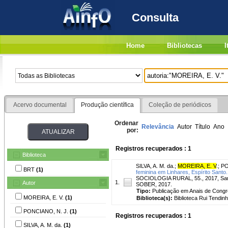
Consulta
Home
Bibliotecas
I
Acervo documental
Produção científica
Coleção de periódicos
Ordenar
Relevância
Autor
Título
Ano
por:
Registros recuperados : 1
Biblioteca
SILVA, A. M. da.
;
MOREIRA, E. V
.
;
PO
BRT
(1)
feminina em Linhares, Espírito Santo.
SOCIOLOGIA RURAL, 55., 2017, Santa
1.
Autor
SOBER, 2017.
Tipo:
Publicação em Anais de Cong
MOREIRA, E. V.
(1)
Biblioteca(s):
Biblioteca Rui Tendinh
PONCIANO, N. J.
(1)
Registros recuperados : 1
SILVA, A. M. da.
(1)