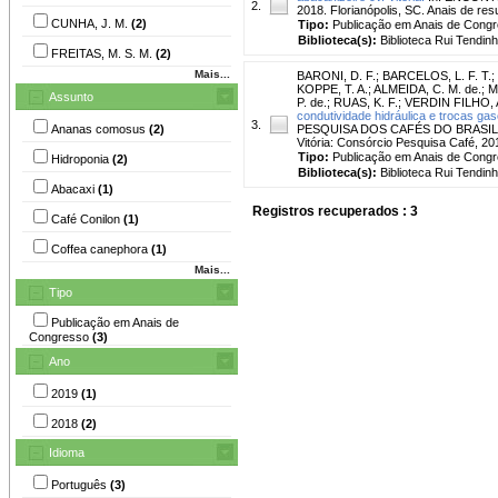
2.
2018. Florianópolis, SC. Anais de re
CUNHA, J. M.
(2)
Tipo:
Publicação em Anais de Cong
Biblioteca(s):
Biblioteca Rui Tendinh
FREITAS, M. S. M.
(2)
Mais...
BARONI, D. F.
;
BARCELOS, L. F. T.
;
KOPPE, T. A.
;
ALMEIDA, C. M. de.
;
M
Assunto
P. de.
;
RUAS, K. F.
;
VERDIN FILHO, A
condutividade hidráulica e trocas ga
3.
Ananas comosus
(2)
PESQUISA DOS CAFÉS DO BRASIL, 10., 
Vitória: Consórcio Pesquisa Café, 20
Tipo:
Publicação em Anais de Cong
Hidroponia
(2)
Biblioteca(s):
Biblioteca Rui Tendinh
Abacaxi
(1)
Registros recuperados : 3
Café Conilon
(1)
Coffea canephora
(1)
Mais...
Tipo
Publicação em Anais de
Congresso
(3)
Ano
2019
(1)
2018
(2)
Idioma
Português
(3)