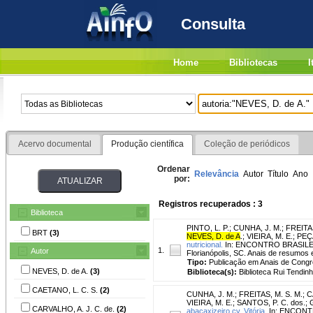
Consulta
Home
Bibliotecas
I
Acervo documental
Produção científica
Coleção de periódicos
Ordenar
Relevância
Autor
Título
Ano
por:
Registros recuperados : 3
Biblioteca
PINTO, L. P.
;
CUNHA, J. M.
;
FREITAS
BRT
(3)
NEVES, D. de A
.
;
VIEIRA, M. E.
;
PEÇ
nutricional.
In: ENCONTRO BRASILEI
1.
Autor
Florianópolis, SC. Anais de resumos 
Tipo:
Publicação em Anais de Cong
NEVES, D. de A.
(3)
Biblioteca(s):
Biblioteca Rui Tendinh
CAETANO, L. C. S.
(2)
CUNHA, J. M.
;
FREITAS, M. S. M.
;
C
VIEIRA, M. E.
;
SANTOS, P. C. dos.
;
CARVALHO, A. J. C. de.
(2)
abacaxizeiro cv. Vitória.
In: ENCONT