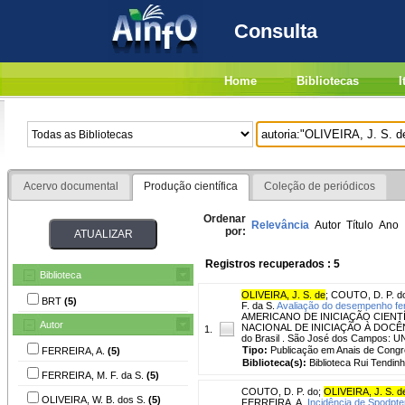
Consulta
Home
Bibliotecas
I
Acervo documental
Produção científica
Coleção de periódicos
Ordenar
Relevância
Autor
Título
Ano
por:
Registros recuperados : 5
Biblioteca
OLIVEIRA, J. S. de
;
COUTO, D. P. d
BRT
(5)
F. da S.
Avaliação do desempenho feno
AMERICANO DE INICIAÇÃO CIENT
Autor
NACIONAL DE INICIAÇÃO À DOCÊNCIA, 
1.
do Brasil . São José dos Campos: U
Tipo:
Publicação em Anais de Cong
FERREIRA, A.
(5)
Biblioteca(s):
Biblioteca Rui Tendinh
FERREIRA, M. F. da S.
(5)
COUTO, D. P. do
;
OLIVEIRA, J. S. d
OLIVEIRA, W. B. dos S.
(5)
FERREIRA, A.
Incidência de Spodpter