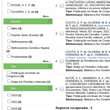
In: ENCONTRO LATINO-AMERICAN
POSSE, S. C. P.
(5)
GRADUAÇÃO, 19.; ENCONTRO NACIONA
2.
pesquisa, ciência e os povos indíge
Tipo:
Publicação em Anais de Cong
OLIVEIRA, J. S. de
(4)
Biblioteca(s):
Biblioteca Rui Tendinh
Mais...
Assunto
COUTO, D. P. do
;
OLIVEIRA, W. B. d
M. F. da S.
;
FERREIRA, A.
Adaptabili
Milho
(3)
DE PESQUISA AGROPECUÁRIA, 1., Vitó
eletrônico]. Vitória, ES: Incaper, 20
3.
Pereira Teixeira de Carvalho, Carlos
Espírito Santo (Estado)
(2)
Romário Gava Ferrão, editores. p.26
Tipo:
Publicação em Anais de Cong
Melhoramento
(2)
Biblioteca(s):
Biblioteca Rui Tendinh
Melhoramento Genético Vegetal
(2)
COUTO, D. P. do
;
OLIVEIRA, W. B. d
FERREIRA, M. F. da S.
;
FERREIRA, 
Produtividade
(2)
of Maize Varieties; Genetic Resource
Estabilidade do Rendimento das Vari
4.
Mais...
1970, 2023.
Tipo
Tipo:
Artigo em Periódico Indexado
Biblioteca(s):
Biblioteca Rui Tendinh
Publicação em Anais de
Congresso
(4)
ALTOÉ, S. C.
;
BARBIERO, N. Z.
;
POS
FERREIRA, A.
;
FERREIRA, M. F. da 
Artigo em Periódico Indexado
(1)
In: CONGRESSO CAPIXABA DE PESQUI
agropecuária [recurso eletrônico]. Vi
Ano
5.
Documentos, 289). Pedro Luís Pereira
Vinicius Winckler Caldeira e Romário
2023
(1)
Tipo:
Publicação em Anais de Cong
Biblioteca(s):
Biblioteca Rui Tendinh
2022
(2)
Registros recuperados : 5
2019
(2)