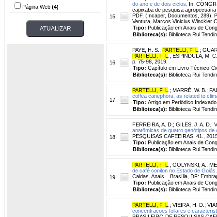
do ano e de dois ciclos.
In: CONGRE
Página Web
(4)
capixaba de pesquisa agropecuária [
PDF. (Incaper, Documentos, 289). Pe
15.
Ventura, Marcos Vinicius Winckler C
Tipo:
Publicação em Anais de Con
Biblioteca(s):
Biblioteca Rui Tendi
PAYE, H. S.
;
PARTELLI, F. L
.
;
GUARÇ
PARTELLI, F. L
.; ESPINDULA, M. C. 
p. 75-98, 2019.
16.
Tipo:
Capítulo em Livro Técnico-Cie
Biblioteca(s):
Biblioteca Rui Tendi
PARTELLI, F. L
.
;
MARRÉ, W. B.
;
FA
coffea canephora, as related to clima
17.
Tipo:
Artigo em Periódico Indexado
Biblioteca(s):
Biblioteca Rui Tendi
FERREIRA, A. D.
;
GILES, J. A. D.
;
V
anatômicas de quatro genótipos de c
PESQUISAS CAFEEIRAS, 41., 2015, P
18.
Tipo:
Publicação em Anais de Con
Biblioteca(s):
Biblioteca Rui Tendi
PARTELLI, F. L
.
;
GOLYNSKI, A.
;
MEL
de café conilon no Estado de Goiás.
Caldas. Anais... Brasília, DF: Embra
19.
Tipo:
Publicação em Anais de Con
Biblioteca(s):
Biblioteca Rui Tendi
PARTELLI, F. L
.
;
VIEIRA, H. D.
;
VIAN
concentracoes foliares e caracterist
BRASILEIRO DE PESQUISAS CAFEEIRA