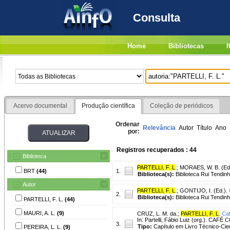
Consulta
Home
Bibliotecas
I
Acervo documental
Produção científica
Coleção de periódicos
Ordenar
Relevância
Autor
Título
Ano
por:
Registros recuperados : 44
Biblioteca
PARTELLI, F. L
.
;
MORAES, W. B. (Ed.
BRT
(44)
1.
Biblioteca(s):
Biblioteca Rui Tendinh
Autor
PARTELLI, F. L
.
;
GONTIJO, I. (Ed.).
2.
Biblioteca(s):
Biblioteca Rui Tendinh
PARTELLI, F. L.
(44)
MAURI, A. L.
(9)
CRUZ, L. M. da.
;
PARTELLI, F. L
.
Caf
In: Partelli, Fábio Luiz (org.). CA
3.
Tipo:
Capítulo em Livro Técnico-Cien
PEREIRA, L. L.
(9)