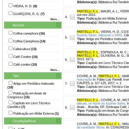
Biblioteca(s):
Biblioteca Rui Tendinh
VIEIRA, H. D.
(8)
PARTELLI, F. L
.
;
MAURI, A. L.
;
FERRE
GUARÇONI, R. G.
(7)
out-nov 2012.
4.
Tipo:
Publicação em Mídia Externa
Mais...
Biblioteca(s):
Biblioteca Rui Tendinh
Assunto
PARTELLI, F. L
.
;
VIEIRA, H. D.
;
COST
Coffea canephora
(16)
Espírito Santo, utilizando o DRIS.
Ciên
5.
Tipo:
Artigo em Periódico Indexado
Coffea Canephora
(14)
Biblioteca(s):
Biblioteca Rui Tendinh
Cafeicultura
(13)
PARTELLI, F. L
.
;
ESPINDULA, M. C.
PARTELLI, F. L
.; OLIVEIRA, M. G.; S
Café Conilon
(10)
2013. 167 p.
6.
Tipo:
Capítulo em Livro Técnico-Cien
Café conilon
(10)
Biblioteca(s):
Biblioteca Rui Tendinh
Mais...
Tipo
COVRE, A. M.
;
PARTELLI, F. L
.
;
MAR
maturação
In: Fábio Luiz Partelli; Iv
CAUFES, p. 117-125, 2017, v. 1.
Artigo em Periódico Indexado
7.
Tipo:
Capítulo em Livro Técnico-Cien
(18)
Biblioteca(s):
Biblioteca Rui Tendinh
Publicação em Anais de
Congresso
(15)
PARTELLI, F. L
.
;
COVRE, A. M.
;
MOTA
Capítulo em Livro Técnico-
altitude, no Norte do Espírito Santo.
I
Científico
(7)
Anais... Brasília, DF: Embrapa Café, 
8.
Tipo:
Publicação em Anais de Cong
Publicação em Mídia Externa
(1)
Biblioteca(s):
Biblioteca Rui Tendinh
Circulação/Nível
COVRE, A. M.
;
PARTELLI, F. L
.
;
MAUR
da variedade Vitória.
In: CONGRESSO