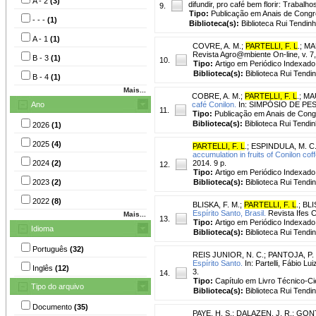
A - 2
(3)
difundir, pro café bem florir: Trabal
9.
Tipo:
Publicação em Anais de Cong
- - -
(1)
Biblioteca(s):
Biblioteca Rui Tendinh
A - 1
(1)
COVRE, A. M.
;
PARTELLI, F. L
.
;
MAU
Revista Agro@mbiente On-line, v. 7,
B - 3
(1)
10.
Tipo:
Artigo em Periódico Indexado
Biblioteca(s):
Biblioteca Rui Tendi
B - 4
(1)
Mais...
COBRE, A. M.
;
PARTELLI, F. L
.
;
MAU
Ano
café Conilon.
In: SIMPÓSIO DE PESQU
11.
Tipo:
Publicação em Anais de Con
Biblioteca(s):
Biblioteca Rui Tendin
2026
(1)
2025
(4)
PARTELLI, F. L
.
;
ESPINDULA, M. C
accumulation in fruits of Conilon coff
2024
(2)
2014. 9 p.
12.
Tipo:
Artigo em Periódico Indexado
2023
(2)
Biblioteca(s):
Biblioteca Rui Tendi
2022
(8)
BLISKA, F. M.
;
PARTELLI, F. L
.
;
BLI
Espírito Santo, Brasil.
Revista Ifes Ci
Mais...
13.
Tipo:
Artigo em Periódico Indexado
Idioma
Biblioteca(s):
Biblioteca Rui Tendi
Português
(32)
REIS JUNIOR, N. C.
;
PANTOJA, P. 
Espírito Santo.
In: Partelli, Fábio 
Inglês
(12)
3.
14.
Tipo:
Capítulo em Livro Técnico-Cie
Tipo do arquivo
Biblioteca(s):
Biblioteca Rui Tendi
Documento
(35)
PAYE, H. S.
;
DALAZEN, J. R.
;
GONT