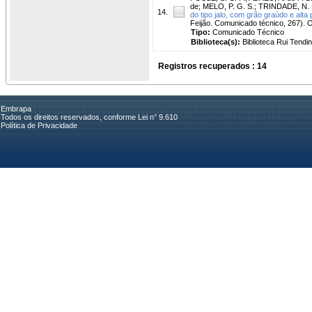
de
;
MELO, P. G. S.
;
TRINDADE, N. L
14.
do tipo jalo, com grão graúdo e alta 
Feijão. Comunicado técnico, 267).
Tipo:
Comunicado Técnico
Biblioteca(s):
Biblioteca Rui Tendi
Registros recuperados : 14
Embrapa
Todos os direitos reservados, conforme Lei n° 9.610
Política de Privacidade