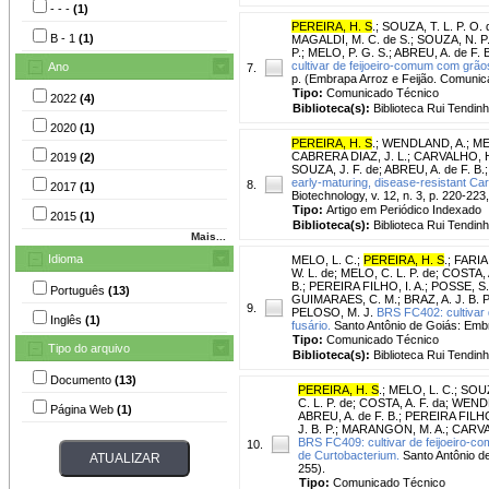
- - -
(1)
PEREIRA, H. S
.
;
SOUZA, T. L. P. O. 
B - 1
(1)
MAGALDI, M. C. de S.
;
SOUZA, N. P.
P.
;
MELO, P. G. S.
;
ABREU, A. de F. B
cultivar de feijoeiro-comum com grãos
Ano
7.
p. (Embrapa Arroz e Feijão. Comunica
Tipo:
Comunicado Técnico
2022
(4)
Biblioteca(s):
Biblioteca Rui Tendinh
2020
(1)
PEREIRA, H. S
.
;
WENDLAND, A.
;
ME
CABRERA DIAZ, J. L.
;
CARVALHO, H.
2019
(2)
SOUZA, J. F. de
;
ABREU, A. de F. B.
early-maturing, disease-resistant Car
8.
2017
(1)
Biotechnology, v. 12, n. 3, p. 220-223
Tipo:
Artigo em Periódico Indexado
2015
(1)
Biblioteca(s):
Biblioteca Rui Tendinh
Mais...
Idioma
MELO, L. C.
;
PEREIRA, H. S
.
;
FARIA,
W. L. de
;
MELO, C. L. P. de
;
COSTA, A
B.
;
PEREIRA FILHO, I. A.
;
POSSE, S. 
Português
(13)
GUIMARAES, C. M.
;
BRAZ, A. J. B. P
9.
PELOSO, M. J.
BRS FC402: cultivar 
Inglês
(1)
fusário.
Santo Antônio de Goiás: Embr
Tipo:
Comunicado Técnico
Tipo do arquivo
Biblioteca(s):
Biblioteca Rui Tendinh
Documento
(13)
PEREIRA, H. S
.
;
MELO, L. C.
;
SOUZA
C. L. P. de
;
COSTA, A. F. da
;
WENDL
Página Web
(1)
ABREU, A. de F. B.
;
PEREIRA FILHO,
J. B. P.
;
MARANGON, M. A.
;
CARVAL
BRS FC409: cultivar de feijoeiro-co
10.
de Curtobacterium.
Santo Antônio de
255).
Tipo:
Comunicado Técnico