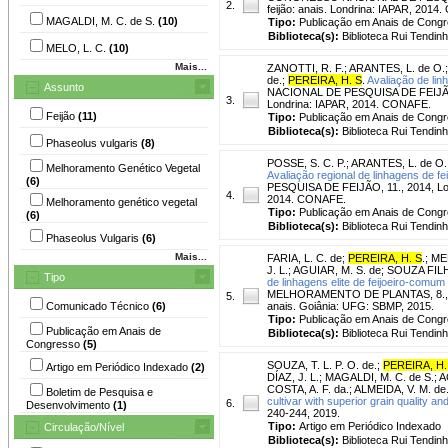
2.
feijão: anais. Londrina: IAPAR, 201
MAGALDI, M. C. de S.
(10)
Tipo:
Publicação em Anais de Cong
Biblioteca(s):
Biblioteca Rui Tendinh
MELO, L. C.
(10)
Mais...
ZANOTTI, R. F.
;
ARANTES, L. de O.
de.
;
PEREIRA, H. S
.
Avaliação de lin
Assunto
NACIONAL DE PESQUISA DE FEIJÃO, 11.
3.
Londrina: IAPAR, 2014. CONAFE.
Feijão
(11)
Tipo:
Publicação em Anais de Cong
Biblioteca(s):
Biblioteca Rui Tendinh
Phaseolus vulgaris
(8)
POSSE, S. C. P.
;
ARANTES, L. de O.
Melhoramento Genético Vegetal
Avaliação regional de linhagens de fe
(6)
PESQUISA DE FEIJÃO, 11., 2014, Londr
4.
2014. CONAFE.
Melhoramento genético vegetal
Tipo:
Publicação em Anais de Cong
(6)
Biblioteca(s):
Biblioteca Rui Tendinh
Phaseolus Vulgaris
(6)
Mais...
FARIA, L. C. de
;
PEREIRA, H. S
.
;
MEL
J. L.
;
AGUIAR, M. S. de
;
SOUZA FILHO
Tipo
de linhagens elite de feijoeiro-comu
MELHORAMENTO DE PLANTAS, 8., 2015,
5.
Comunicado Técnico
(6)
anais. Goiânia: UFG: SBMP, 2015.
Tipo:
Publicação em Anais de Cong
Publicação em Anais de
Biblioteca(s):
Biblioteca Rui Tendinh
Congresso
(5)
SOUZA, T. L. P. O. de.
;
PEREIRA, H.
Artigo em Periódico Indexado
(2)
DÍAZ, J. L.
;
MAGALDI, M. C. de S.
;
A
COSTA, A. F. da.
;
ALMEIDA, V. M. de
Boletim de Pesquisa e
cultivar with superior grain quality a
6.
Desenvolvimento
(1)
240-244, 2019.
Tipo:
Artigo em Periódico Indexado
Circulação/Nível
Biblioteca(s):
Biblioteca Rui Tendinh