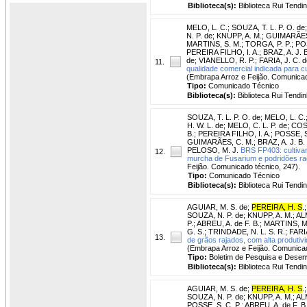
Biblioteca(s):
Biblioteca Rui Tendi
MELO, L. C.
;
SOUZA, T. L. P. O. de
N. P. de
;
KNUPP, A. M.
;
GUIMARÃES
MARTINS, S. M.
;
TORGA, P. P.
;
POS
PEREIRA FILHO, I. A.
;
BRAZ, A. J. B
de
;
VIANELLO, R. P.
;
FARIA, J. C. d
11.
qualidade comercial indicada para cu
(Embrapa Arroz e Feijão. Comunicad
Tipo:
Comunicado Técnico
Biblioteca(s):
Biblioteca Rui Tendin
SOUZA, T. L. P. O. de
;
MELO, L. C.
H. W. L. de
;
MELO, C. L. P. de
;
COST
B.
;
PEREIRA FILHO, I. A.
;
POSSE, S
GUIMARÃES, C. M.
;
BRAZ, A. J. B. 
PELOSO, M. J.
BRS FP403: cultivar
12.
murcha de Fusarium e podridões rad
Feijão. Comunicado técnico, 247).
Tipo:
Comunicado Técnico
Biblioteca(s):
Biblioteca Rui Tendi
AGUIAR, M. S. de
;
PEREIRA, H. S
.
SOUZA, N. P. de
;
KNUPP, A. M.
;
AL
P.
;
ABREU, A. de F. B.
;
MARTINS, M
G. S.
;
TRINDADE, N. L. S. R.
;
FARIA
13.
de grãos rajados, com alta produtiv
(Embrapa Arroz e Feijão. Comunicad
Tipo:
Boletim de Pesquisa e Desen
Biblioteca(s):
Biblioteca Rui Tendi
AGUIAR, M. S. de
;
PEREIRA, H. S
.
SOUZA, N. P. de
;
KNUPP, A. M.
;
AL
POSSE, S. C. P.
;
ABREU, A. de F. B