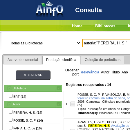
Consulta
Home
Bibliotecas
I
Acervo documental
Produção científica
Coleção de periódicos
Ordenar
Relevância
Autor
Título
Ano
por:
Registros recuperados : 14
Biblioteca
POSSE, S. C. P.
;
RIVA-SOUZA, E. M
BRT
(14)
feijoeiro comum, na safra da seca, no
2008, Campinas. Ciência e tecnologia
1.
Autor
85).
Tipo:
Publicação em Anais de Cong
PEREIRA, H. S.
(14)
Biblioteca(s):
Biblioteca Rui Tendinh
POSSE, S. C. P.
(14)
ARANTES, L. de O.
;
POSSE, S. C. P.
dos S.
;
PEREIRA, H. S
.
Avaliação de 
FARIA, L. C. de
(10)
CONGRESSO NACIONAL DE PESQUISA DE