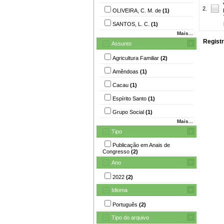
2.
OLIVEIRA, C. M. de
(1)
SANTOS, L. C.
(1)
Mais...
Registr
Assunto
Agricultura Familiar
(2)
Amêndoas
(1)
Cacau
(1)
Espírito Santo
(1)
Grupo Social
(1)
Mais...
Tipo
Publicação em Anais de
Congresso
(2)
Ano
2022
(2)
Idioma
Português
(2)
Tipo do arquivo