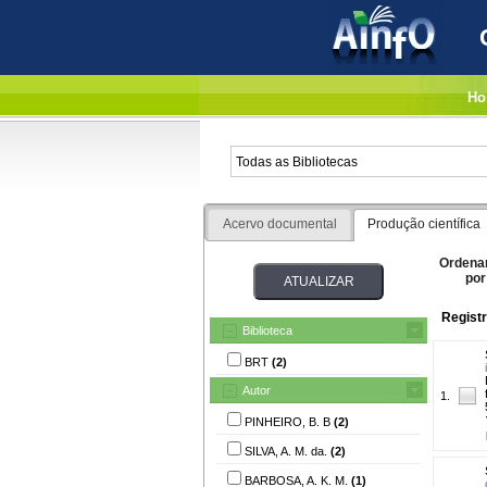
Ho
Acervo documental
Produção científica
Ordena
por
Registr
Biblioteca
BRT
(2)
Autor
1.
PINHEIRO, B. B
(2)
SILVA, A. M. da.
(2)
BARBOSA, A. K. M.
(1)