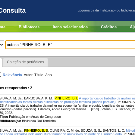
Consulta
Logomarca da Instituição (ou biblioteca
me
Bibliotecas
Itens selecionados
Créditos
Aj
Coleção de periódicos
r
Relevância
Autor
Título
Ano
:
os recuperados : 2
SILVA, A. M. da.
;
BARBOSA, A. K. M.
;
PINHEIRO, B. B
A importância do trabalho da mulher na
identificando as fontes diretas e indiretas de produção feminina (dados parciais).
In: SIMPÓSI
ES. A importância do trabalho da mulher na economia familiar e social: identificando as fontes
feminina (dados parciais). Editores, Andre Guarçoni Martins ... [et al]., Vitória, ES : Incaper, 20
50, 2022.
Tipo:
Publicação em Anais de Congresso
Biblioteca(s):
Biblioteca Rui Tendinha.
SILVA, A. M. da.
;
PINHEIRO, B. B
;
OLIVEIRA, C. M. de
;
SOUZA, S. S.
;
SANTOS, L. C.
Métod
de cacau utilizados pela agricultura familiar de municípios do norte do Espírito Santo.
In: SIM