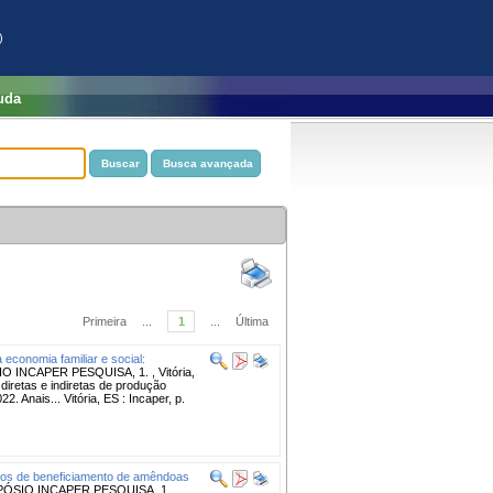
)
uda
Primeira
...
1
...
Última
 economia familiar e social:
O INCAPER PESQUISA, 1. , Vitória,
 diretas e indiretas de produção
22. Anais... Vitória, ES : Incaper, p.
os de beneficiamento de amêndoas
PÓSIO INCAPER PESQUISA, 1. ,