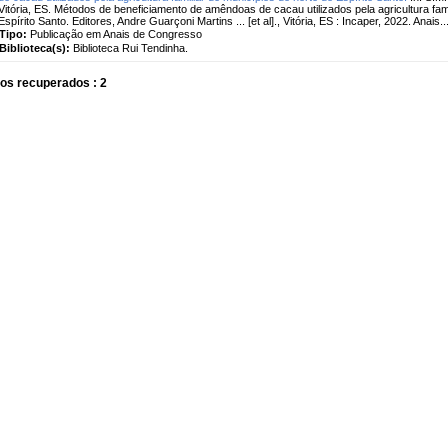
Vitória, ES. Métodos de beneficiamento de amêndoas de cacau utilizados pela agricultura fami
Espírito Santo. Editores, Andre Guarçoni Martins ... [et al]., Vitória, ES : Incaper, 2022. Anais...
Tipo:
Publicação em Anais de Congresso
Biblioteca(s):
Biblioteca Rui Tendinha.
os recuperados : 2