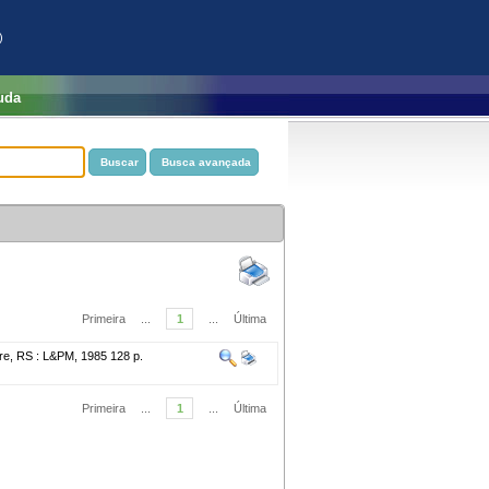
)
uda
Primeira
...
1
...
Última
gre, RS : L&PM, 1985 128 p.
Primeira
...
1
...
Última