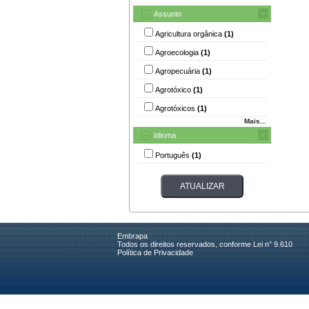
Assunto
Agricultura orgânica
(1)
Agroecologia
(1)
Agropecuária
(1)
Agrotóxico
(1)
Agrotóxicos
(1)
Mais...
Idioma
Português
(1)
Embrapa
Todos os direitos reservados, conforme Lei n° 9.610
Política de Privacidade