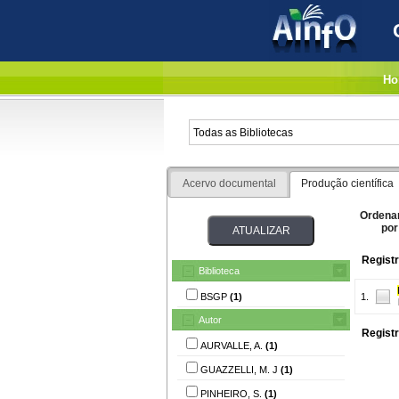
Ho
Acervo documental
Produção científica
Ordena
por
Registr
Biblioteca
BSGP
(1)
1.
Autor
Registr
AURVALLE, A.
(1)
GUAZZELLI, M. J
(1)
PINHEIRO, S.
(1)