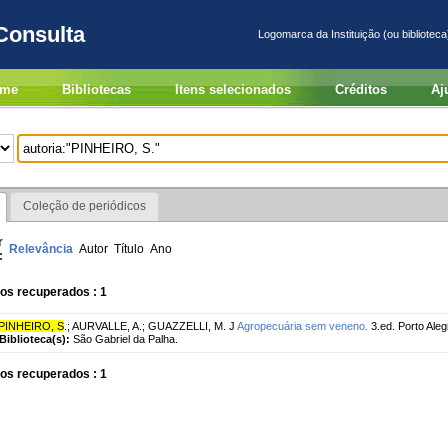
Consulta
Logomarca da Instituição (ou biblioteca
me
Bibliotecas
Itens selecionados
Créditos
Aj
Coleção de periódicos
r
Relevância
Autor
Título
Ano
:
os recuperados : 1
PINHEIRO, S
.
;
AURVALLE, A.
;
GUAZZELLI, M. J
Agropecuária sem veneno.
3.ed. Porto Ale
Biblioteca(s):
São Gabriel da Palha.
os recuperados : 1