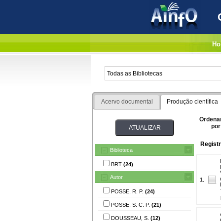
Ho
Acervo documental
Produção científica
Ordena
por
Registr
Biblioteca
BRT
(24)
Autor
1.
POSSE, R. P.
(24)
POSSE, S. C. P.
(21)
DOUSSEAU, S.
(12)