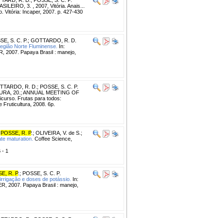
EIRO, 3. , 2007, Vitória. Anais...
Vitória: Incaper, 2007. p. 427-430
E, S. C. P.
;
GOTTARDO, R. D.
região Norte Fluminense.
In:
 2007. Papaya Brasil : manejo,
TTARDO, R. D.
;
POSSE, S. C. P.
RA, 20.; ANNUAL MEETING OF
rso. Frutas para todos:
 Fruticultura, 2008. 6p.
;
POSSE, R. P
.
;
OLIVEIRA, V. de S.
;
ate maturation.
Coffee Science,
 - 1
E, R. P
.
;
POSSE, S. C. P.
rrigação e doses de potássio.
In:
, 2007. Papaya Brasil : manejo,