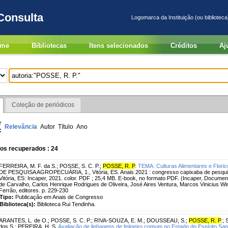
Consulta
Logomarca da Instituição (ou biblioteca
me
Bibliotecas
Itens selecionados
Créditos
Aj
Coleção de periódicos
r
Relevância
Autor
Título
Ano
:
os recuperados : 24
FERREIRA, M. F. da S.
;
POSSE, S. C. P.
;
POSSE, R. P
.
TEMA: Culturas Alimentares e Floric
DE PESQUISA AGROPECUÁRIA, 1., Vitória, ES. Anais 2021 : congresso capixaba de pesquisa
Vitória, ES: Incaper, 2021. color. PDF ; 25,4 MB. E-book, no formato PDF. (Incaper, Documen
de Carvalho, Carlos Henrique Rodrigues de Oliveira, José Aires Ventura, Marcos Vinicius W
Ferrão, editores. p. 229-230
Tipo:
Publicação em Anais de Congresso
Biblioteca(s):
Biblioteca Rui Tendinha.
ARANTES, L. de O.
;
POSSE, S. C. P.
;
RIVA-SOUZA, E. M.
;
DOUSSEAU, S.
;
POSSE, R. P
.
;
dos S.
;
PEREIRA, H. S.
Avaliação de linhagens de feijoeiro comum no Estado do Espírito Sa