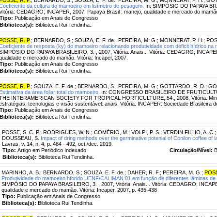
Coeficiente da cultura do mamoeiro em lisímetro de pesagem.
In: SIMPÓSIO DO PAPAYA BRASIL
Vitória: CEDAGRO; INCAPER, 2007. Papaya Brasil : manejo, qualidade e mercado do mamão. 
Tipo:
Publicação em Anais de Congresso
Biblioteca(s):
Biblioteca Rui Tendinha.
POSSE, R. P
.
;
BERNARDO, S.
;
SOUZA, E. F. de.
;
PEREIRA, M. G.
;
MONNERAT, P. H.
;
POSS
Coeficiente de resposta (ky) do mamoeiro relacionando produtividade com déficit hídrico na 
SIMPÓSIO DO PAPAYA BRASILEIRO, 3. , 2007, Vitória. Anais... Vitória: CEDAGRO; INCAPER,
qualidade e mercado do mamão. Vitória: Incaper, 2007.
Tipo:
Publicação em Anais de Congresso
Biblioteca(s):
Biblioteca Rui Tendinha.
POSSE, R. P
.
;
SOUZA, E. F. de.
;
BERNARDO, S.
;
PEREIRA, M. G.
;
GOTTARDO, R. D.
;
GO
Estimativa da área foliar total do mamoeiro.
In: CONGRESSO BRASILEIRO DE FRUTICULTU
THE INTERAMERICAN SOCIETY FOR TROPICAL HORTICULTURE, 54., 2008, Vitória. Minicu
estratégias, tecnologias e visão sustentável: anais. Vitória: INCAPER: Sociedade Brasileira de
Tipo:
Publicação em Anais de Congresso
Biblioteca(s):
Biblioteca Rui Tendinha.
POSSE, S. C. P.
;
RODRIGUES, W. N.
;
COMÉRIO, M.
;
VOLPI, P. S.
;
VERDIN FILHO, A. C.
DOUSSEAU, S.
Impact of dring methods over the germinative potenial of Conilon coffee of l
Lavras, v. 14, n. 4, p. 484 - 492, oct./dec. 2019.
Tipo:
Artigo em Periódico Indexado
Circulação/Nível:
B
Biblioteca(s):
Biblioteca Rui Tendinha.
MARINHO, A. B.
;
BERNARDO, S.
;
SOUZA, E. F. de.
;
DAHER, R. F.
;
PEREIRA, M. G.
;
POSS
Produtividade do mamoeiro híbrido UENF/CALIMAN 01 em função de diferentes lâminas de i
SIMPÓSIO DO PAPAYA BRASILEIRO, 3. , 2007, Vitória. Anais... Vitória: CEDAGRO; INCAPER
qualidade e mercado do mamão. Vitória: Incaper, 2007. p. 435-438
Tipo:
Publicação em Anais de Congresso
Biblioteca(s):
Biblioteca Rui Tendinha.