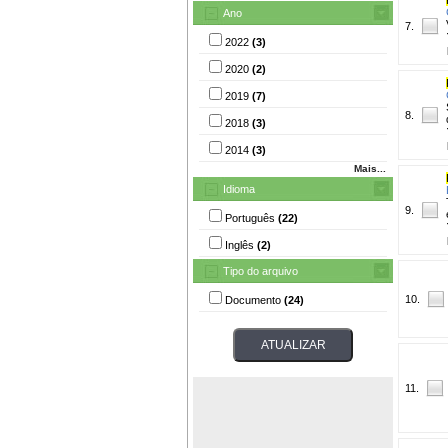
Ano
7.
2022
(3)
2020
(2)
2019
(7)
8.
2018
(3)
2014
(3)
Mais...
Idioma
9.
Português
(22)
Inglês
(2)
Tipo do arquivo
10.
Documento
(24)
11.