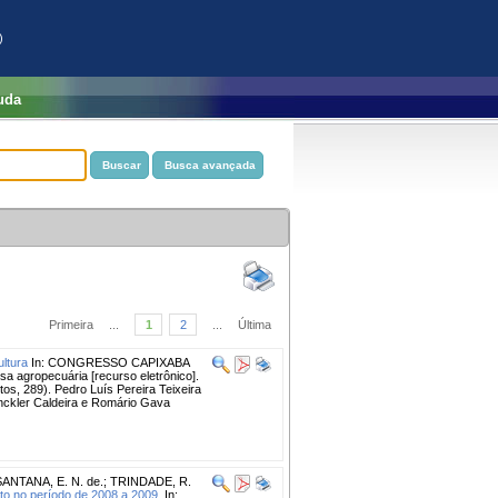
)
uda
Primeira
...
1
2
...
Última
ultura
In: CONGRESSO CAPIXABA
 agropecuária [recurso eletrônico].
tos, 289). Pedro Luís Pereira Teixeira
inckler Caldeira e Romário Gava
SANTANA, E. N. de.
;
TRINDADE, R.
nto no período de 2008 a 2009.
In: