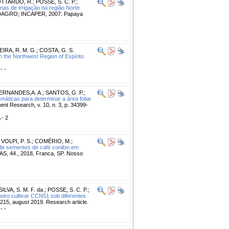
TTARDO, R.
;
POSSE, S. C. P.
;
as de irrigação na região Norte
 CEDAGRO; INCAPER, 2007. Papaya
IRA, R. M. G.
;
COSTA, G. S.
in the Northwest Region of Espírito
 - -
ERNANDES,A. A.
;
SANTOS, G. P.
;
áticas para determinar a área foliar
ent Research, v. 10, n. 3, p. 34399-
 - 2
;
VOLPI, P. S.
;
COMÉRIO, M.
;
de sementes de café conilon em
44., 2018, Franca, SP. Nosso
SILVA, S. M. F. da.
;
POSSE, S. C. P.
;
eiro cultivar CCN51 sob diferentes
9215, august 2019. Research article.
 - -