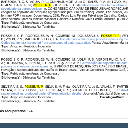
BARBOSA, R. C. S.
;
AGUIA, R. L.
;
CUNHA JUNIOR, J. de O.
;
SALES, R. A. de
;
LOVO, M.
;
F.
;
ALMEIDA, R. F. de
;
POSSE, R. P
.
;
OLIVEIRA, E. C. de
Influência de telas fotoseletivas
severidade da cercosporiose.
In: CONGRESSO CAPIXABA DE PESQUISA AGROPECUÁRIA, 1.,
congresso capixaba de pesquisa agropecuária [recurso eletrônico]. Vitória, ES: Incaper, 20
formato PDF. (Incaper, Documentos, 289). Pedro Luís Pereira Teixeira de Carvalho, Carlos
Aires Ventura, Marcos Vinicius Winckler Caldeira e Romário Gava Ferrão, editores. p.219-
Tipo:
Publicação em Anais de Congresso
Biblioteca(s):
Biblioteca Rui Tendinha.
POSSE, S. C. P.
;
RODRIGUES, W. N.
;
COMÉRIO, M.
;
DOUSSEAU, S.
;
POSSE, R. P
.
;
VER
B.
;
VOLPI, P. S.
;
MACHADO FILHO, J. A.
The intensity of the drying process influencing the
Coffea canephora harvested from genotypes of early maturation.
Pensar Acadêmico, Manhuaç
Tipo:
Artigo em Periódico Indexado
Biblioteca(s):
Biblioteca Rui Tendinha.
POSSE, S. C. P.
;
RODRIGUES, W. N.
;
COMÉRIO, M.
;
VOLPI, P. S.
;
VERDIN FILHO, A. C.
A.
;
DOUSSEAU, S.
;
SENRA, J. F. de B.
;
SCALZER, A. P.
Germinação de sementes de café C
processos e tempos de secagem.
In: SIMPÓSIO DE PESQUISA DOS CAFÉS DO BRASIL, 10.,
inovação e sustentabilidade dos cafés do Brasil: anais... Vitória: Consórcio Pesquisa Café, 
Tipo:
Publicação em Anais de Congresso
Biblioteca(s):
Biblioteca Rui Tendinha.
SILVEIRA, S. S.
;
POSSE, R. P
.
;
SILVA, S. M. F. da.
;
OLIVEIRA, V. de S.
;
VALANI, F.
;
PARTELL
SOUZA, C. C. S.
;
POSSE, S. C. P.
;
COSTA, G. S.
;
SCHMILDT, O.
;
SCHMILDT, E. R.
Growt
cacao seedlings produced under different irrigation depths.
Journal of Agricultural Science, v
Tipo:
Artigo em Periódico Indexado
Circulação/Nível:
-
Biblioteca(s):
Biblioteca Rui Tendinha.
os recuperados : 24