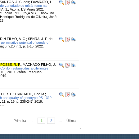
SANTOS, J. C. dos
;
FAVARATO, L.
 e de variedade de crisântemo na
 Vitória, ES. Anais 2021 :
21. color. PDF ; 25,4 MB. E-book, no
 Henrique Rodrigues de Oliveira, José
223
DIN FILHO, A. C.
;
SENRA, J. F. de
 germinative potential of seeds of
u, v.20, n.1, p. 1-15, 2022.
;
POSSE, R. P
.
;
MACHADO FILHO, J.
onilon submetidas a diferentes
 2019, Vitória. Pesquisa,
2019.
I, R. L.
;
TRINDADE, I. de M.
;
h and quality of genotype PS-1319
. 11, n. 16, p. 238-247, 2019.
 - -
Primeira
...
1
2
...
Última