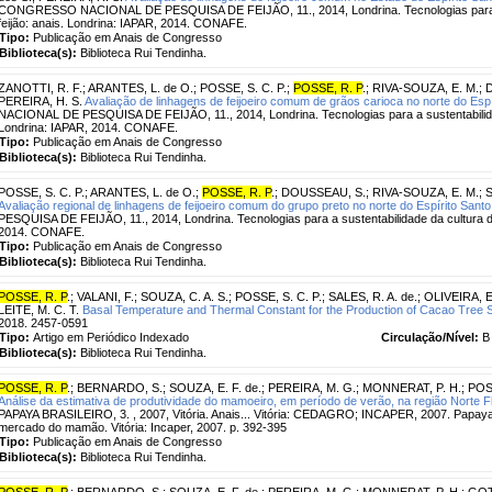
CONGRESSO NACIONAL DE PESQUISA DE FEIJÃO, 11., 2014, Londrina. Tecnologias para a 
feijão: anais. Londrina: IAPAR, 2014. CONAFE.
Tipo:
Publicação em Anais de Congresso
Biblioteca(s):
Biblioteca Rui Tendinha.
ZANOTTI, R. F.
;
ARANTES, L. de O.
;
POSSE, S. C. P.
;
POSSE, R. P
.
;
RIVA-SOUZA, E. M.
;
PEREIRA, H. S.
Avaliação de linhagens de feijoeiro comum de grãos carioca no norte do Espí
NACIONAL DE PESQUISA DE FEIJÃO, 11., 2014, Londrina. Tecnologias para a sustentabilidade
Londrina: IAPAR, 2014. CONAFE.
Tipo:
Publicação em Anais de Congresso
Biblioteca(s):
Biblioteca Rui Tendinha.
POSSE, S. C. P.
;
ARANTES, L. de O.
;
POSSE, R. P
.
;
DOUSSEAU, S.
;
RIVA-SOUZA, E. M.
;
S
Avaliação regional de linhagens de feijoeiro comum do grupo preto no norte do Espírito Santo
PESQUISA DE FEIJÃO, 11., 2014, Londrina. Tecnologias para a sustentabilidade da cultura do
2014. CONAFE.
Tipo:
Publicação em Anais de Congresso
Biblioteca(s):
Biblioteca Rui Tendinha.
POSSE, R. P
.
;
VALANI, F.
;
SOUZA, C. A. S.
;
POSSE, S. C. P.
;
SALES, R. A. de.
;
OLIVEIRA, E.
LEITE, M. C. T.
Basal Temperature and Thermal Constant for the Production of Cacao Tree S
2018. 2457-0591
Tipo:
Artigo em Periódico Indexado
Circulação/Nível:
B
Biblioteca(s):
Biblioteca Rui Tendinha.
POSSE, R. P
.
;
BERNARDO, S.
;
SOUZA, E. F. de.
;
PEREIRA, M. G.
;
MONNERAT, P. H.
;
POSS
Análise da estimativa de produtividade do mamoeiro, em período de verão, na região Norte 
PAPAYA BRASILEIRO, 3. , 2007, Vitória. Anais... Vitória: CEDAGRO; INCAPER, 2007. Papaya 
mercado do mamão. Vitória: Incaper, 2007. p. 392-395
Tipo:
Publicação em Anais de Congresso
Biblioteca(s):
Biblioteca Rui Tendinha.
POSSE, R. P
.
;
BERNARDO, S.
;
SOUZA, E. F. de.
;
PEREIRA, M. G.
;
MONNERAT, P. H.
;
GOT