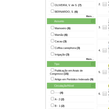
2.
OLIVEIRA, V. de S.
(7)
BERNARDO, S.
(6)
Mais...
Assunto
3.
Mamoeiro
(6)
Mamão
(6)
Cacau
(3)
Coffea canephora
(3)
4.
Irrigação
(3)
Mais...
Tipo
Publicação em Anais de
5.
Congresso
(15)
Artigo em Periódico Indexado
(9)
Circulação/Nível
- - -
(4)
6.
A - 2
(2)
B - 1
(2)