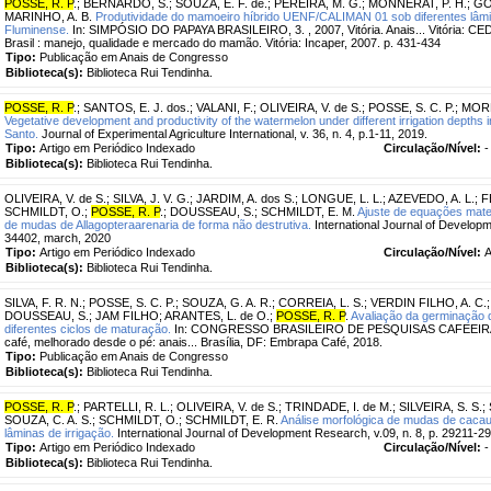
POSSE, R. P
.
;
BERNARDO, S.
;
SOUZA, E. F. de.
;
PEREIRA, M. G.
;
MONNERAT, P. H.
;
GO
MARINHO, A. B.
Produtividade do mamoeiro híbrido UENF/CALIMAN 01 sob diferentes lâmin
Fluminense.
In: SIMPÓSIO DO PAPAYA BRASILEIRO, 3. , 2007, Vitória. Anais... Vitória:
Brasil : manejo, qualidade e mercado do mamão. Vitória: Incaper, 2007. p. 431-434
Tipo:
Publicação em Anais de Congresso
Biblioteca(s):
Biblioteca Rui Tendinha.
POSSE, R. P
.
;
SANTOS, E. J. dos.
;
VALANI, F.
;
OLIVEIRA, V. de S.
;
POSSE, S. C. P.
;
MORE
Vegetative development and productivity of the watermelon under different irrigation depths 
Santo.
Journal of Experimental Agriculture International, v. 36, n. 4, p.1-11, 2019.
Tipo:
Artigo em Periódico Indexado
Circulação/Nível:
-
Biblioteca(s):
Biblioteca Rui Tendinha.
OLIVEIRA, V. de S.
;
SILVA, J. V. G.
;
JARDIM, A. dos S.
;
LONGUE, L. L.
;
AZEVEDO, A. L.
;
F
SCHMILDT, O.
;
POSSE, R. P
.
;
DOUSSEAU, S.
;
SCHMILDT, E. M.
Ajuste de equações matem
de mudas de Allagopteraarenaria de forma não destrutiva.
International Journal of Developm
34402, march, 2020
Tipo:
Artigo em Periódico Indexado
Circulação/Nível:
A
Biblioteca(s):
Biblioteca Rui Tendinha.
SILVA, F. R. N.
;
POSSE, S. C. P.
;
SOUZA, G. A. R.
;
CORREIA, L. S.
;
VERDIN FILHO, A. C.
DOUSSEAU, S.
;
JAM FILHO
;
ARANTES, L. de O.
;
POSSE, R. P
.
Avaliação da germinação 
diferentes ciclos de maturação.
In: CONGRESSO BRASILEIRO DE PESQUISAS CAFEEIRAS, 
café, melhorado desde o pé: anais... Brasília, DF: Embrapa Café, 2018.
Tipo:
Publicação em Anais de Congresso
Biblioteca(s):
Biblioteca Rui Tendinha.
POSSE, R. P
.
;
PARTELLI, R. L.
;
OLIVEIRA, V. de S.
;
TRINDADE, I. de M.
;
SILVEIRA, S. S.
;
SOUZA, C. A. S.
;
SCHMILDT, O.
;
SCHMILDT, E. R.
Análise morfológica de mudas de cacau
lâminas de irrigação.
International Journal of Development Research, v.09, n. 8, p. 29211-2
Tipo:
Artigo em Periódico Indexado
Circulação/Nível:
-
Biblioteca(s):
Biblioteca Rui Tendinha.