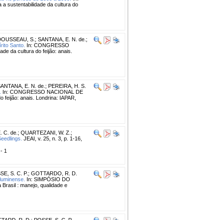
sustentabilidade da cultura do
DOUSSEAU, S.
;
SANTANA, E. N. de.
;
rito Santo.
In: CONGRESSO
 da cultura do feijão: anais.
ANTANA, E. N. de.
;
PEREIRA, H. S.
.
In: CONGRESSO NACIONAL DE
 feijão: anais. Londrina: IAPAR,
 C. de.
;
QUARTEZANI, W. Z.
;
eedlings.
JEAI, v. 25, n. 3, p. 1-16,
 - 1
E, S. C. P.
;
GOTTARDO, R. D.
Fluminense.
In: SIMPÓSIO DO
Brasil : manejo, qualidade e
TARD, R. D.
;
POSSE, S. C. P.